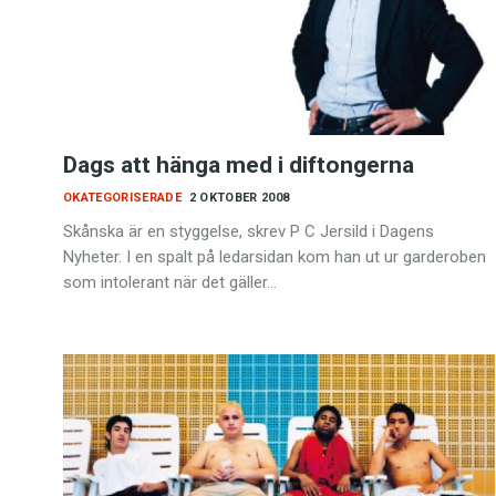
Kviss
Podden
Dags att hänga med i diftongerna
Anmäl till 
OKATEGORISERADE
2 OKTOBER 2008
Föreslå nyo
Skånska är en styggelse, skrev P C Jersild i Dagens
Nyheter. I en spalt på ledarsidan kom han ut ur garderoben
som intolerant när det gäller…
Annonsera
Prenumerer
Läs Språkti
Press