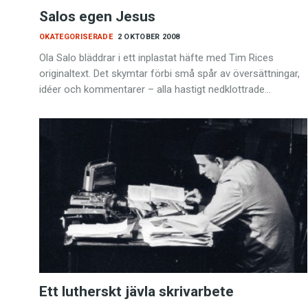
Salos egen Jesus
OKATEGORISERADE
2 OKTOBER 2008
Ola Salo bläddrar i ett inplastat häfte med Tim Rices
originaltext. Det skymtar förbi små spår av översättningar,
idéer och kommentarer – alla hastigt nedklottrade…
Ett lutherskt jävla skrivarbete