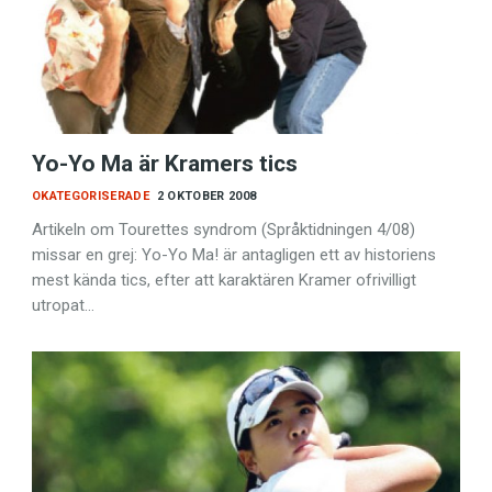
Yo-Yo Ma är Kramers tics
språkpolisen
OKATEGORISERADE
2 OKTOBER 2008
rd
Artikeln om Tourettes syndrom (Språktidningen 4/08)
missar en grej: Yo-Yo Ma! är antagligen ett av historiens
mest kända tics, efter att karaktären Kramer ofrivilligt
utropat…
a
dningen digitalt