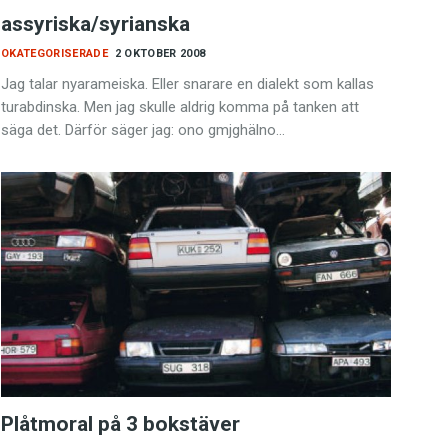
assyriska/syrianska
OKATEGORISERADE
2 OKTOBER 2008
Jag talar nyarameiska. Eller snarare en dialekt som kallas
turabdinska. Men jag skulle aldrig komma på tanken att
säga det. Därför säger jag: ono gmjghälno…
Plåtmoral på 3 bokstäver