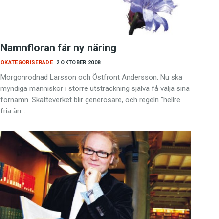
Namnfloran får ny näring
OKATEGORISERADE
2 OKTOBER 2008
Morgonrodnad Larsson och Östfront Andersson. Nu ska
myndiga människor i större utsträckning själva få välja sina
förnamn. Skatteverket blir generösare, och regeln ”hellre
fria än…