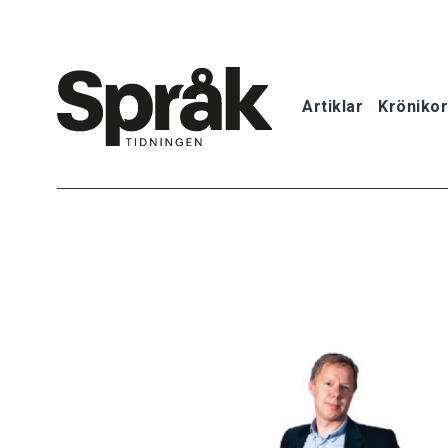
Artiklar
Krönikor
Hem
Artiklar
Krönikor
Språkfrågor
Skrivtips
Bokrecensi