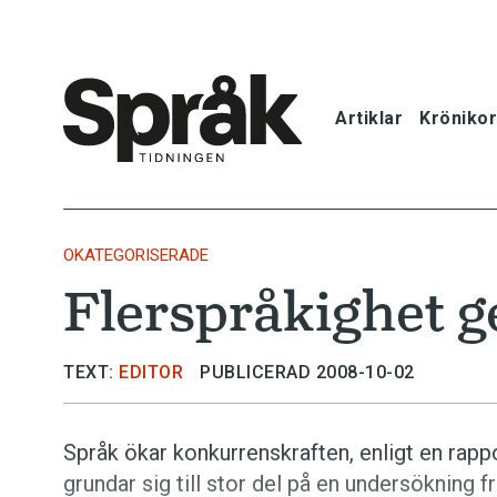
Artiklar
Krönikor
Hem
Artiklar
OKATEGORISERADE
Flerspråkighet ge
Krönikor
Språkfrågor
TEXT:
EDITOR
PUBLICERAD 2008-10-02
Skrivtips
Språk ökar konkurrenskraften, enligt en rap
grundar sig till stor del på en undersökning fr
Bokrecensi