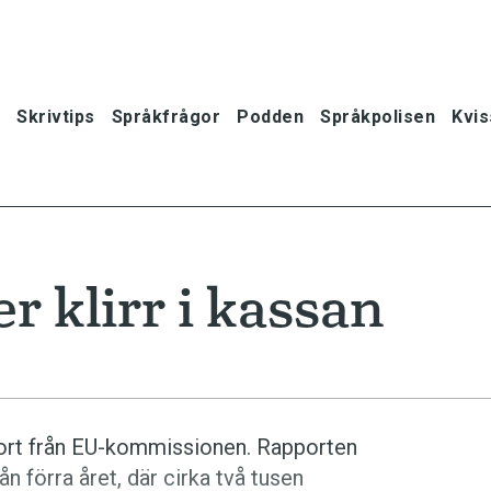
Skrivtips
Språkfrågor
Podden
Språkpolisen
Kvis
r klirr i kassan
port från EU-kommissionen. Rapporten
ån förra året, där cirka två tusen
oner