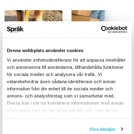
Denna webbplats använder cookies
3 politiska ord
Finn ett firmanamn
som bär!
Vi använder enhetsidentifierare för att anpassa innehållet
21 SEPTEMBER 2014
och annonserna till användarna, tillhandahålla funktioner
21 SEPTEMBER 2014
1 nettokrati. I en nettokrati
för sociala medier och analysera vår trafik. Vi
får varje medborgare två
Varje år startas drygt 85 000
vidarebefordrar även sådana identifierare och annan
röster, där den ena syftar till
nya företag i Sverige. Toppen
information från din enhet till de sociala medier och
att rösta in ett parti i
sker kring årsskiftet, då
annons- och analysföretag som vi samarbetar med.
riksdagen och den andra…
närmare 6 000 vill pröva
Dessa kan i sin tur kombinera informationen med annan
lyckan som entreprenörer.
information som du har tillhandahållit eller som de har
Och alla…
samlat in när du har använt deras tjänster.
Visa detaljer