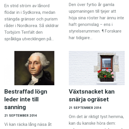
Den över fyrtio år gamla
En strid ström av lånord
uppmaningen till tjejer att
flödar in i Sydkorea, medan
höja sina röster har ännu inte
stängda gränser och purism
haft genomslag – ens i
råder i Nordkorea. Så skildrar
styrelserummen. ¶ Forskare
Torbjörn Tenfält den
har tidigare…
språkliga utvecklingen på…
Bestraffad lögn
Växtsnacket kan
leder inte till
snärja ogräset
sanning
21 SEPTEMBER 2014
21 SEPTEMBER 2014
Om det är riktigt tyst hemma,
kan du kanske höra dem:
Vi kan räcka lång näsa åt