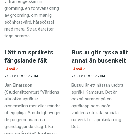
vi från engelskan in
Anmäl till språkpolisen
gromning, en försvenskning
Föreslå nyord
av grooming, om manlig
skönhetsvård, hårskötsel
Annonsera
med mera. Strax därefter
Prenumerera
togs samma…
Läs Språktidningen digitalt
Lätt om språkets
Busuu gör ryska allt
Press
fängslande fält
annat än busenkelt
LÄSVÄRT
LÄSVÄRT
22 SEPTEMBER 2014
22 SEPTEMBER 2014
Jan Einarsson
Busuu är ett nästan utdött
(Studentlitteratur) ”Världens
språk i Kamerun. Det är
alla olika språk är
också namnet på en
sinsemellan mer eller mindre
språkapp som ingår i
obegripliga. Samtidigt bygger
världens största sociala
de på gemensamma,
nätverk för språkinlärning.
grundläggande drag. Lika
Det…
men ändå olika!” Professor…