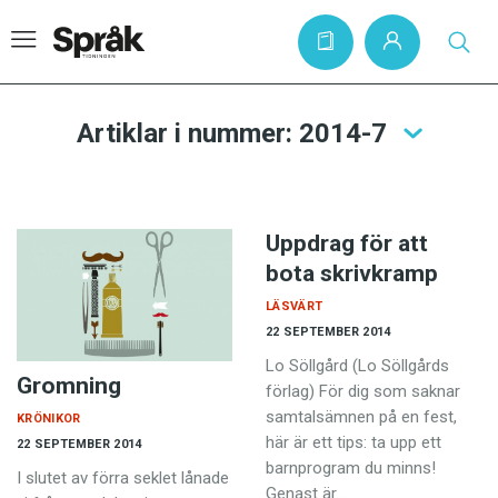
Artiklar i nummer: 2014-7
Hem
Artiklar
Uppdrag för att
Krönikor
bota skrivkramp
Språkfrågor
LÄSVÄRT
22 SEPTEMBER 2014
Skrivtips
Lo Söllgård (Lo Söllgårds
Bokrecensioner
Gromning
förlag) För dig som saknar
samtalsämnen på en fest,
KRÖNIKOR
Kviss
här är ett tips: ta upp ett
22 SEPTEMBER 2014
Podden
barnprogram du minns!
I slutet av förra seklet lånade
Genast är…