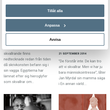
Tillåt alla
Anpassa
Har du hört?!
Ständigt skvallrar vi
– men vi kallar det
ARTIKLAR
Avvisa
något annat
21 SEPTEMBER 2014
Bevis på människors
KRÖNIKOR
skvallrande finns
21 SEPTEMBER 2014
nedtecknade redan från tiden
”De förstår inte. De kan tro
då skrivkonsten befann sig i
att vi skvallrar. Men vi har ju
sin vagga. Egyptierna har
bara människointresse”, låter
lämnat efter sig hieroglyfer
Jan Myrdal sin mamma säga
som skvallrar om…
i En annan värld.…