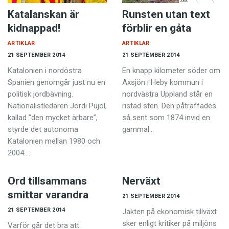
Katalanskan är
Runsten utan text
kidnappad!
förblir en gåta
ARTIKLAR
ARTIKLAR
21 SEPTEMBER 2014
21 SEPTEMBER 2014
Katalonien i nordöstra
En knapp kilometer söder om
Spanien genomgår just nu en
Axsjön i Heby kommun i
politisk jordbävning.
nordvästra Uppland står en
Nationalistledaren Jordi Pujol,
ristad sten. Den påträffades
kallad ”den mycket ärbare”,
så sent som 1874 invid en
styrde det autonoma
gammal…
Katalonien mellan 1980 och
2004.…
Ord tillsammans
Nerväxt
smittar varandra
21 SEPTEMBER 2014
21 SEPTEMBER 2014
Jakten på ekonomisk tillväxt
sker enligt kritiker på miljöns
Varför går det bra att