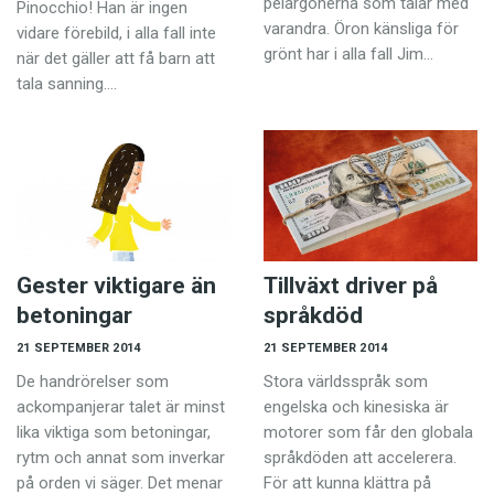
pelargonerna som talar med
Pinocchio! Han är ingen
varandra. Öron känsliga för
vidare förebild, i alla fall inte
grönt har i alla fall Jim…
när det gäller att få barn att
tala sanning.…
Gester viktigare än
Tillväxt driver på
betoningar
språkdöd
21 SEPTEMBER 2014
21 SEPTEMBER 2014
De handrörelser som
Stora världsspråk som
ackompanjerar talet är minst
engelska och kinesiska är
lika viktiga som betoningar,
motorer som får den globala
rytm och annat som inverkar
språkdöden att accelerera.
på orden vi säger. Det menar
För att kunna klättra på