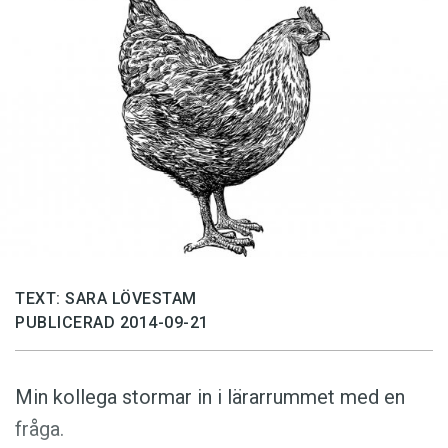
Anmäl till språkpolisen
Föreslå nyord
Annonsera
Prenumerera
Läs Språktidningen digitalt
Press
TEXT: SARA LÖVESTAM
PUBLICERAD 2014-09-21
Min kollega stormar in i lärarrummet med en
fråga.