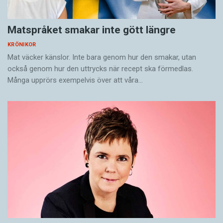
den?
Huvudet pug spiken, min vän. Huvudet pug
Matspråket smakar inte gött längre
spiken.
KRÖNIKOR
Mat väcker känslor. Inte bara genom hur den smakar, utan
också genom hur den uttrycks när recept ska förmedlas.
Sara Lövestam är författare, föreläsare och sfi-
Många upprörs exempelvis över att våra…
lärare.