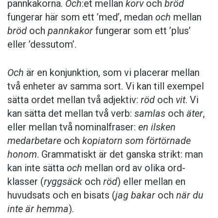
pannkakorna.
Och
:et mellan
korv
och
bröd
fungerar här som ett ’med’, medan
och
mellan
bröd
och
pannkakor
fungerar som ett ’plus’
eller ’dessutom’.
Och
är en konjunktion, som vi placerar ­mellan
två enheter av samma sort. Vi kan till exempel
sätta ordet mellan två adjektiv:
röd
och
vit
. Vi
kan sätta det mellan två verb:
­samlas
och
äter
,
eller mellan två nominal­fraser:
en ilsken
medarbetare
och
kopiatorn som förtörnade
honom
. Grammatiskt är det ganska strikt: man
kan inte sätta
och
mellan ord av olika ord­
klasser (
ryggsäck
och
röd
) eller mellan en
huvudsats och en bisats (
jag bakar
och
när du
inte är hemma
).