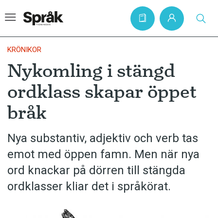
KRÖNIKOR
Nykomling i stängd
Hem
ordklass skapar öppet
Artiklar
bråk
Krönikor
Språkfrågor
Nya substantiv, adjektiv och verb tas
Skrivtips
emot med öppen famn. Men när nya
Bokrecensioner
ord knackar på dörren till stängda
ordklasser kliar det i språkörat.
Kviss
Podden