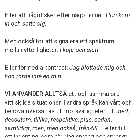
Eller att något sker efter något annat:
Hon kom
in och satte sig
.
Men också för att signalera ett spektrum
mellan ytterligheter:
I koja och slott
.
Eller förmedla kontrast:
Jag blottade mig och
hon rörde inte en min
.
VI ANVÄNDER ALLTSÅ
ett och samma ord i
vitt skilda situationer. I andra språk kan vårt och
behöva översättas till motsvarigheten till
med
,
dessutom
,
tillika
,
respektive
,
plus
,
sedan
,
samtidigt
,
men
,
men också
,
från-till
– eller till
ett ingenting, som när ”jag sprang och sprang”