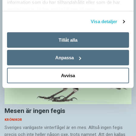
information som du har tillhandahållit eller som de har
”Du kan begripa ett ord genom att titta på vilka det umgås med”
samlat in när du har använt deras tjänster.
– ungefär så sa den brittiske språkvetaren John Rupert Firth
(1890–1960) om…
Visa detaljer
Tillåt alla
Anpassa
Avvisa
Mesen är ingen fegis
KRÖNIKOR
Sveriges vanligaste vinterfågel är en mes. Alltså ingen fegis
precis och inte heller någon oxe, trots namnet. Att den kallas