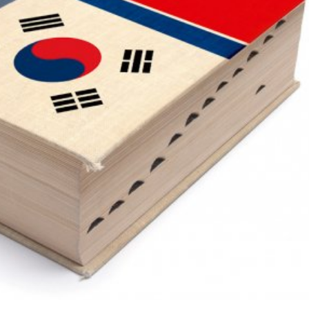
språkpolisen
rd
a
dningen digitalt