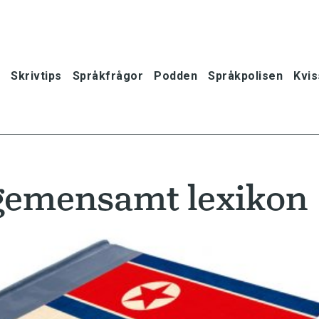
Skrivtips
Språkfrågor
Podden
Språkpolisen
Kvis
gemensamt lexikon
oner