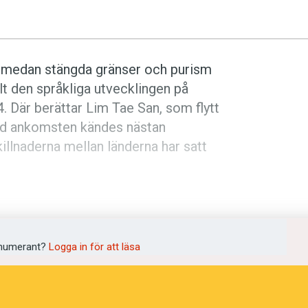
a, medan stängda gränser och purism
lt den språkliga utvecklingen på
4. Där berättar Lim Tae San, som flytt
vid ankomsten kändes nästan
llnaderna mellan länderna har satt
a skapa ett gemensamt lexikon. Det ska
r om gränsen, och därmed bidra till att
första möte mellan lexikografer från
numerant?
Logga in för att läsa
t blir klart är alltjämt osäkert.