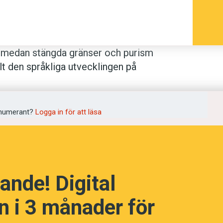
a, medan stängda gränser och purism
lt den språkliga utvecklingen på
4. Där berättar Lim Tae San, som flytt
vid ankomsten kändes nästan
llnaderna mellan länderna har satt
numerant?
Logga in för att läsa
a skapa ett gemensamt lexikon. Det ska
r om gränsen, och därmed bidra till att
ande! Digital
första möte mellan lexikografer från
t blir klart är alltjämt osäkert.
 i 3 månader för