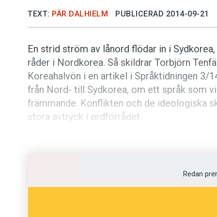
TEXT:
PÄR DALHIELM
PUBLICERAD 2014-09-21
En strid ström av lånord flödar in i Sydkore
råder i Nordkorea. Så skildrar Torbjörn Tenfä
Koreahalvön i en artikel i Språktidningen 3/1
från Nord- till Sydkorea, om ett språk som 
främmande. Konflikten och de ideologiska ski
stora avtryck i ordförrådet.
Nu ska för första gången Nord- och Sydkore
spegla den koreanska som talas på båda sido
överbrygga splittringen mellan länderna. Ett 
Redan pre
båda länderna hölls nyligen i Kina. När lexikone