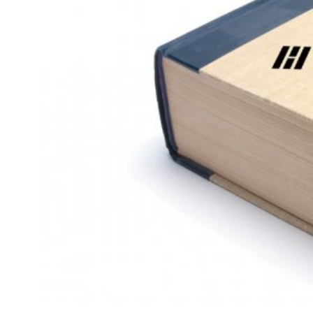
Kviss
Podden
Anmäl till 
Föreslå nyo
Annonsera
Prenumerer
Läs Språkti
Press