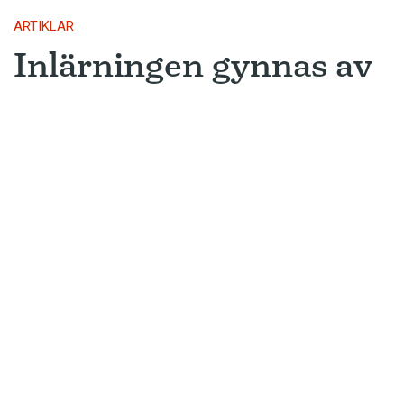
ARTIKLAR
Inlärningen gynnas av
gissningar
Ny forskning avslöjar varför metoden
som många språkinlärningsappar
använder är så framgångsrik.