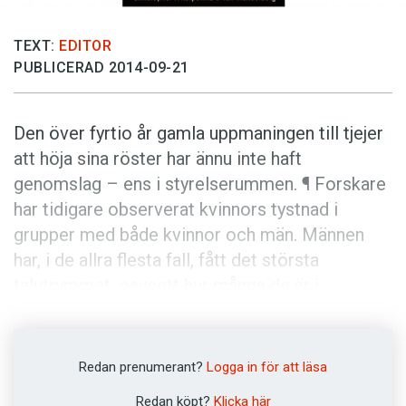
Anmäl till språkpolisen
Föreslå nyord
TEXT:
EDITOR
PUBLICERAD 2014-09-21
Annonsera
Prenumerera
Den över fyrtio år gamla uppmaningen till tjejer
Läs Språktidningen digitalt
att höja sina röster har ännu inte haft
Press
genomslag – ens i styrelserummen. ¶ Forskare
har tidigare observerat kvinnors tystnad i
grupper med både kvinnor och män. Männen
har, i de allra flesta fall, fått det största
talutrymmet, oavsett hur många de är i
förhållande till gruppens storlek.
Språkforskarna Jan Einarsson och Tor G.
Hultman redogjorde bland annat för detta i sin
Redan prenumerant?
Logga in för att läsa
klassiska studie
God morgon pojkar och flickor:
Redan köpt?
Klicka här