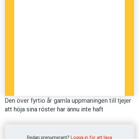
Den över fyrtio år gamla uppmaningen till tjejer
att höja sina röster har ännu inte haft
genomslag – ens i styrelserummen. ¶ Forskare
har tidigare observerat kvinnors tystnad i
grupper med både kvinnor och män. Männen
Redan prenumerant?
Logga in för att läsa