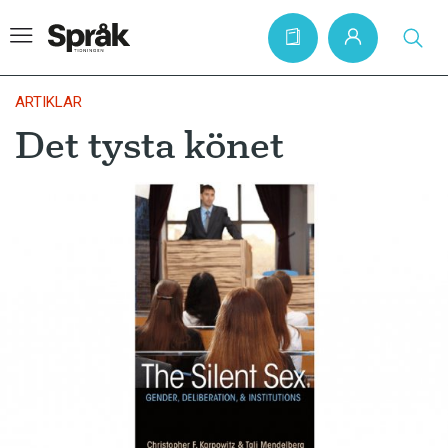
ARTIKLAR
Det tysta könet
Hem
Artiklar
Krönikor
Språkfrågor
Skrivtips
Bokrecensioner
Kviss
Podden