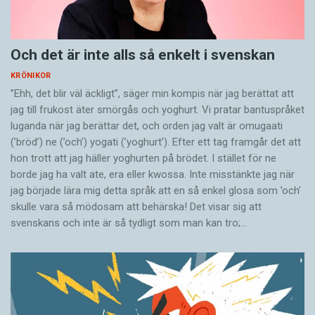
Och det är inte alls så enkelt i svenskan
KRÖNIKOR
”Ehh, det blir väl äckligt”, säger min kompis när jag berättat att
jag till frukost äter smörgås och yoghurt. Vi pratar bantuspråket
luganda när jag berättar det, och orden jag valt är omugaati
(’bröd’) ne (’och’) yogati (’yoghurt’). Efter ett tag framgår det att
hon trott att jag häller yoghurten på brödet. I stället för ne
borde jag ha valt ate, era eller kwossa. Inte misstänkte jag när
jag började lära mig detta språk att en så enkel glosa som ’och’
skulle vara så mödosam att behärska! Det visar sig att
svenskans och inte är så tydligt som man kan tro;…