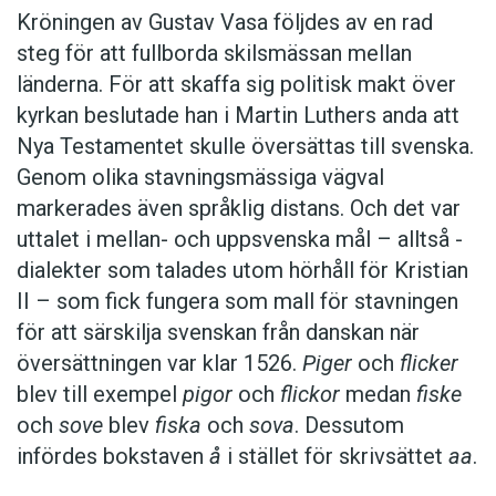
Kröningen av Gustav Vasa följdes av en rad
steg för att fullborda skilsmässan mellan
länderna. För att skaffa sig politisk makt över
kyrkan beslutade han i Martin Luthers anda att
Nya Testamentet skulle översättas till svenska.
Genom olika stavningsmässiga vägval
markerades även språklig distans. Och det var
uttalet i mellan- och uppsvenska mål – alltså ­
dialekter som talades utom hörhåll för Kristian
II – som fick fungera som mall för stavningen
för att särskilja svenskan från danskan när
översättningen var klar 1526.
Piger
och
flicker
blev till exempel
pigor
och
flickor
medan
fiske
och
sove
blev
fiska
och
sova
. Dessutom
infördes bokstaven
å
i stället för skrivsättet
aa
.