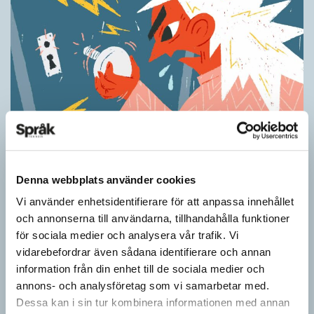
Ordens umgänge avslöjar betydelsen
KRÖNIKOR
Denna webbplats använder cookies
”Du kan begripa ett ord genom att titta på vilka det umgås med”
– ungefär så sa den brittiske språkvetaren John Rupert Firth
Vi använder enhetsidentifierare för att anpassa innehållet
(1890–1960) om…
och annonserna till användarna, tillhandahålla funktioner
för sociala medier och analysera vår trafik. Vi
vidarebefordrar även sådana identifierare och annan
information från din enhet till de sociala medier och
annons- och analysföretag som vi samarbetar med.
Dessa kan i sin tur kombinera informationen med annan