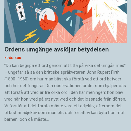
Ordens umgänge avslöjar betydelsen
KRÖNIKOR
”Du kan begripa ett ord genom att titta på vilka det umgås med”
– ungefär så sa den brittiske språkvetaren John Rupert Firth
(1890–1960) om hur man bäst ska förstå vad ett ord betyder
och hur det fungerar. Den ­observationen är det som hjälper oss
att förstå att vred är tre olika ord i den här meningen: hon blev
vred när hon vred på ett nytt vred och det lossnade från dörren.
Vi förstår att det första måste vara ett adjektiv, eftersom det
oftast är adjektiv som man blir, och för att vi kan byta hon mot
barnen, och då måste…