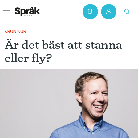
KRÖNIKOR
Är det bäst att stanna
Hem
eller fly?
Artiklar
Krönikor
Språkfrågor
Skrivtips
Bokrecensioner
Kviss
Podden