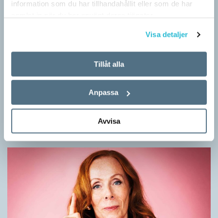
information som du har tillhandahållit eller som de har
samlat in när du har använt deras tjänster.
Visa detaljer
Tillåt alla
Mesen är ingen fegis
Anpassa
KRÖNIKOR
Sveriges vanligaste vinterfågel är en mes. Alltså ingen fegis
precis och inte heller någon oxe, trots namnet. Att den kallas
Avvisa
för talgoxe beror på att…