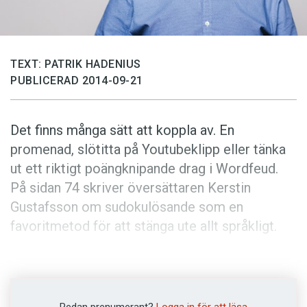
Anmäl till språkpolisen
Föreslå nyord
Annonsera
TEXT: PATRIK HADENIUS
Prenumerera
PUBLICERAD 2014-09-21
Läs Språktidningen digitalt
Det finns många sätt att koppla av. En
Press
promenad, slötitta på Youtubeklipp eller tänka
ut ett riktigt poängknipande drag i Wordfeud.
På sidan 74 skriver översättaren Kerstin
Gustafsson om sudokulösande som en
favoritmetod för att stänga ute allt språkligt.
Avkoppling kan vara en belöning efter väl utfört
arbete, men den kan också vara ett sätt att
komma vidare när man har kört fast. Också här
Redan prenumerant?
Logga in för att läsa