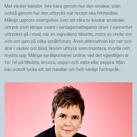
Mat väcker känslor. Inte bara genom hur den smakar, utan
också genom hur den uttrycks när recept ska förmedlas.
Många upprörs exempelvis över att våra tv-kockar använder
uttryck som klingar ovant i vardagsmatlagares öron. I synnerhet
uttrycket gå i med, när en ingrediens tillsätts, möts av vrede om
och om igen på olika språkforum. Även alternativen kör ner och
drar i väcker ont blod, liksom uttryck som montera, mortla och
krydda upp. Många språkpuritaner undrar vad det egentligen är
för fel på tillsätta, krossa, vispa i och salta eller peppra. Man
kan också tycka att det handlar om helt vanligt fackspråk.…