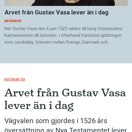
Arvet från Gustav Vasa lever än i dag
KRÖNIKOR
När Gustav Vasa den 6 juni 1523 ­valdes till kung förpassades
Kalmar­unionen till historien. I efterhand framstod splittringen
som ound­viklig. ­Unionen ­mellan Sverige, Danmark och…
KRÖNIKOR
Arvet från Gustav Vasa
lever än i dag
Vägvalen som gjordes i 1526 års
översättning av Nya Testamentet lever