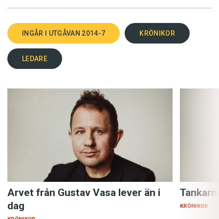
INGÅR I UTGÅVAN 2014-7
KRÖNIKOR
LEDARE
Arvet från Gustav Vasa lever än i
Tankarn
dag
KRÖNIKOR