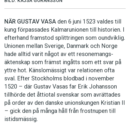
BILD: KAJSA GÖRANSSON
NÄR GUSTAV VASA
den 6 juni 1523 ­valdes till
kung förpassades Kalmar­unionen till historien. I
efterhand framstod splittringen som ound­viklig.
­Unionen ­mellan Sverige, Danmark och ­Norge
hade alltid varit något av ett resonemangs­
äkten­skap som främst ingåtts som ett svar på
yttre hot. ­Känslomässigt var rela­tionen ofta
sval. Efter Stockholms blodbad i novem­ber
1520 – där Gustav ­Vasas far Erik ­Johans­son
tillhörde det åttiotal svenskar som avrättades
på order av den danske unionskungen Kristian II
– gick den på många håll från frostnupen till
istidsmässig.