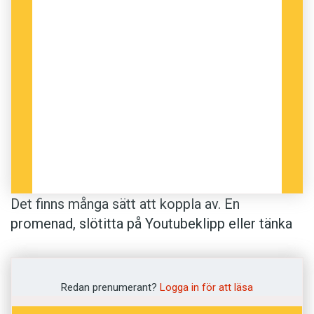
Det finns många sätt att koppla av. En
promenad, slötitta på Youtubeklipp eller tänka
ut ett riktigt poängknipande drag i Wordfeud.
På sidan 74 skriver översättaren Kerstin
Gustafsson om sudokulösande som en
Redan prenumerant?
Logga in för att läsa
favoritmetod för att stänga ute allt språkligt.