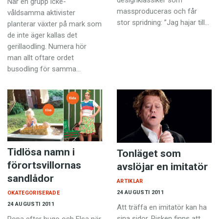
designklassiker som
När en grupp icke-
massproduceras och får
våldsamma aktivister
stor spridning: ”Jag hajar till…
planterar växter på mark som
de inte äger kallas det
gerillaodling. Numera hör
man allt oftare ordet
busodling för samma…
Tidlösa namn i
Tonläget som
förortsvillornas
avslöjar en imitatör
sandlådor
ARTIKLAR
24 AUGUSTI 2011
OKATEGORISERADE
24 AUGUSTI 2011
Att träffa en imitatör kan ha
sina sidor. Risken finns att