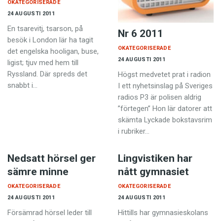
OKATEGORISERADE
24 AUGUSTI 2011
En tsarevitj, tsarson, på
Nr 6 2011
besök i London lär ha tagit
OKATEGORISERADE
det engelska hooligan, buse,
24 AUGUSTI 2011
ligist; tjuv med hem till
Ryssland. Där spreds det
Högst medvetet prat i radion
snabbt i…
I ett nyhetsinslag på Sveriges
radios P3 är polisen aldrig
”förtegen” Hon lär datorer att
skämta Lyckade bokstavsrim
i rubriker…
Nedsatt hörsel ger
Lingvistiken har
sämre minne
nått gymnasiet
OKATEGORISERADE
OKATEGORISERADE
24 AUGUSTI 2011
24 AUGUSTI 2011
Försämrad hörsel leder till
Hittills har gymnasieskolans