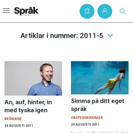
Artiklar i nummer: 2011-5
Hem
Artiklar
Krönikor
Språkfrågor
Skrivtips
Simma på ditt eget
An, auf, hinter, in
Bokrecensioner
språk
med tyska igen
Kviss
OKATEGORISERADE
KRÖNIKOR
Podden
24 AUGUSTI 2011
24 AUGUSTI 2011