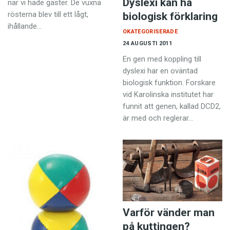
Dyslexi kan ha
när vi hade gäster. De vuxna
rösterna blev till ett lågt,
biologisk förklaring
ihållande…
OKATEGORISERADE
24 AUGUSTI 2011
En gen med koppling till
dyslexi har en oväntad
biologisk funktion. Forskare
vid Karolinska institutet har
funnit att genen, kallad DCD2,
är med och reglerar…
Varför vänder man
på kuttingen?