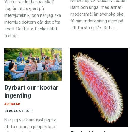
Nu ska språk rädda liv i badet.
Varför valde du spanska?
Anmäl till språkpolisen
Barn och unga med annat
Jag är inte expert på
Föreslå nyord
modersmål än svenska ska
intervjuteknik, och när jag ska
få simundervisning även på
intervjua dottern går det ofta
Annonsera
sitt första språk. Det är…
snett. Det blir ett enkelriktat
Prenumerera
förhör…
Läs Språktidningen digitalt
Press
Dyrbart surr kostar
ingenting
ARTIKLAR
24 AUGUSTI 2011
När jag var barn njöt jag av
att få somna i pappas knä