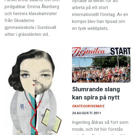
flyttade till Berlin för att
jordgubbar. Emma Åkerberg
arbeta på ett stort
och hennes klasskamrater
internationellt företag. Av en
från Skvaderns
kompis blev han tipsad om
gymnasieskola i Sundsvall
en tysk webbplats…
sitter i grässlänten vid…
Slumrande slang
kan spira på nytt
OKATEGORISERADE
24 AUGUSTI 2011
Ingenting åldras så fort som
mode, och hit hör förstås