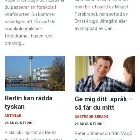
Ropa efter hugo och Elsa när
man blir utskälld av Mikael
du passerar en förskola i
Persbrandt, nerspottad av
villaförorten. Du kommer
Ernst-Hugo Järegård eller
säkerligen att få svar! De
avsnoppad av Carl…
högskoleutbildade
föräldrarna i husen runt
omkring…
Berlin kan rädda
Ge mig ditt språk –
tyskan
så får du mitt
ARTIKLAR
OKATEGORISERADE
24 AUGUSTI 2011
24 AUGUSTI 2011
Picknick i hjärtat av Berlin.
Peter Johansson från Växjö
Färskt bröd, salami, ost och