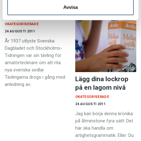
Avvisa
Värdefulla ordvitsar
OKATEGORISERADE
24 AUGUSTI 2011
År 1937 utlyste Svenska
Dagbladet och Stockholms-
Tidningen var sin tävling för
amatörtecknare om att rita
nya svenska sedlar.
Tävlingarna drogs i gång med
Lägg dina lockrop
anledning av…
på en lagom nivå
OKATEGORISERADE
24 AUGUSTI 2011
Jag kan börja denna krönika
på åtminstone fyra sätt: Det
här ska handla om
artighetsgrammatik. Eller: Du