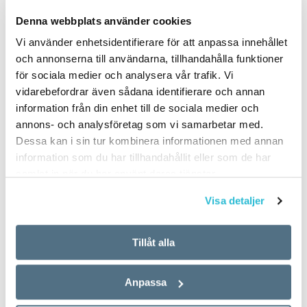
Denna webbplats använder cookies
Vi använder enhetsidentifierare för att anpassa innehållet
och annonserna till användarna, tillhandahålla funktioner
Ray bakar
för sociala medier och analysera vår trafik. Vi
Populär ingång till
filmfigurer
vidarebefordrar även sådana identifierare och annan
språk
information från din enhet till de sociala medier och
OKATEGORISERADE
ARTIKLAR
annons- och analysföretag som vi samarbetar med.
24 AUGUSTI 2011
24 AUGUSTI 2011
Dessa kan i sin tur kombinera informationen med annan
Hon har lätt för att skriva,
Julia Tuneld, 15, har två
information som du har tillhandahållit eller som de har
men dialogen i ett filmmanus
japanska tecken målade med
samlat in när du har använt deras tjänster.
beskriver Lolita Ray som
svart kajal strax under sitt
knepig. Det är svårt att hitta
Visa detaljer
vänstra öga. Hon vet inte vad
trovärdighet i den. Därför…
de betyder, men tecknen är…
Tillåt alla
Anpassa