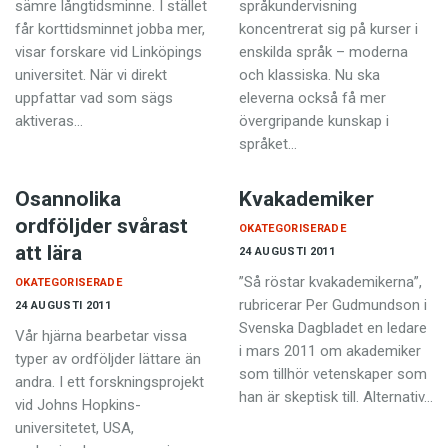
sämre långtidsminne. I stället
språkundervisning
får korttidsminnet jobba mer,
koncentrerat sig på kurser i
visar forskare vid Linköpings
enskilda språk – moderna
universitet. När vi direkt
och klassiska. Nu ska
uppfattar vad som sägs
eleverna också få mer
aktiveras…
övergripande kunskap i
språket…
Osannolika
Kvakademiker
ordföljder svårast
OKATEGORISERADE
att lära
24 AUGUSTI 2011
”Så röstar kvakademikerna”,
OKATEGORISERADE
rubricerar Per Gudmundson i
24 AUGUSTI 2011
Svenska Dagbladet en ledare
Vår hjärna bearbetar vissa
i mars 2011 om akademiker
typer av ordföljder lättare än
som tillhör vetenskaper som
andra. I ett forskningsprojekt
han är skeptisk till. Alternativ…
vid Johns Hopkins-
universitetet, USA,