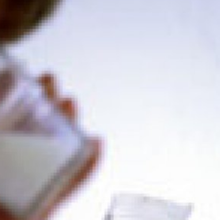
språkpolisen
rd
a
dningen digitalt