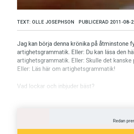
TEXT: OLLE JOSEPHSON
PUBLICERAD 2011-08-2
Jag kan börja denna krönika på åtminstone fy
artighetsgrammatik. Eller: Du kan läsa den h
artighetsgrammatik. Eller: Skulle det kansk
Eller: Läs här om artighetsgrammatik!
Vad lockar och inbjuder bäst?
Problemet hämtar jag från en doktorsavhandl
Platsannonsen i tiden. Helgesson analyserar
Nyheter från 1955 till 2005.
Redan pre