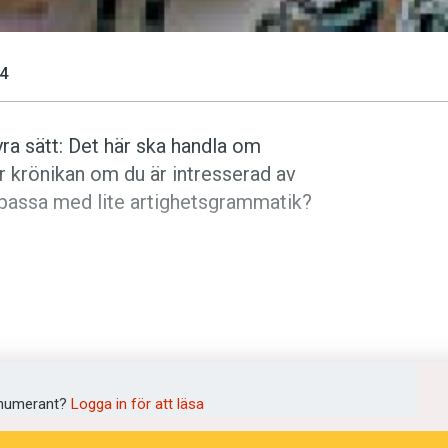
4
ra sätt: Det här ska handla om
är krönikan om du är intresserad av
e passa med lite artighetsgrammatik?
ing från i våras, Karin Helgessons
 orubricerade platsannonser i Dagens
numerant?
Logga in för att läsa