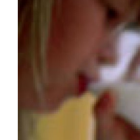
Kviss
Podden
Anmäl till 
Föreslå nyo
Annonsera
Prenumerer
Läs Språkti
Press