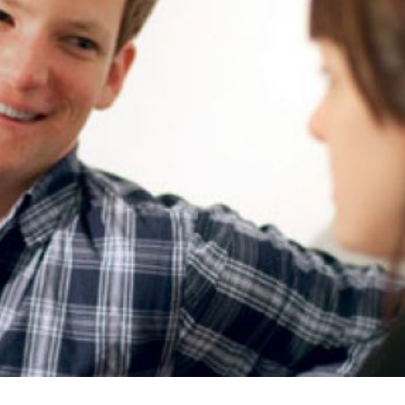
språkpolisen
rd
a
dningen digitalt