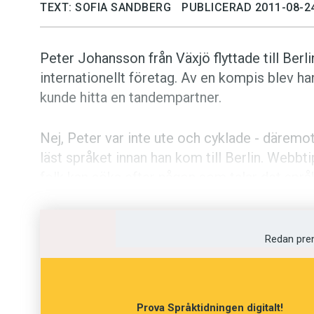
TEXT: SOFIA SANDBERG
PUBLICERAD 2011-08-2
Peter Johansson från Växjö flyttade till Berlin
internationellt företag. Av en kompis blev h
kunde hitta en tandempartner.
Nej, Peter var inte ute och cyklade - däremot 
läst språket innan han kom till Berlin. Webbti
folk kan söka efter någon som talar det språk 
det språk man själv talar.
- Eftersom jag i princip bara kunde ett ord på
Redan pre
jag att det lät som ett bra komplement till ku
Om två personer på detta vis finner varandra,
Prova Språktidningen digitalt!