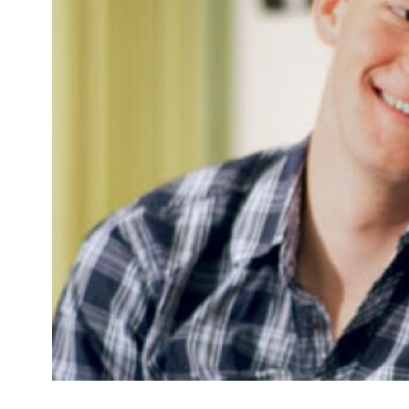
Kviss
Podden
Anmäl till 
Föreslå nyo
Annonsera
Prenumerer
Läs Språkti
Press