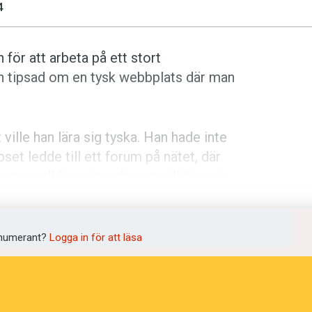
4
 för att arbeta på ett stort
an tipsad om en tysk webbplats där man
ville han lära sig tyska. Han hade inte
pset ledde till ett forum på nätet, där
man vill lära sig och som vill lära sig
 tyska när jag kom till Berlin så tyckte
numerant?
Logga in för att läsa
rserna jag också gick där, säger han.
 kan de alltså bli varandras personliga