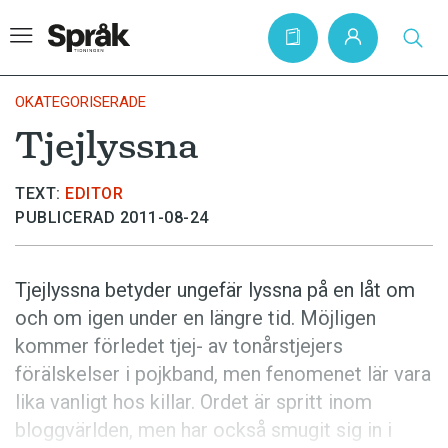
OKATEGORISERADE
Tjejlyssna
Hem
TEXT:
EDITOR
Artiklar
PUBLICERAD 2011-08-24
Krönikor
Språkfrågor
Tjejlyssna betyder ungefär lyssna på en låt om
Skrivtips
och om igen under en längre tid. Möjligen
kommer förledet tjej- av tonårstjejers
Bokrecensioner
förälskelser i pojkband, men fenomenet lär vara
Kviss
lika vanligt hos killar. Ordet är spritt inom
Podden
bloggvärlden, men har också smugit sig in i