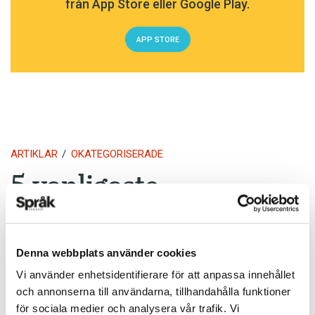
från App Store eller Google Play.
APP STORE
ARTIKLAR
OKATEGORISERADE
5 vanligaste
svenskspråkiga första
förnamnen för nyfödda
Denna webbplats använder cookies
i Finland 2017
Vi använder enhetsidentifierare för att anpassa innehållet
och annonserna till användarna, tillhandahålla funktioner
TEXT:
ANDERS SVENSSON
för sociala medier och analysera vår trafik. Vi