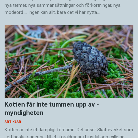
nya termer, nya samman­sättningar och förkortningar, nya
modeord … Ingen kan allt, bara det vi har nytta…
Kotten får inte tummen upp av ­
myndigheten
ARTIKLAR
Kotten är inte ett lämpligt förnamn. Det anser Skatte­verket som
i ett beslut säger nej till ett föräldra­par i Ljusdal som ville ge