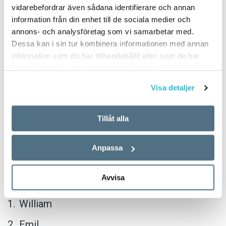
PUBLICERAD 2018-06-14
vidarebefordrar även sådana identifierare och annan
information från din enhet till de sociala medier och
annons- och analysföretag som vi samarbetar med.
Flickor
Dessa kan i sin tur kombinera informationen med annan
information som du har tillhandahållit eller som de har
samlat in när du har använt deras tjänster.
Ellen
Visa detaljer
Saga
Emma
Tillåt alla
Linnéa
Anpassa
Wilma
Pojkar
Avvisa
William
Emil