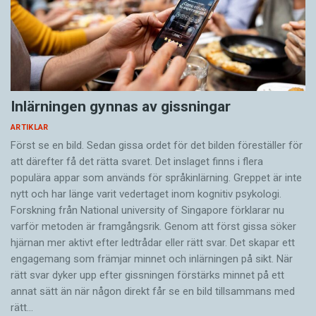
Inlärningen gynnas av gissningar
ARTIKLAR
Först se en bild. Sedan gissa ordet för det bilden föreställer för
att därefter få det rätta svaret. Det inslaget finns i flera
populära appar som används för språkinlärning. Greppet är inte
nytt och har länge varit vedertaget inom kognitiv psykologi.
Forskning från National university of Singa­pore förklarar nu
varför metoden är framgångsrik. Genom att först gissa ­söker
hjärnan mer aktivt ­efter ledtrådar eller rätt svar. Det skapar ett
engagemang som främjar minnet och inlärningen på sikt. När
rätt svar dyker upp efter gissningen förstärks minnet på ett
annat sätt än när någon direkt får se en bild tillsammans med
rätt…