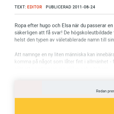
TEXT:
EDITOR
PUBLICERAD 2011-08-24
Ropa efter hugo och Elsa när du passerar en 
säkerligen att få svar! De högskoleutbildade 
helst den typen av väletablerade namn till sin
Att namnge en ny liten människa kan innebära
komma på något som låter fint i allmänhet - 
sätt att positionera sig själva och sitt barn.
Emilia Aldrin, forskare i nordiska språk vid Up
kategoripar, som många föräldrar förhåller sig
Redan pre
om hur man uppfattar sig själv, eller hur man 
traditionell? Internationell eller typiskt sven