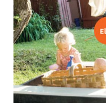
Kviss
Podden
Anmäl till 
Föreslå nyo
Annonsera
Prenumerer
Läs Språkti
Press