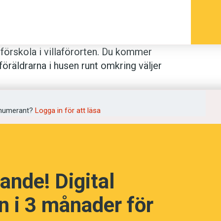
förskola i villaförorten. Du kommer
föräldrarna i husen runt omkring väljer
a barn.
 en hel del vånda. Man ska inte bara
numerant?
Logga in för att läsa
för dagens föräldrar är namnet även ett
psala universitet, har definierat olika
ande! Digital
 till när de väljer namn. Det är en fråga
vill bli uppfattad: Modern eller
 i 3 månader för
sk?