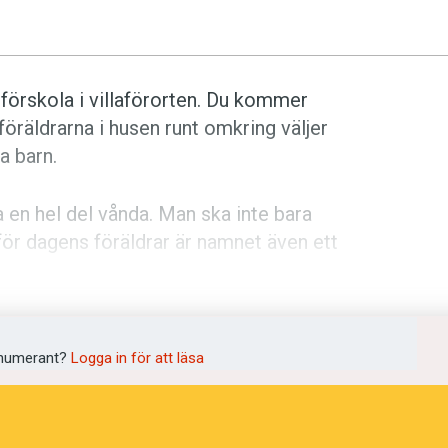
förskola i villaförorten. Du kommer
föräldrarna i husen runt omkring väljer
a barn.
 en hel del vånda. Man ska inte bara
för dagens föräldrar är namnet även ett
psala universitet, har definierat olika
 till när de väljer namn. Det är en fråga
numerant?
Logga in för att läsa
vill bli uppfattad: Modern eller
sk?