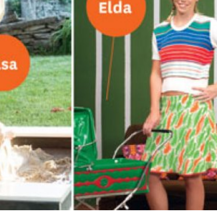
språkpolisen
rd
a
dningen digitalt