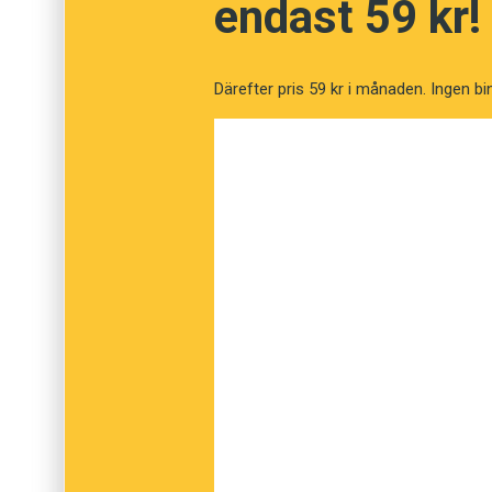
endast 59 kr!
Villaföräldrarna vill vara traditionella, och 
ska kännas ”klassiskt” och ”tidlöst”, som Hu
ha vedertagen stavning och får gärna ha koppli
Därefter pris 59 kr i månaden. Ingen bi
För den som strävar efter originalitet, därem
som sticker ut och signalerar att barnet int
Originalitetsjägarna är i allmänhet trendiga ci
föräldrar. De kan hitta på ett nytt namn, som 
från en annan kultur, som Phoenix. Att kons
är ett annat sätt att undgå den fruktade tråki