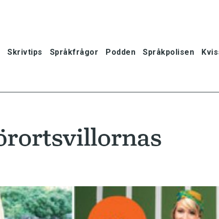
Skrivtips
Språkfrågor
Podden
Språkpolisen
Kvis
örortsvillornas
oner