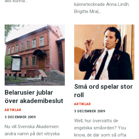
alls kunna…
kännetecknade Anna Lindh.
Brigitte Mral,…
Små ord spelar stor
Belarusier jublar
roll
över akademibeslut
ARTIKLAR
ARTIKLAR
3 DECEMBER 2009
3 DECEMBER 2009
Well, hur översätts de
Nu vill Svenska Akademien
engelska småorden? You
ändra namn på det vitryska
know, de där som så ofta