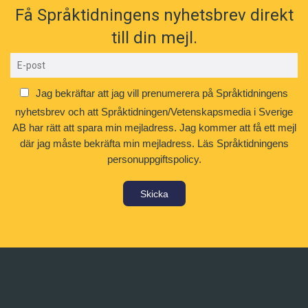
Få Språktidningens nyhetsbrev direkt
till din mejl.
Jag bekräftar att jag vill prenumerera på Språktidningens
nyhetsbrev och att Språktidningen/Vetenskapsmedia i Sverige
AB har rätt att spara min mejladress. Jag kommer att få ett mejl
där jag måste bekräfta min mejladress.
Läs Språktidningens
personuppgiftspolicy.
Skicka