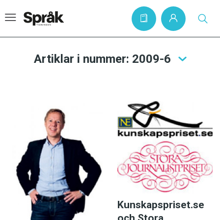
Artiklar i nummer: 2009-6
Hem
Artiklar
Krönikor
Språkfrågor
Skrivtips
Bokrecensioner
Kviss
Kunskapspriset.se
Podden
och Stora