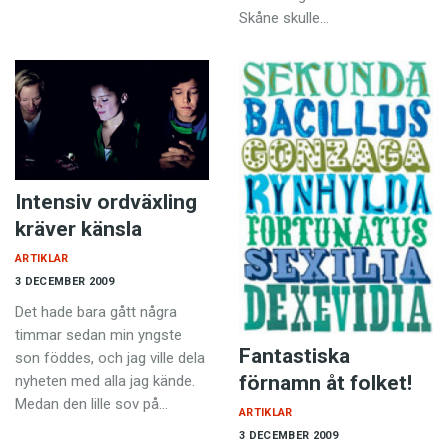
Skåne skulle…
Intensiv ordväxling
kräver känsla
ARTIKLAR
3 DECEMBER 2009
Det hade bara gått några
timmar sedan min yngste
Fantastiska
son föddes, och jag ville dela
förnamn åt folket!
nyheten med alla jag kände.
Medan den lille sov på…
ARTIKLAR
3 DECEMBER 2009