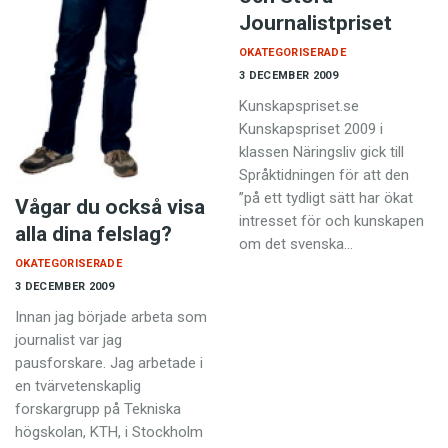
Anmäl till språkpolisen
Journalistpriset
Föreslå nyord
OKATEGORISERADE
3 DECEMBER 2009
Annonsera
Kunskapspriset.se
Prenumerera
Kunskapspriset 2009 i
klassen Näringsliv gick till
Läs Språktidningen digitalt
Språktidningen för att den
Press
”på ett tydligt sätt har ökat
Vågar du också visa
intresset för och kunskapen
alla dina felslag?
om det svenska…
OKATEGORISERADE
3 DECEMBER 2009
Innan jag började arbeta som
journalist var jag
pausforskare. Jag arbetade i
en tvärvetenskaplig
forskargrupp på Tekniska
högskolan, KTH, i Stockholm