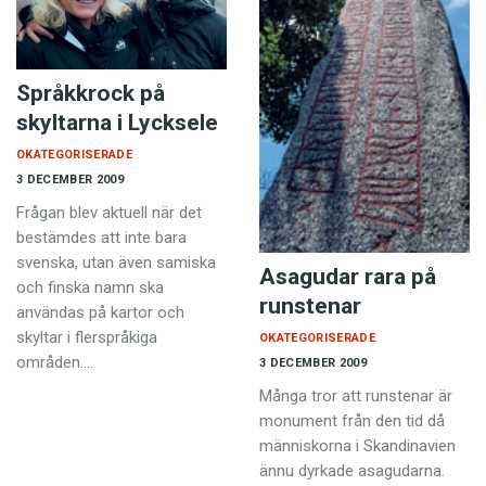
Språkkrock på
skyltarna i Lycksele
OKATEGORISERADE
3 DECEMBER 2009
Frågan blev aktuell när det
bestämdes att inte bara
svenska, utan även samiska
Asagudar rara på
och finska namn ska
runstenar
användas på kartor och
skyltar i flerspråkiga
OKATEGORISERADE
områden.…
3 DECEMBER 2009
Många tror att runstenar är
monument från den tid då
människorna i Skandinavien
ännu dyrkade asagudarna.