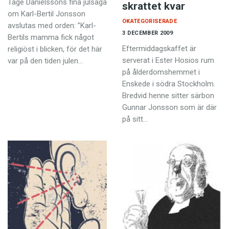
Tage Danielssons fina julsaga
skrattet kvar
om Karl-Bertil Jonsson
OKATEGORISERADE
avslutas med orden: ”Karl-
3 DECEMBER 2009
Bertils mamma fick något
Eftermiddagskaffet är
religiöst i blicken, för det här
serverat i Ester Hosios rum
var på den tiden julen…
på ålderdomshemmet i
Enskede i södra Stockholm.
Bredvid henne sitter särbon
Gunnar Jonsson som är där
på sitt…