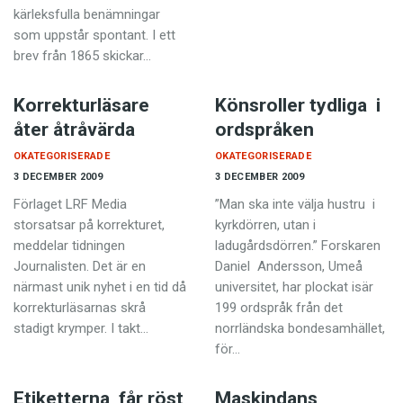
kärleksfulla benämningar
som uppstår spontant. I ett
brev från 1865 skickar…
Korrekturläsare
Könsroller tydliga i
åter åtråvärda
ordspråken
OKATEGORISERADE
OKATEGORISERADE
3 DECEMBER 2009
3 DECEMBER 2009
Förlaget LRF Media
”Man ska inte välja hustru i
storsatsar på korrekturet,
kyrkdörren, utan i
meddelar tidningen
ladugårdsdörren.” Forskaren
Journalisten. Det är en
Daniel Andersson, Umeå
närmast unik nyhet i en tid då
universitet, har plockat isär
korrekturläsarnas skrå
199 ordspråk från det
stadigt krymper. I takt…
norrländska bondesamhället,
för…
Etiketterna får röst
Maskindans