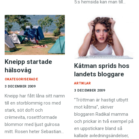
5:s hemsida kan man till…
Kneipp startade
Kåtman sprids hos
hälsovåg
landets bloggare
OKATEGORISERADE
ARTIKLAR
3 DECEMBER 2009
3 DECEMBER 2009
Kneipp har fått låna sitt namn
”Tröttman är hastigt utbytt
till en storblommig ros med
mot kåtma”, skriver
stark, söt doft och
bloggaren Radikal mamma
crèmevita, rosettformade
och prickar in två exempel på
blommor med ljust gulrosa
en uppstickare bland så
mitt. Rosen heter Sebastian…
kallade avledningsändelser,