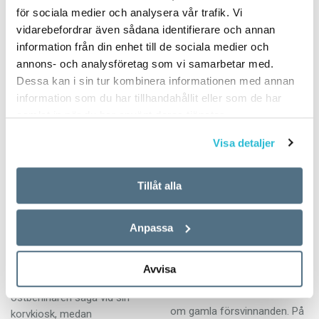
Som 28-åring tvingades hon
för sociala medier och analysera vår trafik. Vi
lära in de nya
vidarebefordrar även sådana identifierare och annan
stavningsreglerna, något
information från din enhet till de sociala medier och
som resulterade i oväntad…
annons- och analysföretag som vi samarbetar med.
Dessa kan i sin tur kombinera informationen med annan
information som du har tillhandahållit eller som de har
samlat in när du har använt deras tjänster.
Visa detaljer
Språket i DDR föll
Arnaldur Realisten
Tillåt alla
med muren
ARTIKLAR
3 DECEMBER 2009
Anpassa
ARTIKLAR
3 DECEMBER 2009
Mordutredaren Erlendur
Sveinsson är en grubblande
Jag skulle vilja ha en
Avvisa
enstöring som äter svedd
Katwurst, kunde
fårskalle och slukar böcker
östberlinaren säga vid sin
om gamla försvinnanden. På
korvkiosk, medan