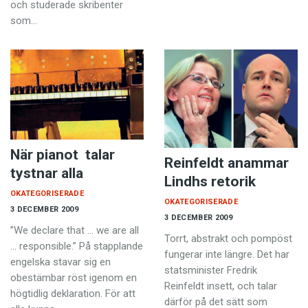
och studerade skribenter
som…
När pianot talar
Reinfeldt anammar
tystnar alla
Lindhs retorik
OKATEGORISERADE
OKATEGORISERADE
3 DECEMBER 2009
3 DECEMBER 2009
”We declare that … we are all
Torrt, abstrakt och pompöst
… responsible.” På stapplande
fungerar inte längre. Det har
engelska stavar sig en
statsminister Fredrik
obestämbar röst igenom en
Reinfeldt insett, och talar
högtidlig deklaration. För att
därför på det sätt som