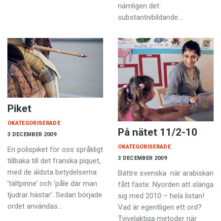
nämligen det
substantivbildande…
Piket
OKATEGORISERADE
På nätet 11/2-10
3 DECEMBER 2009
OKATEGORISERADE
En polispiket för oss språkligt
3 DECEMBER 2009
tillbaka till det franska piquet,
med de äldsta betydelserna
Bättre svenska när arabiskan
’tältpinne’ och ’påle där man
fått fäste. Nyorden att slänga
tjudrar hästar’. Sedan började
sig med 2010 – hela listan!
ordet användas…
Vad är egentligen ett ord?
Tvivelaktiga metoder när