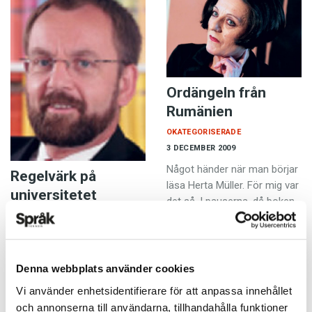
Ordängeln från
Rumänien
OKATEGORISERADE
3 DECEMBER 2009
Något händer när man börjar
Regelvärk på
läsa Herta Müller. För mig var
universitetet
det så. I pauserna, då boken
lagts åt sidan, flöt starkt
OKATEGORISERADE
talande bilder upp…
3 DECEMBER 2009
Barbara Meier tog nyligen
Denna webbplats använder cookies
examen från
översättarprogrammet vid
Vi använder enhetsidentifierare för att anpassa innehållet
Humboldt-Universität i Berlin.
och annonserna till användarna, tillhandahålla funktioner