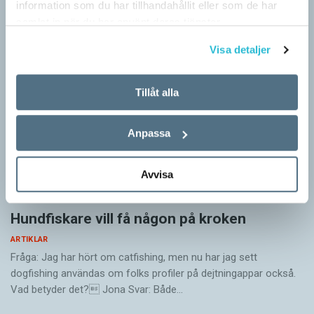
information som du har tillhandahållit eller som de har
i turtagning i samtal. Förmågan utvecklas ytterligare i takt med…
samlat in när du har använt deras tjänster.
Visa detaljer
Tillåt alla
Anpassa
Avvisa
Hundfiskare vill få någon på kroken
ARTIKLAR
Fråga: Jag har hört om catfishing, men nu har jag sett
dogfishing användas om folks profiler på dejtningappar också.
Vad betyder det? Jona Svar: Både…