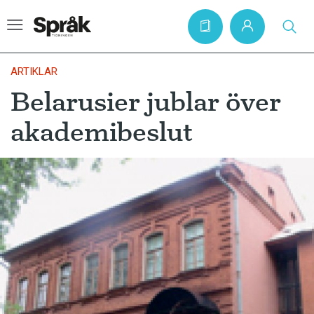
ARTIKLAR
Belarusier jublar över
Hem
akademibeslut
Artiklar
Krönikor
Språkfrågor
Skrivtips
Bokrecensioner
Kviss
Podden