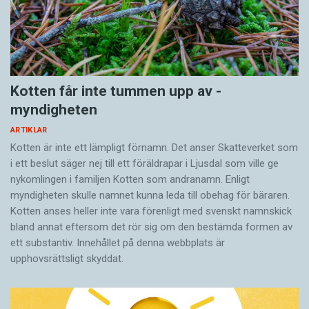
Kotten får inte tummen upp av ­
myndigheten
ARTIKLAR
Kotten är inte ett lämpligt förnamn. Det anser Skatte­verket som
i ett beslut säger nej till ett föräldra­par i Ljusdal som ville ge
nykomlingen i familjen Kotten som andranamn. Enligt
myndigheten skulle namnet kunna leda till obehag för bäraren.
Kotten anses heller inte vara förenligt med svenskt namnskick
bland annat eftersom det rör sig om den bestämda formen av
ett substantiv. Innehållet på denna webbplats är
upphovsrättsligt skyddat.