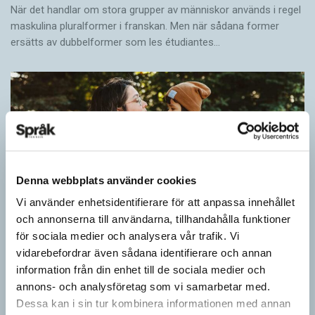
När det handlar om stora grupper av människor används i regel
maskulina pluralformer i franskan. Men när sådana ­former
ersätts av dubbel­former som les étudiantes…
Denna webbplats använder cookies
Vi använder enhetsidentifierare för att anpassa innehållet
och annonserna till användarna, tillhandahålla funktioner
för sociala medier och analysera vår trafik. Vi
Pronomen avslöjar vem som ska tala
vidarebefordrar även sådana identifierare och annan
information från din enhet till de sociala medier och
ARTIKLAR
annons- och analysföretag som vi samarbetar med.
Vid två års ålder har barn begränsad förståelse för
Dessa kan i sin tur kombinera informationen med annan
meningsstruktur. Ändå har tvååringar lärt sig grunderna