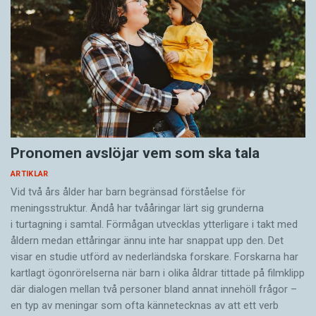
Pronomen avslöjar vem som ska tala
ARTIKLAR
Vid två års ålder har barn begränsad förståelse för
meningsstruktur. Ändå har tvååringar lärt sig grunderna
i turtagning i samtal. Förmågan utvecklas ytterligare i takt med
åldern medan ettåringar ännu inte har snappat upp den. Det
visar en studie utförd av nederländska forskare. Forskarna har
kartlagt ögonrörelserna när barn i olika åldrar tittade på filmklipp
där dialogen mellan två personer bland annat innehöll frågor –
en typ av meningar som ofta kännetecknas av att ett verb