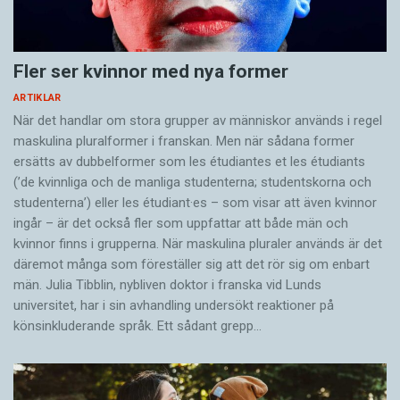
Fler ser kvinnor med nya former
ARTIKLAR
När det handlar om stora grupper av människor används i regel
maskulina pluralformer i franskan. Men när sådana ­former
ersätts av dubbel­former som les étudiantes et les étudiants
(’de kvinnliga och de manliga studenterna; studentskorna och
studenterna’) eller les étudiant·es – som visar att även kvinnor
ingår – är det också fler som uppfattar att både män och
kvinnor finns i grupperna. När maskulina pluraler används är det
där­emot många som föreställer sig att det rör sig om enbart
män. Julia Tibblin, nybliven doktor i franska vid Lunds
universitet, har i sin avhandling undersökt reaktioner på
könsinkluderande språk. Ett sådant grepp…