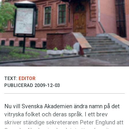
Anmäl till språkpolisen
Föreslå nyord
Annonsera
Prenumerera
Läs Språktidningen digitalt
Press
TEXT:
EDITOR
PUBLICERAD 2009-12-03
Nu vill Svenska Akademien ändra namn på det
vitryska folket och deras språk. I ett brev
skriver ständige sekreteraren Peter Englund att