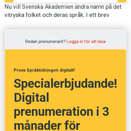
Nu vill Svenska Akademien ändra namn på det
vitryska folket och deras språk. I ett brev
skriver ständige sekreteraren Peter Englund att
Svenska Akademien beslutat att orden vitryss,
vitrysk och vitryska ska ersättas med
Redan prenumerant?
Logga in för att läsa
belarusier, belarusisk och belarusiska i den
kommande upplagan av Svenska Akademiens
ordlista.
Prova Språktidningen digitalt!
Specialerbjudande!
– Äntligen kan vi berätta vilka vi är utan att alla
automatiskt tror att vi är någon typ av ryssar,
Digital
säger Michael Sender, talesman i
Initiativgruppen för Belarus, som sedan ett
prenumeration i 3
halvår tillbaka driver frågan om en namnändring.
månader för
Per Ambrosiani, professor i ryska vid Umeå