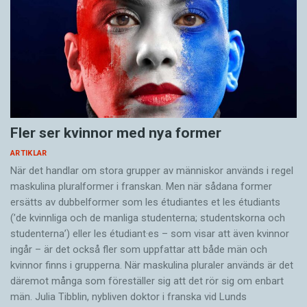
Fler ser kvinnor med nya former
ARTIKLAR
När det handlar om stora grupper av människor används i regel
maskulina pluralformer i franskan. Men när sådana ­former
ersätts av dubbel­former som les étudiantes et les étudiants
(’de kvinnliga och de manliga studenterna; studentskorna och
studenterna’) eller les étudiant·es – som visar att även kvinnor
ingår – är det också fler som uppfattar att både män och
kvinnor finns i grupperna. När maskulina pluraler används är det
där­emot många som föreställer sig att det rör sig om enbart
män. Julia Tibblin, nybliven doktor i franska vid Lunds