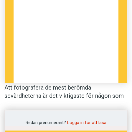
Att fotografera de mest berömda
sevärdheterna är det viktigaste för någon som
ägnar sig åt symbolturism. Man ska inte se, man
ska ha sett. Kulturgeografen Thomas Blom
berättar i Svenska Dagbladet om jakten på
Redan prenumerant?
Logga in för att läsa
symbolerna: ”Efter att ha visats på tillräckligt