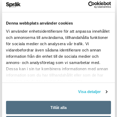
Denna webbplats använder cookies
Vi använder enhetsidentifierare för att anpassa innehållet
ARTIKLAR
OKATEGORISERADE
och annonserna till användarna, tillhandahålla funktioner
5 vanligaste
för sociala medier och analysera vår trafik. Vi
vidarebefordrar även sådana identifierare och annan
svenskspråkiga första
information från din enhet till de sociala medier och
förnamnen för nyfödda
annons- och analysföretag som vi samarbetar med.
Dessa kan i sin tur kombinera informationen med annan
i Finland 2017
information som du har tillhandahållit eller som de har
samlat in när du har använt deras tjänster.
TEXT:
ANDERS SVENSSON
Visa detaljer
PUBLICERAD 2018-06-14
Tillåt alla
Flickor