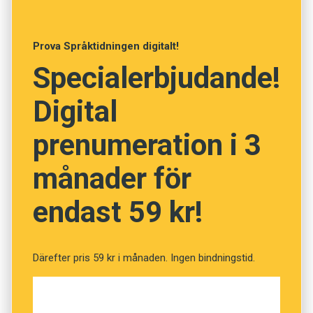
många vykort, i broschyrer och filmer, så blir
symbolen likställd med platsen. Eiffeltornet är
Prova Språktidningen digitalt!
Paris och Paris är Eiffeltornet. Först när man
Specialerbjudande!
sett Eiffeltornet känns det som om man
verkligen varit i Paris.”
Digital
prenumeration i 3
månader för
endast 59 kr!
Därefter pris 59 kr i månaden. Ingen bindningstid.