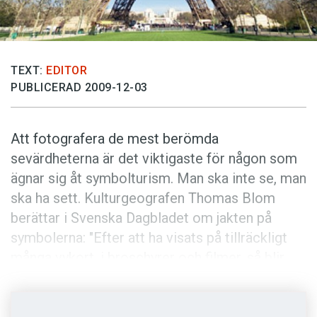
Anmäl till språkpolisen
Föreslå nyord
Annonsera
TEXT:
EDITOR
Prenumerera
PUBLICERAD 2009-12-03
Läs Språktidningen digitalt
Press
Att fotografera de mest berömda
sevärdheterna är det viktigaste för någon som
ägnar sig åt symbolturism. Man ska inte se, man
ska ha sett. Kulturgeografen Thomas Blom
berättar i Svenska Dagbladet om jakten på
symbolerna: "Efter att ha visats på tillräckligt
många vykort, i broschyrer och filmer, så blir
symbolen likställd med platsen. Eiffeltornet är
Paris och Paris är Eiffeltornet. Först när man
sett Eiffeltornet känns det som om man