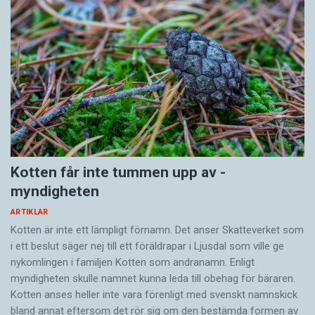
Kotten får inte tummen upp av ­
myndigheten
ARTIKLAR
Kotten är inte ett lämpligt förnamn. Det anser Skatte­verket som
i ett beslut säger nej till ett föräldra­par i Ljusdal som ville ge
nykomlingen i familjen Kotten som andranamn. Enligt
myndigheten skulle namnet kunna leda till obehag för bäraren.
Kotten anses heller inte vara förenligt med svenskt namnskick
bland annat eftersom det rör sig om den bestämda formen av