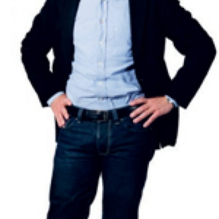
Anmäl till språkpolisen
Föreslå nyord
Annonsera
Prenumerera
Läs Språktidningen digitalt
Press