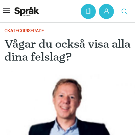
OKATEGORISERADE
Vågar du också visa alla
Hem
dina felslag?
Artiklar
Krönikor
Språkfrågor
Skrivtips
Bokrecensioner
Kviss
Podden