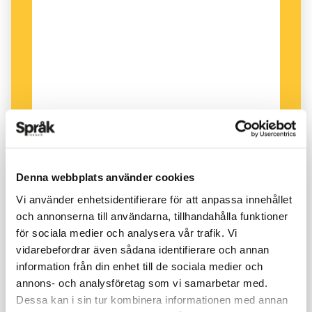
Säkert kommer denna förändring att påverka
allt språk. Men inte på skalan bättre-sämre. Vi
ser inga tecken på att tekniken skulle medverka
till "förflackning" av språket. Nej, det vi ser är
att skriftspråket kommer att bli än mer
diversifierat. Och med det troligen rikare. För
oss som är nyfikna på språk är det bara att se
nästa decennium an med glädje.
Denna webbplats använder cookies
Vi använder enhetsidentifierare för att anpassa innehållet
och annonserna till användarna, tillhandahålla funktioner
för sociala medier och analysera vår trafik. Vi
vidarebefordrar även sådana identifierare och annan
information från din enhet till de sociala medier och
annons- och analysföretag som vi samarbetar med.
Dessa kan i sin tur kombinera informationen med annan