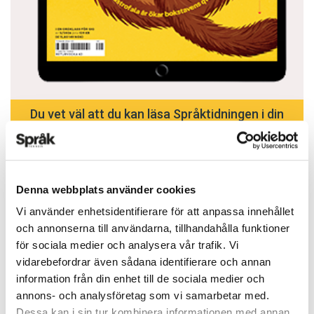
Du vet väl att du kan läsa Språktidningen i din
mobiltelefon eller surfplatta? Ladda ned appen
från App Store eller Google Play.
APP STORE
Denna webbplats använder cookies
Vi använder enhetsidentifierare för att anpassa innehållet
och annonserna till användarna, tillhandahålla funktioner
för sociala medier och analysera vår trafik. Vi
vidarebefordrar även sådana identifierare och annan
information från din enhet till de sociala medier och
annons- och analysföretag som vi samarbetar med.
ARTIKLAR
OKATEGORISERADE
Dessa kan i sin tur kombinera informationen med annan