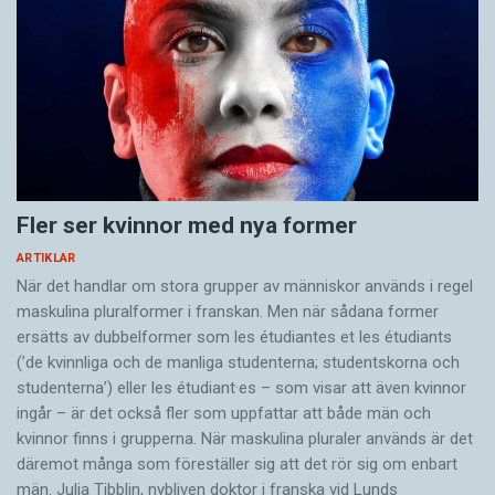
Fler ser kvinnor med nya former
ARTIKLAR
När det handlar om stora grupper av människor används i regel
maskulina pluralformer i franskan. Men när sådana ­former
ersätts av dubbel­former som les étudiantes et les étudiants
(’de kvinnliga och de manliga studenterna; studentskorna och
studenterna’) eller les étudiant·es – som visar att även kvinnor
ingår – är det också fler som uppfattar att både män och
kvinnor finns i grupperna. När maskulina pluraler används är det
där­emot många som föreställer sig att det rör sig om enbart
män. Julia Tibblin, nybliven doktor i franska vid Lunds