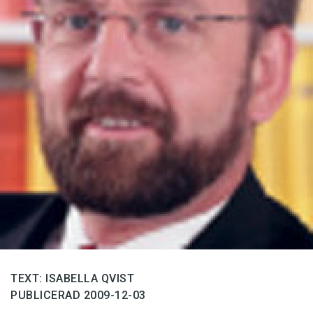
Anmäl till språkpolisen
Föreslå nyord
Annonsera
Prenumerera
Läs Språktidningen digitalt
Press
TEXT: ISABELLA QVIST
PUBLICERAD 2009-12-03