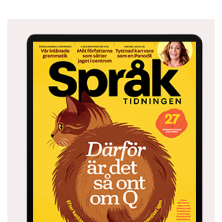
Han är trött på att bli anklagad för röran, och
anser att Duden felaktigt gjorts till syndabock
för den impopulära reformen.
– Man slår på säcken, Duden, när det är åsnan,
rättstavningsreglerna, som är skyldig, säger
han.