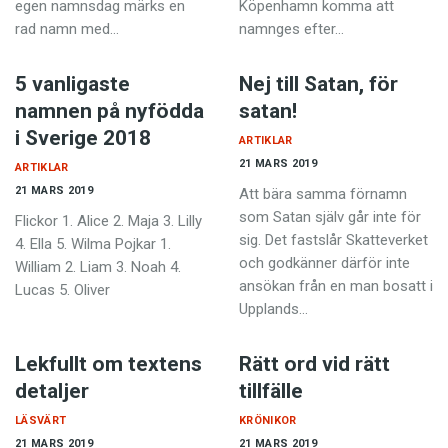
egen namnsdag märks en
Köpenhamn komma att
rad namn med…
namnges efter…
5 vanligaste
Nej till Satan, för
namnen på nyfödda
satan!
i Sverige 2018
ARTIKLAR
21 MARS 2019
ARTIKLAR
21 MARS 2019
Att bära samma förnamn
som Satan själv går inte för
Flickor 1. Alice 2. Maja 3. Lilly
sig. Det fastslår Skatteverket
4. Ella 5. Wilma Pojkar 1.
och godkänner därför inte
William 2. Liam 3. Noah 4.
ansökan från en man bosatt i
Lucas 5. Oliver
Upplands…
Lekfullt om textens
Rätt ord vid rätt
detaljer
tillfälle
LÄSVÄRT
KRÖNIKOR
21 MARS 2019
21 MARS 2019