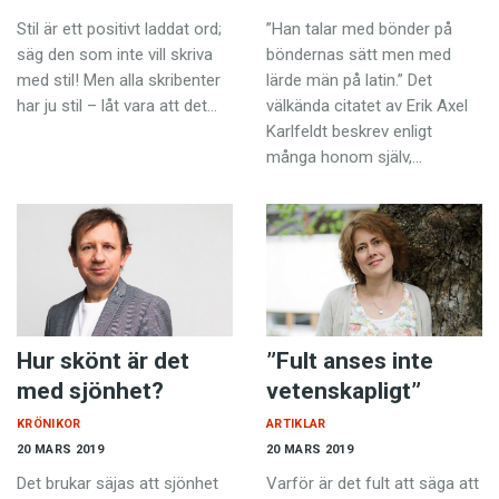
Stil är ett positivt laddat ord;
”Han talar med bönder på
säg den som inte vill skriva
böndernas sätt men med
med stil! Men alla skribenter
lärde män på latin.” Det
har ju stil – låt vara att det…
välkända citatet av Erik Axel
Karlfeldt beskrev enligt
många honom själv,…
Hur skönt är det
”Fult anses inte
med sjönhet?
vetenskapligt”
KRÖNIKOR
ARTIKLAR
20 MARS 2019
20 MARS 2019
Det brukar säjas att sjönhet
Varför är det fult att säga att