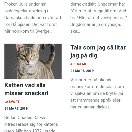
Fröken Julie under sin
demokratiskt. Ungdomar har
skådespelarutbildning i
fått mer att säga till om. Vad
Damaskus hade hon svårt att
bra! Eller är det verkligen bra?
förstå pjäsen. Det var först
Ungdomar är ju omyndiga,
när hon kom till Sverige…
ska…
Tala som jag så litar
jag på dig
ARTIKLAR
21 MARS 2019
Vi litar mer på okända
Katten vad alla
människor om de talar som
missar snackar!
vi själva än om de bryter på
ett främmande språk eller
LÄSVÄRT
har en annan dialekt.…
21 MARS 2019
Redan Charles Darwin
intresserade sig för kattens
läten. När han 1872 listade