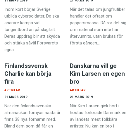
21 MARS 2019
21 MARS 2019
Inom kort börjar Sverige
När det talas om jungfrufiber
utbilda cybersoldater. De ska
handlar det oftast om
snarare kämpa vid
pappersmassa. Då rör det sig
tangentbord än på slagfält.
om material som inte har
Deras uppdrag blir att skydda
återvunnits, utan brukas för
och stärka såväl Försvarets
första gången.…
egna…
Finlandssvensk
Danskarna vill ge
Charlie kan börja
Kim Larsen en egen
fira
bro
ARTIKLAR
ARTIKLAR
21 MARS 2019
21 MARS 2019
När den finlandssvenska
När Kim Larsen gick bort i
almanackan förnyas nästa år
höstas förlorade Danmark en
finns 38 nya förnamn med.
av landets mest folkkära
Bland dem som då får en
artister. Nu kan en bro i