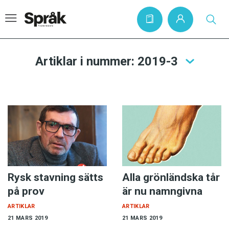
Artiklar i nummer: 2019-3
Hem
Artiklar
Krönikor
Språkfrågor
Skrivtips
Bokrecensioner
Rysk stavning sätts
Alla grönländska tår
på prov
är nu namngivna
Kviss
ARTIKLAR
ARTIKLAR
Podden
21 MARS 2019
21 MARS 2019