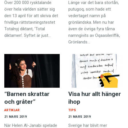
Anmäl till språkpolisen
Över 200 000 rysktalande
Länge var det bara stortån,
över hela världen sätter sig
putugoq, som hade ett
Föreslå nyord
den 13 april för att skriva det
vedertaget namn på
frivilliga rättstavningstestet
grönländska. Men nu har
Annonsera
Totalnyj diktant, ’Total
även de övriga fyra tårna
Prenumerera
diktamen’. Syftet är just…
namngivits av Oqaasileriffik,
Grönlands…
Läs Språktidningen digitalt
Press
”Barnen skrattar
Visa hur allt hänger
och gråter”
ihop
ARTIKLAR
TIPS
21 MARS 2019
21 MARS 2019
När Helen Al-Janabi spelade
Sverige har blivit mer