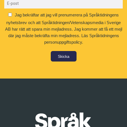
Jag bekräftar att jag vill prenumerera på Språktidningens
nyhetsbrev och att Språktidningen/Vetenskapsmedia i Sverige
AB har rätt att spara min mejladress. Jag kommer att få ett mejl
där jag måste bekräfta min mejladress.
Läs Språktidningens
personuppgiftspolicy.
Skicka