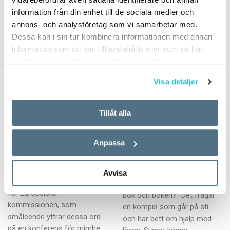
Macarena, La vida loca,
skriva tillsammans. Nu har
information från din enhet till de sociala medier och
Bailando, Vamos à la…
jag blivit språkvårdare…
annons- och analysföretag som vi samarbetar med.
Dessa kan i sin tur kombinera informationen med annan
information som du har tillhandahållit eller som de har
samlat in när du har använt deras tjänster.
Visa detaljer
Britterna går
På fyllan blir
Tillåt alla
språket består
svenskan plötsligt
logisk
Anpassa
ARTIKLAR
15 MARS 2019
KRÖNIKOR
15 MARS 2019
Det är luxemburgaren Jean-
Avvisa
Claude Juncker, ordförande
Vad är skillnaden mellan en
för Europeiska
bok och boken?” Det frågar
kommissionen, som
en kompis som går på sfi
småleende yttrar dessa ord
och har bett om hjälp med
på en konferens för mindre