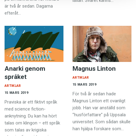
läxan. Svaret känns…
är två år sedan. Dagarna
efteråt…
Anarki genom
Magnus Linton
språket
ARTIKLAR
15 MARS 2019
ARTIKLAR
15 MARS 2019
För två år sedan hade
Magnus Linton ett ovanligt
Praviska är ett fiktivt språk
jobb. Han var anställd som
med science fiction-
”husförfattare” på Uppsala
anknytning. Du kan ha hört
universitet. Som sådan skulle
talas om klingon – ett språk
han hjälpa forskare som…
som talas av krigiska