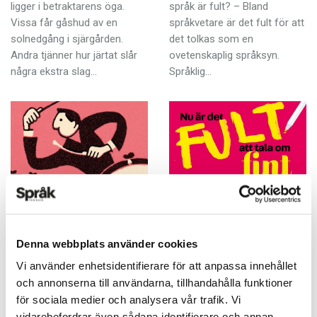
ligger i betraktarens öga.
språk är fult? – Bland
Vissa får gåshud av en
språkvetare är det fult för att
solnedgång i sjärgården.
det tolkas som en
Andra tjänner hur järtat slår
ovetenskaplig språksyn.
några ekstra slag…
Språklig…
Hitlistorna byter
Nu är det fult att
språk
tala om fint
ARTIKLAR
ARTIKLAR
Denna webbplats använder cookies
20 MARS 2019
15 MARS 2019
Vi använder enhetsidentifierare för att anpassa innehållet
I Sverige har vi vant oss vid
Skriv inte så där, det ser så
och annonserna till användarna, tillhandahålla funktioner
att varje sommar ska bjuda
fult ut! kunde jag säga till min
för sociala medier och analysera vår trafik. Vi
på en gigantisk spansk hitlåt.
klasskompis när vi skulle
vidarebefordrar även sådana identifierare och annan