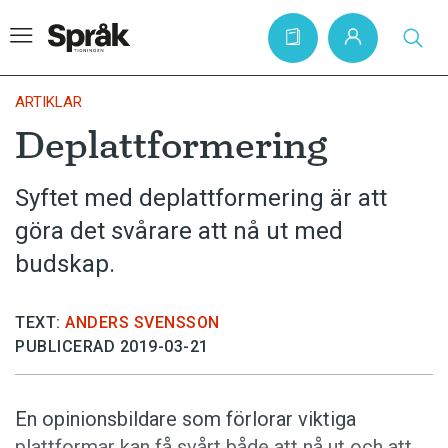
ARTIKLAR
Deplattformering
Hem
Syftet med deplattformering är att
Artiklar
göra det svårare att nå ut med
Krönikor
budskap.
Språkfrågor
Skrivtips
TEXT:
ANDERS SVENSSON
Bokrecensioner
PUBLICERAD 2019-03-21
Kviss
En opinionsbildare som förlorar viktiga
Podden
plattformar kan få svårt både att nå ut och att