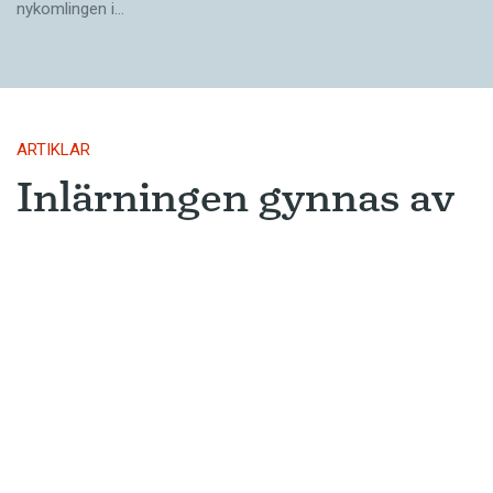
nykomlingen i…
ARTIKLAR
Inlärningen gynnas av
gissningar
Ny forskning avslöjar varför metoden
som många språkinlärningsappar
använder är så framgångsrik.