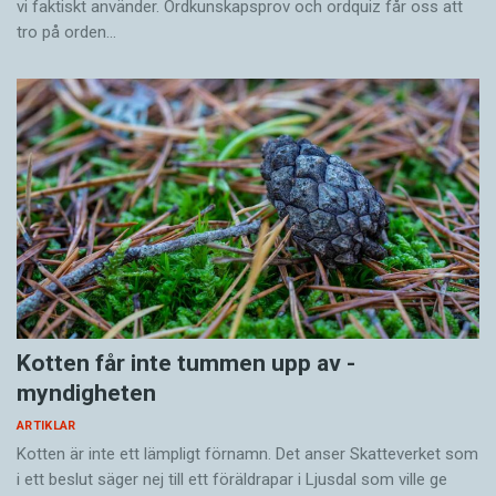
vi faktiskt använder. Ordkunskapsprov och ordquiz får oss att
tro på orden…
Kotten får inte tummen upp av ­
myndigheten
ARTIKLAR
Kotten är inte ett lämpligt förnamn. Det anser Skatte­verket som
i ett beslut säger nej till ett föräldra­par i Ljusdal som ville ge