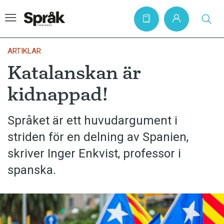
ARTIKLAR
Katalanskan är
Hem
kidnappad!
Artiklar
Krönikor
Språket är ett huvudargument i
striden för en delning av Spanien,
Språkfrågor
skriver Inger Enkvist, professor i
Skrivtips
spanska.
Bokrecensioner
Kviss
Podden