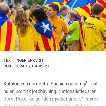
Anmäl till språkpolisen
Föreslå nyord
Annonsera
Prenumerera
Läs Språktidningen digitalt
Press
TEXT: INGER ENKVIST
PUBLICERAD 2014-09-21
Katalonien i nordöstra Spanien genomgår just
nu en politisk jordbävning. Nationalistledaren
Jordi Pujol, kallad ”den mycket ärbare”, styrde