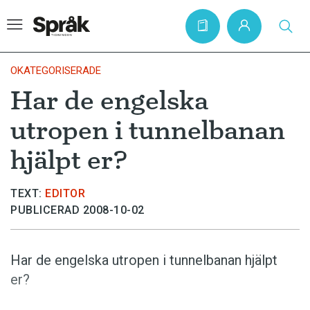
OKATEGORISERADE
Har de engelska
Hem
utropen i tunnelbanan
Artiklar
hjälpt er?
Krönikor
Språkfrågor
TEXT:
EDITOR
PUBLICERAD 2008-10-02
Skrivtips
Bokrecensioner
Har de engelska utropen i tunnel­banan hjälpt
Kviss
er?
Podden