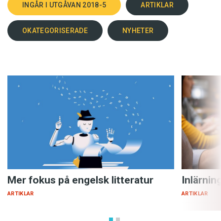
INGÅR I UTGÅVAN 2018-5
ARTIKLAR
OKATEGORISERADE
NYHETER
Mer fokus på engelsk litteratur
Inlärnin
ARTIKLAR
ARTIKLAR