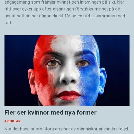
engagemang som främjar minnet och inlärningen på sikt. När
rätt svar dyker upp efter gissningen förstärks minnet på ett
annat sätt än när någon direkt får se en bild tillsammans med
rätt…
Fler ser kvinnor med nya former
ARTIKLAR
När det handlar om stora grupper av människor används i regel