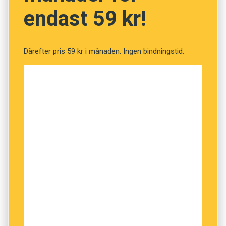
engelska men den behövdes egentligen inte.
endast 59 kr!
Jakop, Berlin, Cavana, New York
Därefter pris 59 kr i månaden. Ingen bindningstid.
– Vi har inte hört de engelska utropen men jag
tycker inte att de behövs. Det är bara kul att få
höra den svenska språkmelodin och dessutom
lära sig att uttala platserna man ska till!