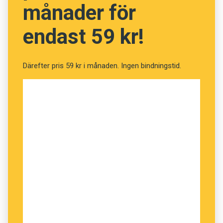
månader för
– Vi har inte hört de engelska utropen men jag
tycker inte att de behövs. Det är bara kul att få
endast 59 kr!
höra den svenska språkmelodin och dessutom
lära sig att uttala platserna man ska till!
Därefter pris 59 kr i månaden. Ingen bindningstid.