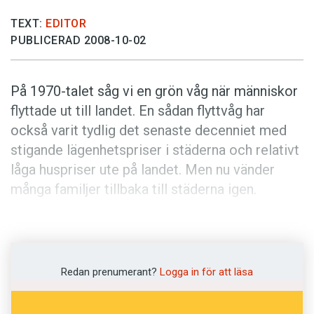
Anmäl till språkpolisen
TEXT:
EDITOR
Föreslå nyord
PUBLICERAD 2008-10-02
Annonsera
Prenumerera
På 1970-talet såg vi en grön våg när människor
Läs Språktidningen digitalt
flyttade ut till landet. En sådan flyttvåg har
också varit tydlig det senaste decenniet med
Press
stigande lägenhetspriser i städerna och relativt
låga huspriser ute på landet. Men nu vänder
många familjer tillbaka till städerna igen.
Livet på landet var för svårt att få ihop: samma
pussel med barnlogistik, karriärer och
självförverkligande på fritiden, men därtill även
Redan prenumerant?
Logga in för att läsa
en massa betungande trädgårds- och
husarbete. Och en timmes extra bilköande eller