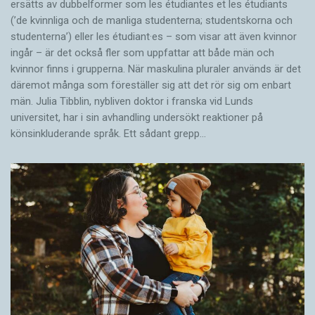
ersätts av dubbel­former som les étudiantes et les étudiants
(’de kvinnliga och de manliga studenterna; studentskorna och
studenterna’) eller les étudiant·es – som visar att även kvinnor
ingår – är det också fler som uppfattar att både män och
kvinnor finns i grupperna. När maskulina pluraler används är det
där­emot många som föreställer sig att det rör sig om enbart
män. Julia Tibblin, nybliven doktor i franska vid Lunds
universitet, har i sin avhandling undersökt reaktioner på
könsinkluderande språk. Ett sådant grepp…