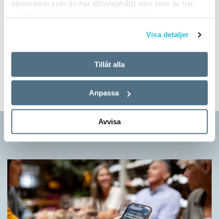
information som du har tillhandahållit eller som de har
samlat in när du har använt deras tjänster.
Prova på!
Visa detaljer
Tidningen i brevlådan plus tillgång till webben och digital
läsning med vår app
Tillåt alla
TVÅ NUMMER FÖR 129 KR!
Anpassa
Avvisa
Artiklar