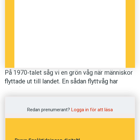
På 1970-talet såg vi en grön våg när människor
flyttade ut till landet. En sådan flyttvåg har
också varit tydlig det senaste decenniet med
stigande lägenhetspriser i städerna och relativt
låga huspriser ute på landet. Men nu vänder
Redan prenumerant?
Logga in för att läsa
många familjer tillbaka till städerna igen.
Livet på landet var för svårt att få ihop: samma