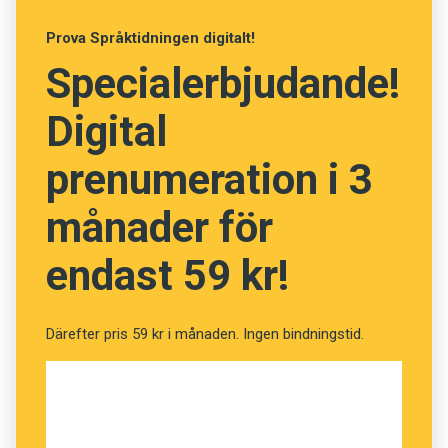
tågpendlande varje dag, tid som man i stället
Prova Språktidningen digitalt!
kunde ägnat åt barnen. Ungefär så ser motivet
Specialerbjudande!
ut när familjer i dag flyttar tillbaka till lägenhet i
stan.
Digital
prenumeration i 3
månader för
endast 59 kr!
Därefter pris 59 kr i månaden. Ingen bindningstid.