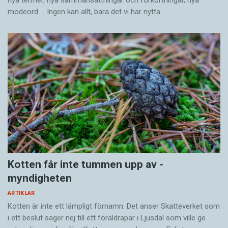
nya termer, nya samman­sättningar och förkortningar, nya
modeord … Ingen kan allt, bara det vi har nytta…
Kotten får inte tummen upp av ­
myndigheten
ARTIKLAR
Kotten är inte ett lämpligt förnamn. Det anser Skatte­verket som
i ett beslut säger nej till ett föräldra­par i Ljusdal som ville ge