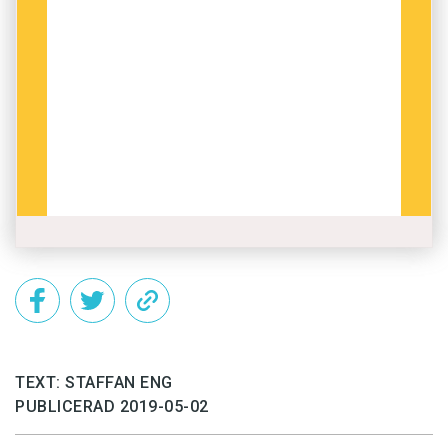
Uttal:
Thai är ett tonspråk med fem betydelse­skiljande
toner. ­Ordet ”ka” kan till exempel­ betyda ’pinne’,
’värde’, ’handla’ eller ’ben’, beroende på om det
uttalas med medelhög, låg, ­fallande, hög eller
stigande ton. Varje stavelse är uppbyggd av
huvudkonsonant + vokalljud + eventuell slut­
konsonant, med strikta regler för vilka ljud som får
kombineras.
Dialekter:
Språket delas in i central-, syd-, nord- och
nordöstthai. Central­thai är riksspråk och talas i
området omkring Bangkok. Nordöstthai är i stort
sett identiskt med Laos huvudspråk lao.
TEXT: STAFFAN ENG
PUBLICERAD 2019-05-02
Grammatik:
Ordböjning saknas, varför den exakta betydelsen