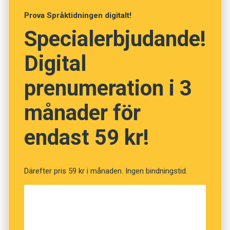
chai”, ’jag förstod inte vad som sades’ betyder till
sådan uppriktighet att du har en nära relation till
exempel orda­grant ’jag lyssna inte förstå’.
Prova Språktidningen digitalt!
den du talar med, säger han.
Specialerbjudande!
Liten ordlista
I gengäld är det på thai oartigt att gå rakt på sak
สวัสดี, ”sa wat dee” = ’hej’.
Digital
med någon man inte känner. I dag är Choke
ครู, ”khru” = ’lärare’, från sanskrits गुरु, ’guru’ –
Andersson modeskapare, och har bott i Sverige
prenumeration i 3
många lånord kommer från de klassiska indiska
i tjugo år – men han tillverkar sina kläder i
språken.
månader för
Thailand. När han började med det hade han
först svårt att bli accepterad, eftersom han
ราสเบอร์รี่, ”raat ber ree” = ’hallon’, av engelskans
endast 59 kr!
hade vant sig vid svenskans rättframhet.
raspberry
.
กะลา, ”kala” = ’värdelös’ – betyder bokstavligen ’
– Om någon har sytt fel kan jag inte säga det på
Därefter pris 59 kr i månaden. Ingen bindningstid.
kokosnötsskal’.
thai, för då blir de arga. I stället får jag säga:
”Titta här! Om man gör så här blir det väldigt
ขอบคุณครับ, ”khob khun krab” = ’tack’ – ครับ,
fint.”
”krab” används som engelskans ’sir’, men refererar
till talarens och inte lyssnarens kön. En kvinna