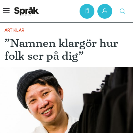
ARTIKLAR
”Namnen klargör hur
Hem
folk ser på dig”
Artiklar
Krönikor
Språkfrågor
Skrivtips
Bokrecensioner
Kviss
Podden