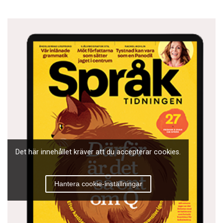
ขอบคุณครับ, ”khob khun krab” = ’tack’ – ครับ,
”krab” används som engelskans ’sir’, men refererar
till talarens och inte lyssnarens kön. En kvinna
säger i stället ขอบคุณค่ะ, ”khob khun kha” för
’tack’, där ค่ะ, ”kha” syftar på talarens kön.
กระเชอก้นรั่ว, ”krachoe kon rua” = ’en bambukorg
med läckande botten’ – betecknar en slösaktig
person.
Det här innehållet kräver att du accepterar cookies.
Hantera cookie-inställningar