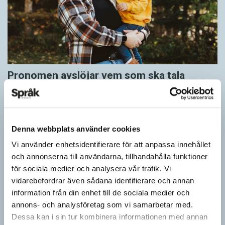
Pronomen avslöjar vem som ska tala
ARTIKLAR
Vid två års ålder har barn begränsad förståelse för
meningsstruktur. Ändå har tvååringar lärt sig grunderna
i turtagning i samtal. Förmågan utvecklas ytterligare i takt med…
Denna webbplats använder cookies
Vi använder enhetsidentifierare för att anpassa innehållet
och annonserna till användarna, tillhandahålla funktioner
för sociala medier och analysera vår trafik. Vi
vidarebefordrar även sådana identifierare och annan
information från din enhet till de sociala medier och
annons- och analysföretag som vi samarbetar med.
Dessa kan i sin tur kombinera informationen med annan