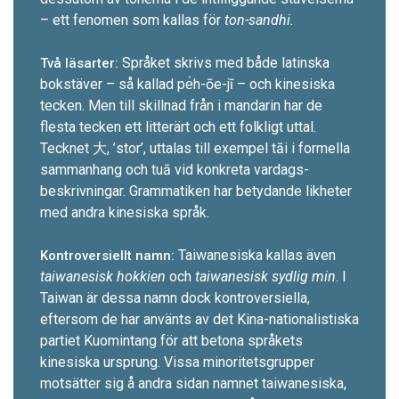
– ett fenomen som kallas för
ton-sandhi.
Språket skrivs med både latinska
Två läsarter:
bokstäver – så ­kallad pe̍h-ōe-jī – och kinesiska
tecken. Men till skillnad från i mandarin har de
flesta tecken ett litterärt och ett folkligt uttal.
Tecknet 大, ’stor’, uttalas till exempel tāi i formella
sammanhang och tuā vid konkreta vardags­
beskrivningar. Grammatiken har betydande likheter
med andra kinesiska språk.
Taiwanesiska kallas även
Kontroversiellt namn:
taiwanesisk hokkien
och
taiwanesisk sydlig min
. I
Taiwan är dessa namn dock kontrover­siella,
eftersom de har använts av det Kina-nationalistiska
partiet Kuomintang för att betona språkets
kinesiska ursprung. Vissa minoritets­grupper
motsätter sig å andra sidan namnet taiwanesiska,