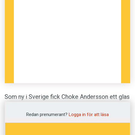
’värde’, ’handla’ eller ’ben’, beroende på om det
uttalas med medelhög, låg, ­fallande, hög eller
stigande ton. Varje stavelse är uppbyggd av
huvudkonsonant + vokalljud + eventuell slut­
konsonant, med strikta regler för vilka ljud som får
kombineras.
Dialekter:
Språket delas in i central-, syd-, nord- och
nordöstthai. Central­thai är riksspråk och talas i
området omkring Bangkok. Nordöstthai är i stort
sett identiskt med Laos huvudspråk lao.
Som ny i Sverige fick Choke Andersson ett glas
Grammatik:
öl kastat över sig efter att han hade sagt till en
Ordböjning saknas, varför den exakta betydelsen
kompis att denne blivit tjock.
Redan prenumerant?
Logga in för att läsa
ofta får avläsas av ordföljden och sammanhanget.
Den vanliga ordföljden är subjekt-verb-­objekt.
Meningen ฉันฟังไม่เข้าใจ, ”chan fang mai khao
– Jag förstod ingenting. På thai betyder en