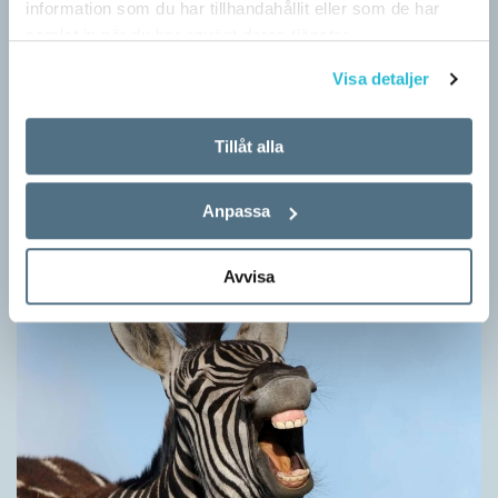
information som du har tillhandahållit eller som de har
samlat in när du har använt deras tjänster.
Visa detaljer
Hundfiskare vill få någon på kroken
Tillåt alla
ARTIKLAR
Fråga: Jag har hört om catfishing, men nu har jag sett
dogfishing användas om folks profiler på dejtningappar också.
Anpassa
Vad betyder det? Jona Svar: Både…
Avvisa