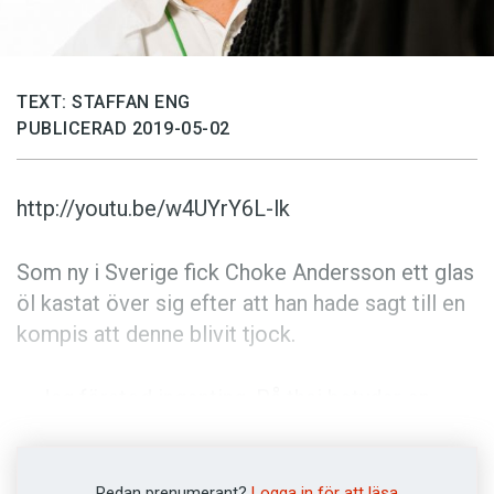
Anmäl till språkpolisen
Föreslå nyord
Annonsera
TEXT: STAFFAN ENG
PUBLICERAD 2019-05-02
Prenumerera
Läs Språktidningen digitalt
http://youtu.be/w4UYrY6L-lk
Press
Som ny i Sverige fick Choke Andersson ett glas
öl kastat över sig efter att han hade sagt till en
kompis att denne blivit tjock.
– Jag förstod ingenting. På thai betyder en
sådan uppriktighet att du har en nära relation till
den du talar med, säger han.
Redan prenumerant?
Logga in för att läsa