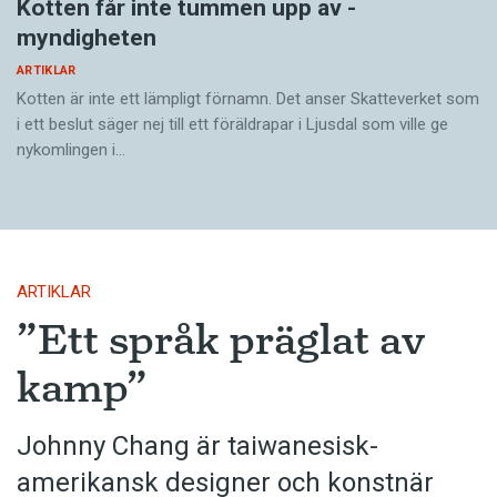
Kotten får inte tummen upp av ­
myndigheten
ARTIKLAR
Kotten är inte ett lämpligt förnamn. Det anser Skatte­verket som
i ett beslut säger nej till ett föräldra­par i Ljusdal som ville ge
nykomlingen i…
ARTIKLAR
”Ett språk präglat av
kamp”
Johnny Chang är taiwanesisk-
amerikansk designer och konstnär