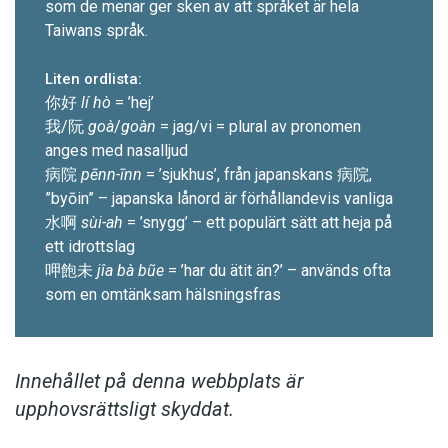
som de menar ger sken av att språket är hela
Taiwans språk.
Liten ordlista:
你好
lí hò
= ’hej’
我/阮
goà
/
goàn
= jag/vi = ­plural av pronomen
anges med nasalljud
病院
pēnn-īnn
= ’sjukhus’, från japanskans 病院,
”byōin” – japanska lånord är för­hållandevis vanliga
水啊
sùi-ah
= ’snygg’ – ett populärt sätt att heja på
ett idrottslag
呷飽未
jîa bà bũe
= ’har du ätit än?’ – används ofta
som en omtänksam hälsningsfras
Innehållet på denna webbplats är
upphovsrättsligt skyddat.