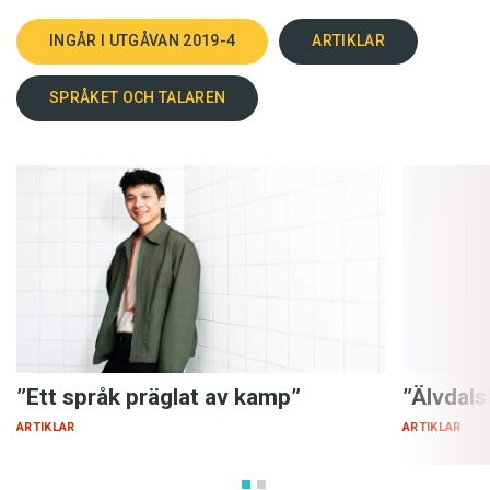
ofta får avläsas av ordföljden och sammanhanget.
Den vanliga ordföljden är subjekt-verb-­objekt.
INGÅR I UTGÅVAN 2019-4
ARTIKLAR
Meningen ฉันฟังไม่เข้าใจ, ”chan fang mai khao
chai”, ’jag förstod inte vad som sades’ betyder till
SPRÅKET OCH TALAREN
exempel orda­grant ’jag lyssna inte förstå’.
Liten ordlista
สวัสดี, ”sa wat dee” = ’hej’.
ครู, ”khru” = ’lärare’, från sanskrits गुरु, ’guru’ –
många lånord kommer från de klassiska indiska
språken.
ราสเบอร์รี่, ”raat ber ree” = ’hallon’, av engelskans
raspberry
.
”Ett språk präglat av kamp”
”Älvdalsk
กะลา, ”kala” = ’värdelös’ – betyder bokstavligen ’
ARTIKLAR
ARTIKLAR
kokosnötsskal’.