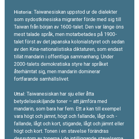
Taiwanesiskan uppstod ur de dialekter
Historia:
som sydost­kinesiska migranter förde med sig till
Taiwan från början av 1600-t­alet. Den var länge öns
mest talade språk, men motarbetades på 1900-
talet först av det japanska kolonialstyret och sedan
av den Kina-nationalistiska diktaturen, som endast
tillät mandarin i offentliga sammanhang. Under
2000-talets demokratiska styre har språket
återhämtat sig, men mandarin dominerar
fortfarande samhällslivet.
Taiwanesiskan har sju eller åtta
Uttal:
betydelseskiljande toner – att jämföra med
mandarin, som bara har fem. Ett
a
kan till exempel
vara högt och jämnt, högt och fallande, lågt och ­
fallande, lågt och kort, stigande, lågt och jämnt ­eller
högt och kort. Tonen i en stavelse förändras
dessutom av tonerna i de intilliggande stavelserna