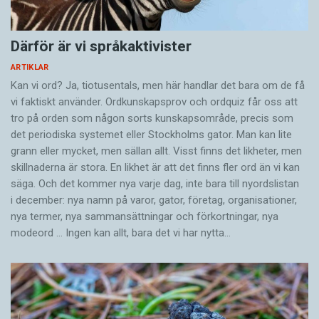
till ett aspirerat
h
efter en konsonant, till exempel
”k-h-att” för
katt
.
Därför är vi språkaktivister
Glid mjukt in i orden, till exempel ”sssol”
ARTIKLAR
Lägg in pauser mellan ord och fraser.
Kan vi ord? Ja, tiotusentals, men här handlar det bara om de få
Lägg in medvetna repetitioner för att ta kontrollen
vi faktiskt använder. Ordkunskapsprov och ordquiz får oss att
över talet, så kallad
frivillig stamning
.
tro på orden som någon sorts kunskapsområde, precis som
det periodiska systemet eller Stockholms gator. Man kan lite
Inre strategier:
grann eller mycket, men sällan allt. Visst finns det likheter, men
Acceptera stamningen.
skillnaderna är stora. En likhet är att det finns fler ord än vi kan
Stärk självkänslan och ha tillit till dig själv och din
säga. Och det kommer nya varje dag, inte bara till nyordslistan
kommunikation.
i december: nya namn på varor, gator, företag, organisationer,
nya termer, nya samman­sättningar och förkortningar, nya
Låt inte stamningen styra vad du väljer att göra och
modeord … Ingen kan allt, bara det vi har nytta…
inte göra i ditt liv.
Exponera dig för det som är jobbigt snarare än att
undvika det.
Var öppen med din stamning och berätta för
omgivningen hur du vill bli bemött.