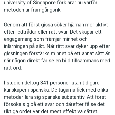
university of Singa­pore förklarar nu varför
metoden är framgångsrik.
Det här kan ske åtminstone vid stämbanden,
tungan, eller läpparna. En utmaning i
Genom att först gissa ­söker hjärnan mer aktivt ­
forskningen är att få information från flera olika
efter ledtrådar eller rätt svar. Det skapar ett
ställen i talapparaten samtidigt, utan att talet
engagemang som främjar minnet och
störs för mycket.
inlärningen på sikt. När rätt svar dyker upp efter
gissningen förstärks minnet på ett annat sätt än
Det är vanligen den vänstra hjärnhalvan som
när någon direkt får se en bild tillsammans med
styr talet. Där finns de motoriska områden som
rätt ord.
planerar och förbereder de signaler som ska
skickas till musklerna. Som ser till att rätt
I studien deltog 341 personer utan tidigare
Vid stamning ”fastnar” en muskelrörelse i talet
muskel startar vid rätt tidpunkt.
kunskaper i spanska. Deltagarna fick med olika
och blir utdragen och för stark, enligt Per Alm,
metoder lära sig spanska substantiv. Att först
som forskar om stamning. Foto: Pernilla
– Annan forskning har visat att personer som
försöka sig på ett svar och därefter få se det
Sjöholm
stammar ofta har en nedsättning just i
riktiga ordet var det mest effektiva sättet.
talförberedelserna i vänster hjärnhalva. Att man