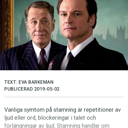
Anmäl till språkpolisen
Föreslå nyord
Annonsera
Prenumerera
Läs Språktidningen digitalt
Press
TEXT: EVA BARKEMAN
PUBLICERAD 2019-05-02
Vanliga symtom på stamning är repetitioner av
ljud eller ord, blockeringar i talet och
förlängningar av ljud. Stamning handlar om