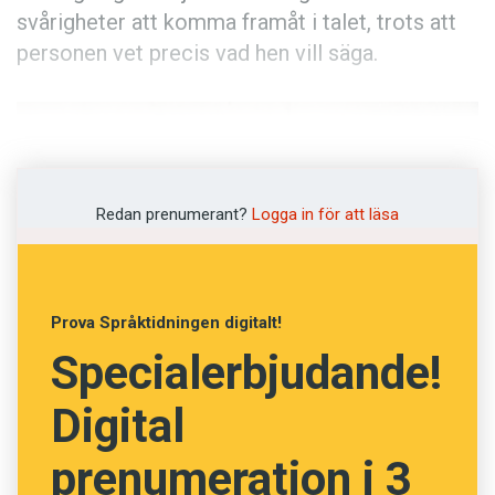
svårigheter att komma framåt i talet, trots att
personen vet precis vad hen vill säga.
Redan prenumerant?
Logga in för att läsa
Prova Språktidningen digitalt!
Specialerbjudande!
Digital
Andreas Knutsson har i dag accepterat sin
prenumeration i 3
stamning, men att hantera den är ett ständigt