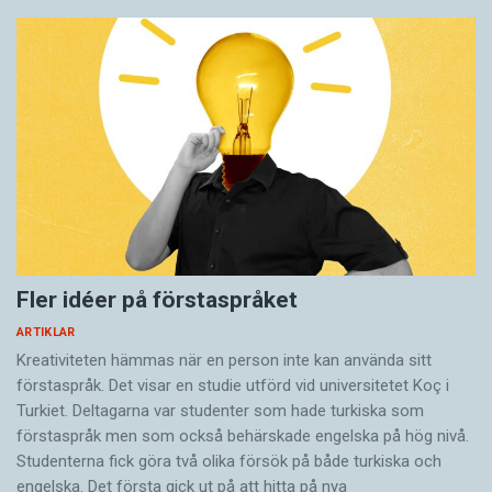
Carl Bildt, politiker
Claudius, romersk kejsare
Jonas Gardell, artist
Georg VI, kung av Storbritannien (se filmen The
king’s speech!)
Sophie Gustavsson, golfspelare
Nicole Kidman, skådespelare
Marilyn Monroe, skådespelare
Fler idéer på förstaspråket
Nasse, tecknad figur
ARTIKLAR
Isaac Newton, fysiker
Kreativiteten hämmas när en person inte kan använda sitt
Thomas ”Orup” Eriksson, artist
förstaspråk. Det visar en studie utförd vid universitetet Koç i
Bosse Parnevik, artist
Turkiet. Deltagarna var studenter som hade turkiska som
förstaspråk men som också behärskade engelska på hög nivå.
Julia Roberts, skådespelare
Studenterna fick göra två olika försök på både turkiska och
Theodore Roosevelt, politiker
engelska. Det första gick ut på att hitta på nya