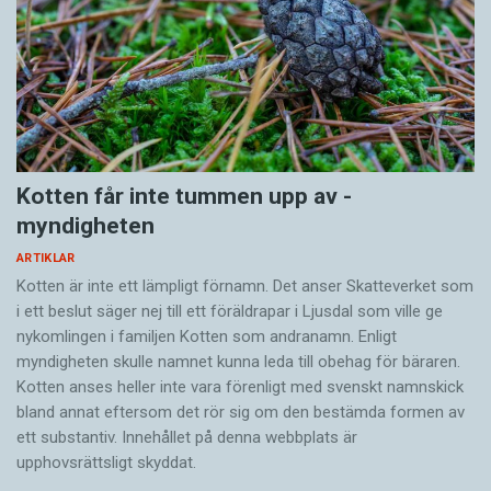
När du möter någon som stammar:
Var som vanligt.
Ge varandra tid att prata.
Försök hålla en naturlig ögonkontakt.
När personen stammar, låt personen tala färdigt,
Kotten får inte tummen upp av ­
utan att fylla i ord och meningar.
myndigheten
Undvik att ge råd som ”ta det lugnt” eller ”ta ett
djupt andetag”. Även om det kan vara välment är
ARTIKLAR
sådana råd sällan till hjälp.
Kotten är inte ett lämpligt förnamn. Det anser Skatte­verket som
i ett beslut säger nej till ett föräldra­par i Ljusdal som ville ge
Lyssna på vad personen säger och inte på hur han
nykomlingen i familjen Kotten som andranamn. Enligt
eller hon säger det.
myndigheten skulle namnet kunna leda till obehag för bäraren.
Visa att du har tid att lyssna.
Kotten anses heller inte vara förenligt med svenskt namnskick
bland annat eftersom det rör sig om den bestämda formen av
Källa: Stamningsförbundet,
www.stamning.se
ett substantiv. Innehållet på denna webbplats är
upphovsrättsligt skyddat.
Kända personer som har stammat eller stammar