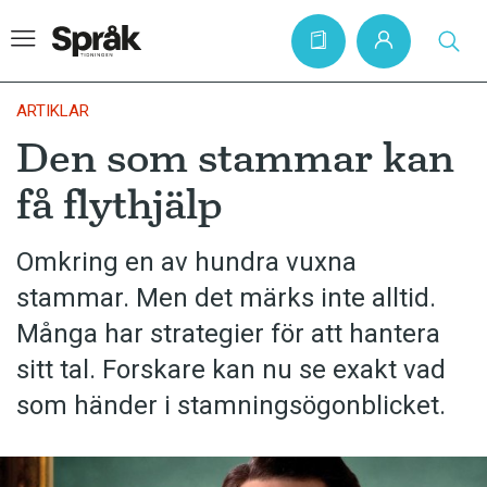
ARTIKLAR
Den som stammar kan
Hem
få flythjälp
Artiklar
Krönikor
Omkring en av hundra vuxna
stammar. Men det märks inte alltid.
Språkfrågor
Många har strategier för att hantera
Skrivtips
sitt tal. Forskare kan nu se exakt vad
Bokrecensioner
som händer i stamningsögonblicket.
Kviss
Podden