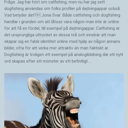
Fråga: Jag har hört om catfishing, men nu har jag sett
grund av stress. Som i dag. Då är det även,
dogfishing användas om folks profiler på dejtningappar också.
även, svårt med …
eeeee
-vokalljud.
Vad betyder det? Jona Svar: Både catfishing och dogfishing
handlar i grunden om att låtsas vara någon man inte är online
för att få en fördel, till exempel på dejtningappar. Catfishing är
det ursprungliga uttrycket av dessa två och innebär att man
Flyttekniska fakta
skapar sig en falsk identitet online med hjälp av någon annans
Några strategier
bilder, ofta för att verka mer attraktiv än man faktiskt är.
Dogfishing är troligen ett exempel på analogibildning där ett nytt
Logopeden Lisa Bengtsson skiljer på ”yttre” och
ord skapas efter ett mönster av ett befintligt.…
”inre” hanteringsstrategier.
Yttre strategier:
Träna på flytskapande taltekniker:
Sakta ner taltempot.
Andas lugnt.
Sänk röstläget.
Hitta mjuka sätt att uttala språkljud, som att lägga