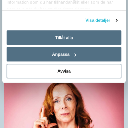
information som du har tillhandahållit eller som de har
samlat in när du har använt deras tjänster.
Visa detaljer
Mesen är ingen fegis
Tillåt alla
KRÖNIKOR
Sveriges vanligaste vinterfågel är en mes. Alltså ingen fegis
Anpassa
precis och inte heller någon oxe, trots namnet. Att den kallas
för talgoxe beror på att…
Avvisa