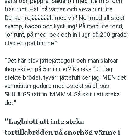
salta och peppra. Såklart! I med lite mjöl och
fräs runt. Häll på vatten och veva runt lite.
Dunka i rejäääääält med vin! Ner med all stekt
svamp, bacon och kyckling! På med lite fond,
rör runt, på med lock och in i ugn på 200 grader
i typ en god timme.”
”Det här blev jättejättegott och man slafsar
ihop skiten på 5 minuter? Kanske 10. Jag
stekte brödet, tyvärr jättefult ser jag. MEN det
var nästan godare med ostekt så all sås
SUUUUGS rätt in. MMMM. Så skit i att steka
det.”
”Lagbrott att inte steka
tortillabröden på snorhög värme i