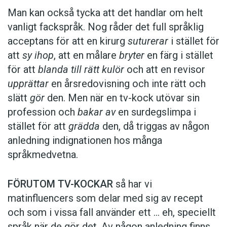
Man kan också tycka att det handlar om helt
vanligt fackspråk. Nog råder det full språklig
acceptans för att en kirurg
suturerar
i stället för
att
sy ihop
, att en målare
bryter
en färg i stället
för att
blanda till rätt kulör
och att en revisor
upprättar
en årsredovisning och inte rätt och
slätt
gör
den. Men när en tv-kock utövar sin
profession och
bakar av
en surdegslimpa i
stället för att
grädda
den, då triggas av någon
anledning indignationen hos många
språkmedvetna.
FÖRUTOM TV-KOCKAR
så har vi
matinfluencers som delar med sig av recept
och som i vissa fall ­använder ett … eh, speciellt
språk när de gör det. Av någon anledning finns