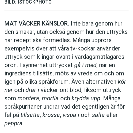
BILD: ISTOCKPHOTO
MAT VÄCKER KÄNSLOR.
Inte bara genom hur
den smakar, utan också genom hur den uttrycks
när recept ska förmedlas. Många upprörs
exempelvis över att våra tv-kockar använder
uttryck som klingar ovant i vardagsmatlagares
öron. I synnerhet uttrycket
gå i med
, när en
ingrediens tillsätts, möts av vrede om och om
igen på olika språkforum. Även alternativen
kör
ner
och
drar i
väcker ont blod, liksom uttryck
som
montera
,
mortla
och
krydda upp
. Många
språkpuritaner undrar vad det egentligen är för
fel på
tillsätta
,
krossa
,
vispa i
och
salta
eller
peppra
.