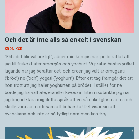
Och det är inte alls så enkelt i svenskan
KRÖNIKOR
”Ehh, det blir väl äckligt”, säger min kompis när jag berättat att
jag till frukost äter smörgås och yoghurt. Vi pratar bantuspråket
luganda när jag berättar det, och orden jag valt är omugaati
(’bröd’) ne (’och’) yogati (’yoghurt’). Efter ett tag framgår det att
hon trott att jag häller yoghurten på brödet. I stället för ne
borde jag ha valt ate, era eller kwossa. Inte misstänkte jag när
jag började lära mig detta språk att en så enkel glosa som ’och’
skulle vara så mödosam att behärska! Det visar sig att
svenskans och inte är så tydligt som man kan tro;…