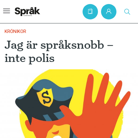
KRÖNIKOR
Jag är språksnobb –
Hem
inte polis
Artiklar
Krönikor
Språkfrågor
Skrivtips
Bokrecensioner
Kviss
Podden