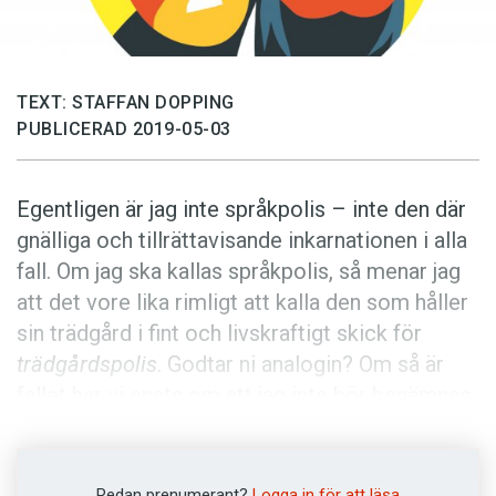
Anmäl till språkpolisen
Föreslå nyord
Annonsera
TEXT: STAFFAN DOPPING
PUBLICERAD 2019-05-03
Prenumerera
Läs Språktidningen digitalt
Egentligen är jag inte språkpolis – inte den där
Press
gnälliga och tillrättavisande inkarnationen i alla
fall. Om jag ska kallas språkpolis, så menar jag
att det vore lika rimligt att kalla den som håller
sin trädgård i fint och livskraftigt skick för
trädgårdspolis
. Godtar ni analogin? Om så är
fallet har vi enats om att jag inte bör benämnas
språkpolis.
Däremot är jag
språksnobb
. Jag har en fäbless
Redan prenumerant?
Logga in för att läsa