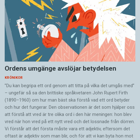
Ordens umgänge avslöjar betydelsen
KRÖNIKOR
”Du kan begripa ett ord genom att titta på vilka det umgås med”
– ungefär så sa den brittiske språkvetaren John Rupert Firth
(1890–1960) om hur man bäst ska förstå vad ett ord betyder
och hur det fungerar. Den ­observationen är det som hjälper oss
att förstå att vred är tre olika ord i den här meningen: hon blev
vred när hon vred på ett nytt vred och det lossnade från dörren.
Vi förstår att det första måste vara ett adjektiv, eftersom det
oftast är adjektiv som man blir, och för att vi kan byta hon mot