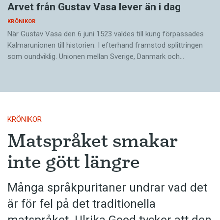
Arvet från Gustav Vasa lever än i dag
KRÖNIKOR
När Gustav Vasa den 6 juni 1523 ­valdes till kung förpassades
Kalmar­unionen till historien. I efterhand framstod splittringen
som ound­viklig. ­Unionen ­mellan Sverige, Danmark och…
KRÖNIKOR
Matspråket smakar
inte gött längre
Många språkpuritaner undrar vad det
är för fel på det traditionella
matspråket. Ulrika Good tycker att den