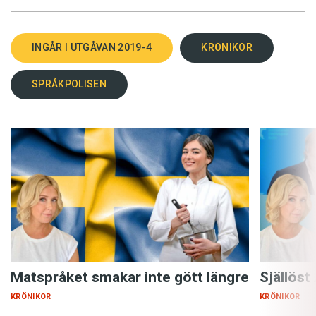
INGÅR I UTGÅVAN 2019-4
KRÖNIKOR
SPRÅKPOLISEN
Matspråket smakar inte gött längre
Själlöst
KRÖNIKOR
KRÖNIKOR