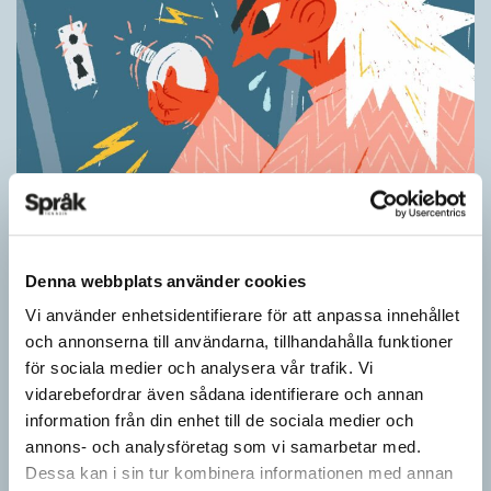
Ordens umgänge avslöjar betydelsen
KRÖNIKOR
”Du kan begripa ett ord genom att titta på vilka det umgås med”
Denna webbplats använder cookies
– ungefär så sa den brittiske språkvetaren John Rupert Firth
(1890–1960) om…
Vi använder enhetsidentifierare för att anpassa innehållet
och annonserna till användarna, tillhandahålla funktioner
för sociala medier och analysera vår trafik. Vi
vidarebefordrar även sådana identifierare och annan
information från din enhet till de sociala medier och
annons- och analysföretag som vi samarbetar med.
Dessa kan i sin tur kombinera informationen med annan