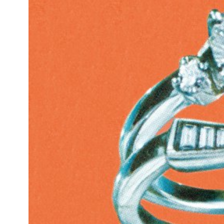
Kviss
Podden
Anmäl till 
Föreslå nyo
Annonsera
Prenumerer
Läs Språkti
Press