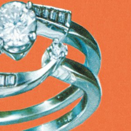
språkpolisen
rd
a
dningen digitalt