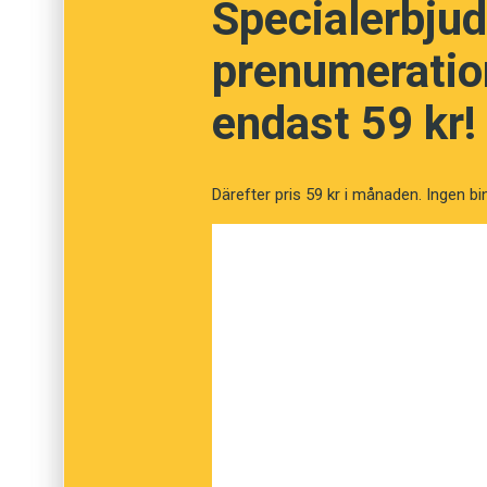
Specialerbjud
polis rätt att beslagta värdesaker och konta
ett värde av 10 000 danska kronor. Även i Sver
prenumeration
endast 59 kr!
Därefter pris 59 kr i månaden. Ingen bi