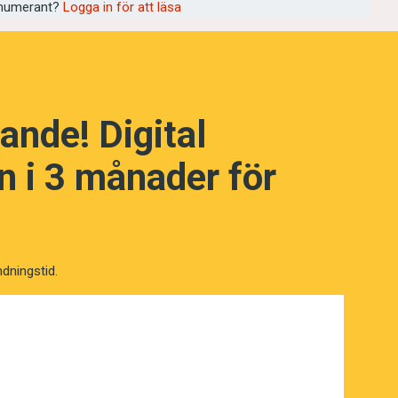
nter från asylsökande om de överstiger
numerant?
Logga in för att läsa
ige har kritiken varit hård.”
ande! Digital
 i 3 månader för
ndningstid.