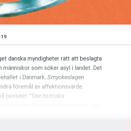
-19
nget danska myndigheter rätt att beslagta
 människor som söker asyl i landet. Det
pehället i Danmark.
Smyckeslagen
 andra föremål av affektionsvärde.
 beslutet: ”Den brittiska
 nyligen den danske statsministern Lars
ar att associera honom med Adolf
å kallade smyckeslagen, som ger dansk