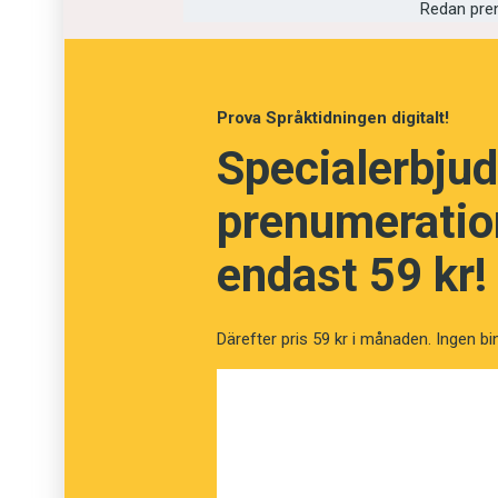
polis rätt att beslagta värdesaker och konta
Redan pre
ett värde av 10 000 danska kronor. Även i Sver
Prova Språktidningen digitalt!
Specialerbjud
prenumeration
endast 59 kr!
Därefter pris 59 kr i månaden. Ingen bi