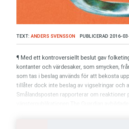
TEXT:
ANDERS SVENSSON
PUBLICERAD 2016-03
¶ Med ett kontroversiellt beslut gav folketi
kontanter och värdesaker, som smycken, från
som tas i beslag används för att bekosta up
tillåter dock inte beslag av vigselringar och
Smålandsposten rapporterar om reaktioner på
vänsterpublikationen The Guardian avbildade
Løkke Rasmussen iförd armbindel. Tanken v
Hitler. Anledningen var införandet av den s