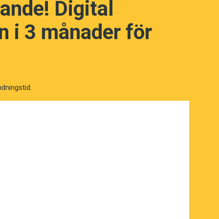
ande! Digital
nter från asylsökande om de överstiger
ige har kritiken varit hård.”
 i 3 månader för
ndningstid.