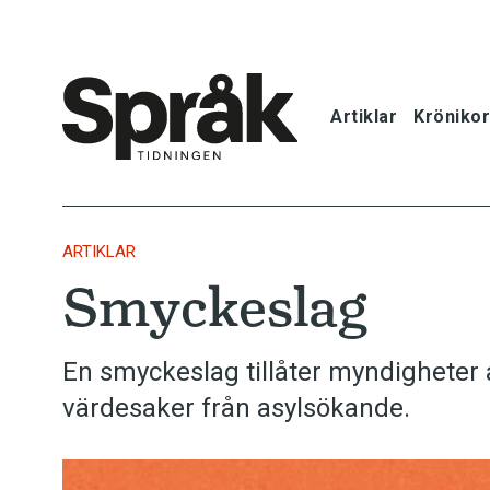
Artiklar
Krönikor
Hem
Artiklar
ARTIKLAR
Smyckeslag
Krönikor
Språkfrågor
En smyckeslag tillåter myndigheter 
värdesaker från asylsökande.
Skrivtips
Bokrecensi