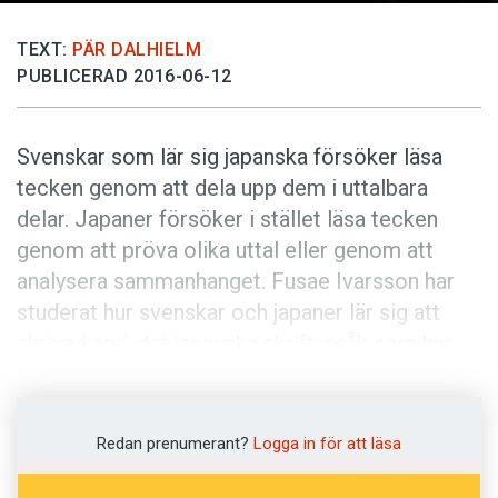
Anmäl till språkpolisen
Föreslå nyord
TEXT:
PÄR DALHIELM
PUBLICERAD 2016-06-12
Annonsera
Prenumerera
Svenskar som lär sig japanska försöker läsa
Läs Språktidningen digitalt
tecken genom att dela upp dem i uttalbara
Press
delar. Japaner försöker i stället läsa tecken
genom att pröva olika uttal eller genom att
analysera sammanhanget. Fusae Ivarsson har
studerat hur svenskar och japaner lär sig att
skriva
kanji
, det japanska skriftspråk som har
lånat tecken från kinesiskan. Hon har jämfört
dels svenska universitetsstudenter på
nybörjarnivå med japanska elever i årskurs två
Redan prenumerant?
Logga in för att läsa
(där bägge grupperna behärskar ungefär 240