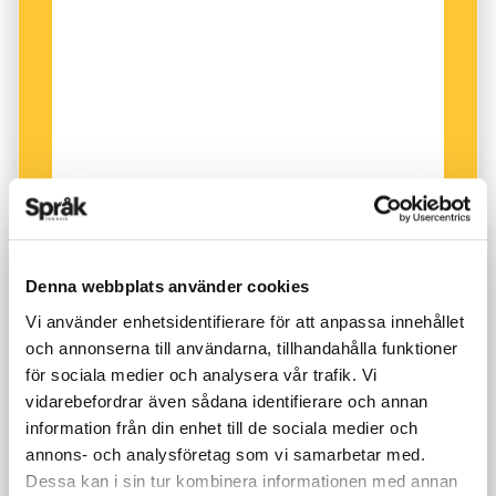
Svenskar försöker i stället ofta dela upp
tecknet, med förhoppningen att hitta en del
som de kan uttala.
Fusae Ivarsson
anser inte att svenskar måste
lära sig att förstå tecken på samma sätt som
japaner gör. I stället tror hon att inlärningen
skulle bli effektivare om svenskar blir
medvetna om de olika metoderna.
Denna webbplats använder cookies
Vi använder enhetsidentifierare för att anpassa innehållet
och annonserna till användarna, tillhandahålla funktioner
för sociala medier och analysera vår trafik. Vi
vidarebefordrar även sådana identifierare och annan
information från din enhet till de sociala medier och
annons- och analysföretag som vi samarbetar med.
Dessa kan i sin tur kombinera informationen med annan