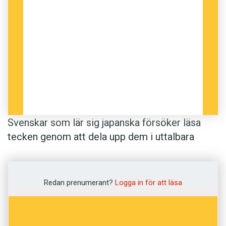
Svenskar som lär sig japanska försöker läsa
tecken genom att dela upp dem i uttalbara
delar. Japaner försöker i stället läsa tecken
genom att pröva olika uttal eller genom att
analysera sammanhanget. Fusae Ivarsson har
Redan prenumerant?
Logga in för att läsa
studerat hur svenskar och japaner lär sig att
skriva
kanji
, det japanska skriftspråk som har
lånat tecken från kinesiskan. Hon har jämfört