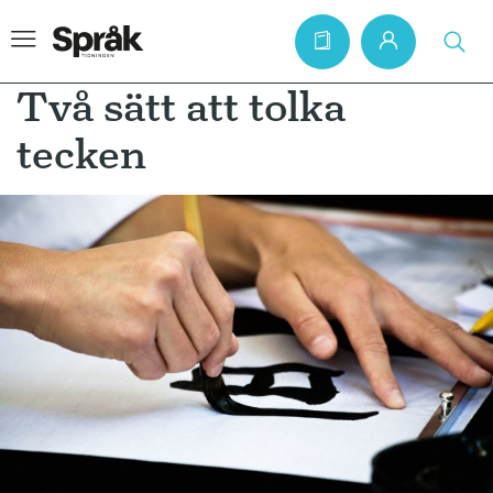
Två sätt att tolka
tecken
Hem
Artiklar
Krönikor
Språkfrågor
Skrivtips
Bokrecensioner
Kviss
Podden