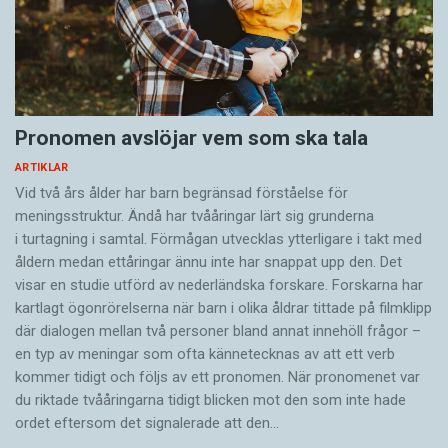
Pronomen avslöjar vem som ska tala
ARTIKLAR
Vid två års ålder har barn begränsad förståelse för
meningsstruktur. Ändå har tvååringar lärt sig grunderna
i turtagning i samtal. Förmågan utvecklas ytterligare i takt med
åldern medan ettåringar ännu inte har snappat upp den. Det
visar en studie utförd av nederländska forskare. Forskarna har
kartlagt ögonrörelserna när barn i olika åldrar tittade på filmklipp
där dialogen mellan två personer bland annat innehöll frågor –
en typ av meningar som ofta kännetecknas av att ett verb
kommer tidigt och följs av ett pronomen. När pronomenet var
du riktade tvååringarna tidigt blicken mot den som inte hade
ordet eftersom det ­signalerade att den…