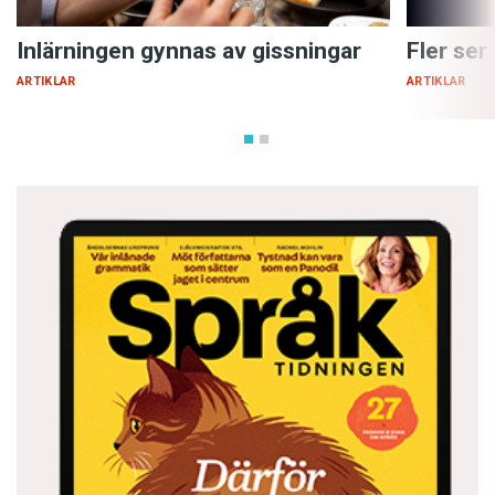
Inlärningen gynnas av gissningar
Fler ser
ARTIKLAR
ARTIKLAR