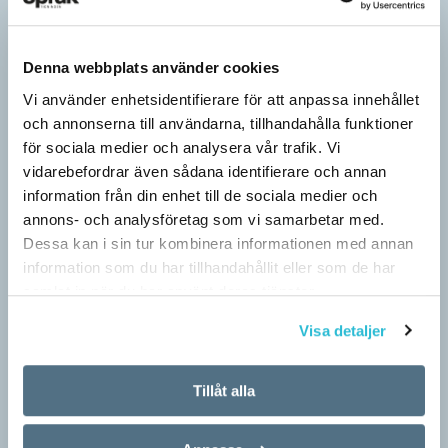
Denna webbplats använder cookies
Vi använder enhetsidentifierare för att anpassa innehållet
och annonserna till användarna, tillhandahålla funktioner
för sociala medier och analysera vår trafik. Vi
vidarebefordrar även sådana identifierare och annan
information från din enhet till de sociala medier och
annons- och analysföretag som vi samarbetar med.
Hundfiskare vill få någon på kroken
Dessa kan i sin tur kombinera informationen med annan
ARTIKLAR
information som du har tillhandahållit eller som de har
Fråga: Jag har hört om catfishing, men nu har jag sett
samlat in när du har använt deras tjänster.
dogfishing användas om folks profiler på dejtningappar också.
Visa detaljer
Vad betyder det? Jona Svar: Både…
Tillåt alla