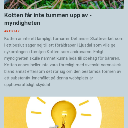
Kotten får inte tummen upp av ­
myndigheten
ARTIKLAR
Kotten är inte ett lämpligt förnamn. Det anser Skatte­verket som
i ett beslut säger nej till ett föräldra­par i Ljusdal som ville ge
nykomlingen i familjen Kotten som andranamn. Enligt
myndigheten skulle namnet kunna leda till obehag för bäraren.
Kotten anses heller inte vara förenligt med svenskt namnskick
bland annat eftersom det rör sig om den bestämda formen av
ett substantiv. Innehållet på denna webbplats är
upphovsrättsligt skyddat.