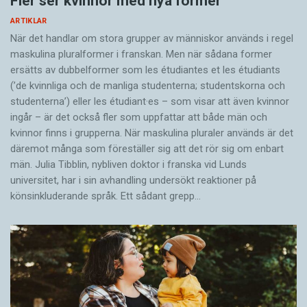
Fler ser kvinnor med nya former
ARTIKLAR
När det handlar om stora grupper av människor används i regel
maskulina pluralformer i franskan. Men när sådana ­former
ersätts av dubbel­former som les étudiantes et les étudiants
(’de kvinnliga och de manliga studenterna; studentskorna och
studenterna’) eller les étudiant·es – som visar att även kvinnor
ingår – är det också fler som uppfattar att både män och
kvinnor finns i grupperna. När maskulina pluraler används är det
där­emot många som föreställer sig att det rör sig om enbart
män. Julia Tibblin, nybliven doktor i franska vid Lunds
universitet, har i sin avhandling undersökt reaktioner på
könsinkluderande språk. Ett sådant grepp…