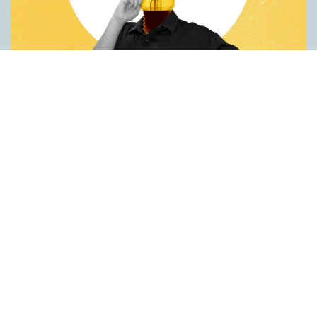
Fler idéer på förstaspråket
ARTIKLAR
Kreativiteten hämmas när en person inte kan använda sitt
förstaspråk. Det visar en studie utförd vid universitetet Koç i
Turkiet. Deltagarna var studenter som hade turkiska som
förstaspråk men som också behärskade engelska på hög nivå.
Studenterna fick göra två olika försök på både turkiska och
engelska. Det första gick ut på att hitta på nya
användningsområden för vardagsföremål. Det andra handlade
om att finna ett gemensamt ord för tre ord som inte tycktes ha
något samband. Resultaten var genomgående bättre när
testpersonerna använde turkiska. Idéerna var både fler och mer
originella. Förklaringen är enligt forskarna att det är lättare att…