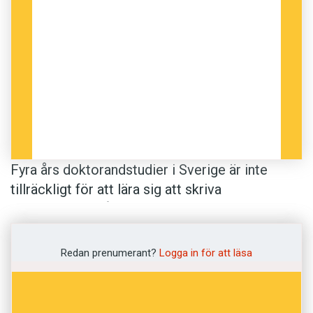
Fyra års doktorandstudier i Sverige är inte
tillräckligt för att lära sig att skriva
vetenskapligt på engelska. Men genom
granskningshjälp av kolleger kan doktoranderna
vässa språket. Det fastslår språkvetaren Karyn
Redan prenumerant?
Logga in för att läsa
Sandström vid Umeå universitet.
I tio år har hon undervisat svenska forskare i att