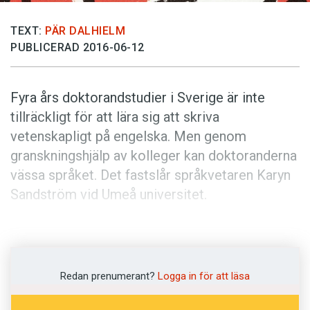
Anmäl till språkpolisen
Föreslå nyord
TEXT:
PÄR DALHIELM
PUBLICERAD 2016-06-12
Annonsera
Prenumerera
Fyra års doktorandstudier i Sverige är inte
Läs Språktidningen digitalt
tillräckligt för att lära sig att skriva
Press
vetenskapligt på engelska. Men genom
granskningshjälp av kolleger kan doktoranderna
vässa språket. Det fastslår språkvetaren Karyn
Sandström vid Umeå universitet.
I tio år har hon undervisat svenska forskare i att
skriva vetenskapliga texter på engelska, och att
diskutera texterna i grupp är effektivt i flera
Redan prenumerant?
Logga in för att läsa
steg. Karyn Sandström har testat detta i en