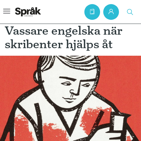
Vassare engelska när
skribenter hjälps åt
Hem
Artiklar
Krönikor
Språkfrågor
Skrivtips
Bokrecensioner
Kviss
Podden