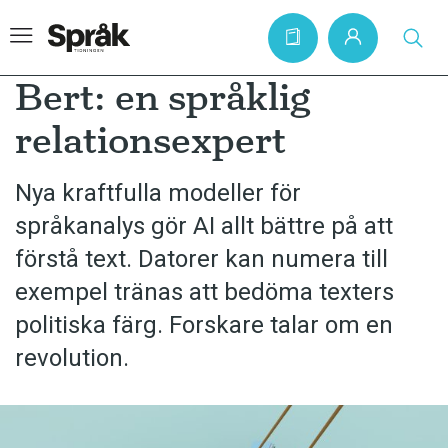
Bert: en språklig
relationsexpert
Hem
Nya kraftfulla modeller för
Artiklar
språkanalys gör AI allt bättre på att
Krönikor
förstå text. Datorer kan numera till
Språkfrågor
exempel tränas att bedöma texters
Skrivtips
politiska färg. Forskare talar om en
Bokrecensioner
revolution.
Kviss
Podden