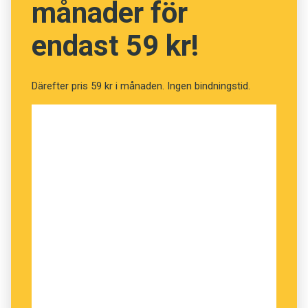
månader för
Felen berodde oftast på förväxlingar inom de
endast 59 kr!
politiska blocken. Modellen trodde ibland att en
motion från Socialdemokraterna var skriven av
Miljöpartiet eller Vänsterpartiet, medan
Därefter pris 59 kr i månaden. Ingen bindningstid.
Moderaternas motioner förväxlades med
antingen Centerpartiets, Liberalernas eller
Kristdemokraternas.
Modellen finns på nätet för den som själv vill
testa (se fotnot).
På motsvarande sätt kan en ny generation
kraftfulla språkanalysmodeller tränas till andra
uppgifter. Peltarion arbetar till exempel med en
AI-modell för sjukvården, som ska hjälpa läkare