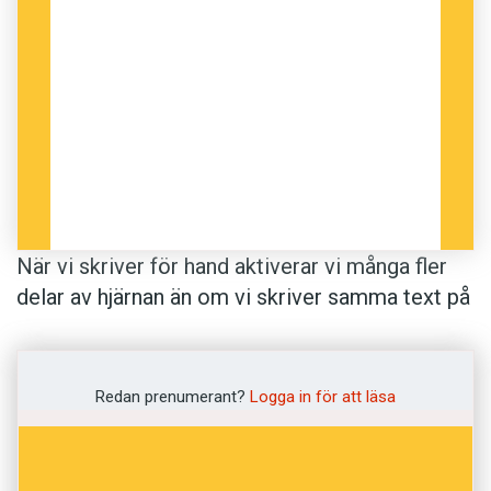
När vi skriver för hand aktiverar vi många fler
delar av hjärnan än om vi skriver samma text på
ett tangentbord. Det visar forskare som har
mätt hjärnaktiviteten hos 24 unga
försökspersoner genom att fästa drygt 250
Redan prenumerant?
Logga in för att läsa
elektroder på dem. Vi använder fler sinnen när
vi trycker pennan mot underlaget, ser de olika
bokstäverna formas och hör raspet av pennan