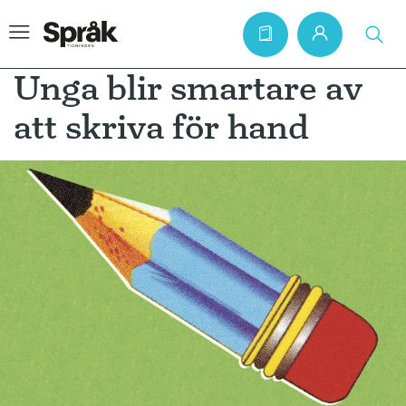
Unga blir smartare av
att skriva för hand
Hem
Artiklar
Krönikor
Språkfrågor
Skrivtips
Bokrecensioner
Kviss
Podden