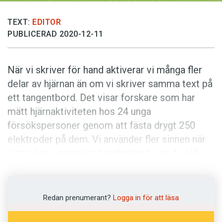
Anmäl till språkpolisen
Föreslå nyord
TEXT:
EDITOR
PUBLICERAD 2020-12-11
Annonsera
Prenumerera
När vi skriver för hand aktiverar vi många fler
Läs Språktidningen digitalt
delar av hjärnan än om vi skriver samma text på
Press
ett tangentbord. Det visar forskare som har
mätt hjärnaktiviteten hos 24 unga
försökspersoner genom att fästa drygt 250
elektroder på dem. Vi använder fler sinnen när
vi trycker pennan mot underlaget, ser de olika
bokstäverna formas och hör raspet av pennan
mot pappret än när vi trycker på en tangent.
Detta ger fler krokar att hänga upp minnet på,
Redan prenumerant?
Logga in för att läsa
menar Audrey van der Meer, som har lett