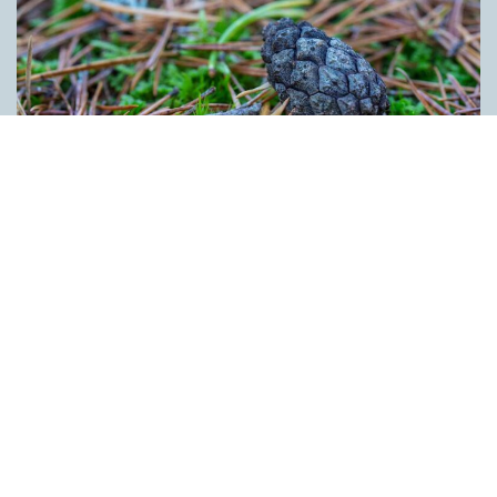
Kotten får inte tummen upp av ­
myndigheten
ARTIKLAR
Kotten är inte ett lämpligt förnamn. Det anser Skatte­verket som
i ett beslut säger nej till ett föräldra­par i Ljusdal som ville ge
nykomlingen i familjen Kotten som andranamn. Enligt
myndigheten skulle namnet kunna leda till obehag för bäraren.
Kotten anses heller inte vara förenligt med svenskt namnskick
bland annat eftersom det rör sig om den bestämda formen av
ett substantiv. Innehållet på denna webbplats är