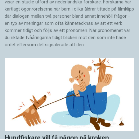
visar en studie utförd av nederländska forskare. Forskarna har
kartlagt ögonrörelserna när barn i olika åldrar tittade på filmklipp
där dialogen mellan två personer bland annat innehöll frågor –
en typ av meningar som ofta kännetecknas av att ett verb
kommer tidigt och följs av ett pronomen. När pronomenet var
du riktade tvååringarna tidigt blicken mot den som inte hade
ordet eftersom det ­signalerade att den…
Hundfiskare vill få någon på kroken