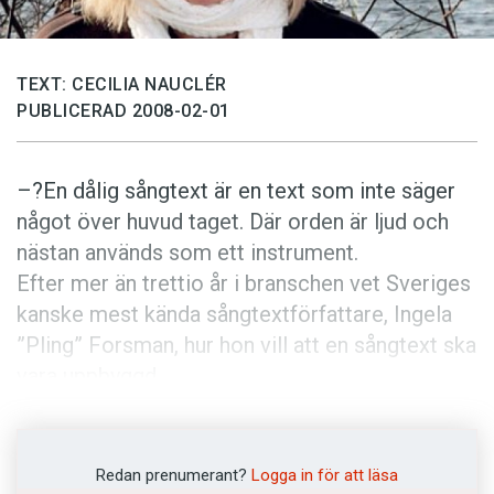
Anmäl till språkpolisen
Föreslå nyord
TEXT: CECILIA NAUCLÉR
Annonsera
PUBLICERAD 2008-02-01
Prenumerera
Läs Språktidningen digitalt
–?En dålig sångtext är en text som inte säger
Press
något över huvud taget. Där orden är ljud och
nästan används som ett instrument.
Efter mer än trettio år i branschen vet Sveriges
kanske mest kända sångtextförfattare, Ingela
”Pling” Forsman, hur hon vill att en sångtext ska
vara uppbyggd.
–?Den måste vara språkligt komplett, och
tanken med texten måste fullföljas, säger
Ingela ”Pling” Forsman. Eller bara Pling
Redan prenumerant?
Logga in för att läsa