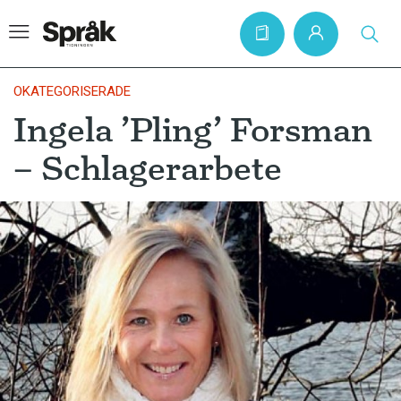
OKATEGORISERADE
Ingela ’Pling’ Forsman
Hem
– Schlagerarbete
Artiklar
Krönikor
Språkfrågor
Skrivtips
Bokrecensioner
Kviss
Podden