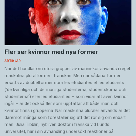
Fler ser kvinnor med nya former
ARTIKLAR
När det handlar om stora grupper av människor används i regel
maskulina pluralformer i franskan. Men när sådana ­former
ersätts av dubbel­former som les étudiantes et les étudiants
(’de kvinnliga och de manliga studenterna; studentskorna och
studenterna’) eller les étudiant·es – som visar att även kvinnor
ingår – är det också fler som uppfattar att både män och
kvinnor finns i grupperna. När maskulina pluraler används är det
där­emot många som föreställer sig att det rör sig om enbart
män. Julia Tibblin, nybliven doktor i franska vid Lunds
universitet, har i sin avhandling undersökt reaktioner på