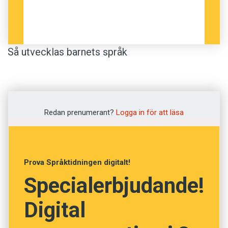
Så utvecklas barnets språk
Plus:
Metoder som botar skrivkramp
Redan prenumerant?
Logga in för att läsa
Därför kommer vi ihåg svordomar
Prova Språktidningen digitalt!
Specialerbjudande!
Digital