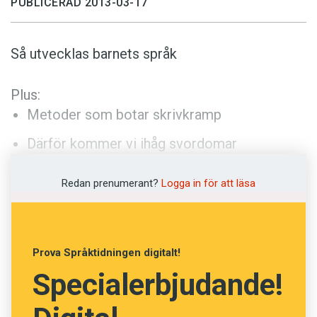
PUBLICERAD 2013-03-17
Anmäl till språkpolisen
Föreslå nyord
Så utvecklas barnets språk
Annonsera
Prenumerera
Plus:
Läs Språktidningen digitalt
Metoder som botar skrivkramp
Press
Därför kommer vi ihåg svordomar
Redan prenumerant?
Logga in för att läsa
Prova Språktidningen digitalt!
Specialerbjudande!