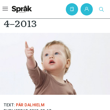
4–2013
Hem
Artiklar
Krönikor
Språkfrågor
Skrivtips
Bokrecensioner
Kviss
Podden
TEXT:
PÄR DALHIELM