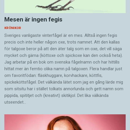
Mesen är ingen fegis
KRÖNIKOR
Sveriges vanligaste vinterfågel är en mes. Alltså ingen fegis
precis och inte heller någon oxe, trots namnet. Att den kallas
för talgoxe beror på att den äter talg som en oxe, det vill säga
mycket och gärna (köttoxe och spickoxe kan den också heta).
Jag arbetar på en bok om svenska fågelnamn och har hittills
hittat mer än femtio olika namn på talgoxen. Flera handlar just
om favoritfödan: fläskhuggare, korvhackare, köttfis,
spickeköttsfågel. Det välkända lätet som jag en gång lärde mig
som sitsitu har i stället tolkats annorlunda och gett namn som
pippida, spititjet och (kreativt) skitikjol. Det lika välkända
utseendet…