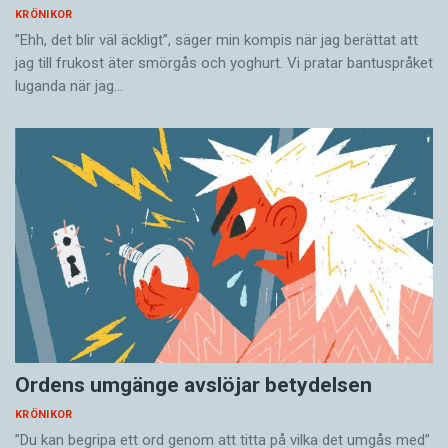
KRÖNIKOR
”Ehh, det blir väl äckligt”, säger min kompis när jag berättat att
jag till frukost äter smörgås och yoghurt. Vi pratar bantuspråket
luganda när jag…
Ordens umgänge avslöjar betydelsen
KRÖNIKOR
”Du kan begripa ett ord genom att titta på vilka det umgås med”