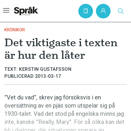
KRÖNIKOR
Det viktigaste i texten
Hem
är hur den låter
Artiklar
Krönikor
TEXT: KERSTIN GUSTAFSSON
PUBLICERAD 2013-03-17
Språkfrågor
Skrivtips
”Vet du vad”, skrev jag försöksvis i en
Bokrecensioner
översättning av en pjäs som utspelar sig på
Kviss
1930-talet.­ Vad det stod på engelska minns jag
inte, kanske ”Really, Mary”. För så olika kan det
Podden
bli i dialoger, där situationen snarare än