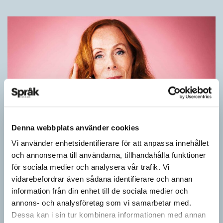
Denna webbplats använder cookies
Rör inte mitt asså!
Vi använder enhetsidentifierare för att anpassa innehållet
och annonserna till användarna, tillhandahålla funktioner
KRÖNIKOR
för sociala medier och analysera vår trafik. Vi
Vet ni vad småord är? Ja, det är små ord. Låt mig förklara vad
vidarebefordrar även sådana identifierare och annan
jag i dag menar med småord. Jag vet att jag i…
information från din enhet till de sociala medier och
annons- och analysföretag som vi samarbetar med.
Dessa kan i sin tur kombinera informationen med annan