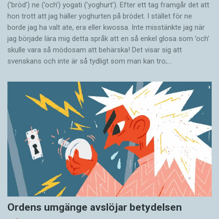
(’bröd’) ne (’och’) yogati (’yoghurt’). Efter ett tag framgår det att
hon trott att jag häller yoghurten på brödet. I stället för ne
borde jag ha valt ate, era eller kwossa. Inte misstänkte jag när
jag började lära mig detta språk att en så enkel glosa som ’och’
skulle vara så mödosam att behärska! Det visar sig att
svenskans och inte är så tydligt som man kan tro;…
Ordens umgänge avslöjar betydelsen