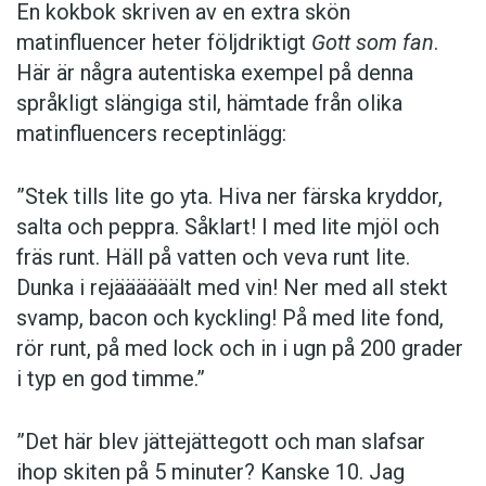
En kokbok ­skriven av en extra skön
matinfluencer heter följd­riktigt
Gott som fan
.
Här är några autentiska ­exempel på denna
språkligt slängiga stil, ­hämtade från olika
matinfluencers receptinlägg:
”Stek tills lite go yta. Hiva ner färska kryddor,
salta och peppra. Såklart! I med lite mjöl och
fräs runt. Häll på vatten och veva runt lite.
Dunka i rejäääääält med vin! Ner med all stekt
svamp, bacon och kyckling! På med lite fond,
rör runt, på med lock och in i ugn på 200 grader
i typ en god timme.”
”Det här blev jättejättegott och man slafsar
ihop skiten på 5 minuter? Kanske 10. Jag