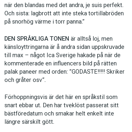
när den blandas med det andra, je suis perfekt.
Och sista: lagbrott att inte steka tortillabröden
på snorhög värme i torr panna.”
DEN SPRÅKLIGA TONEN
är alltså loj, men
känsloyttringarna är å andra sidan uppskruvade
till max – något Ica Sverige hakade på när de
kommen­terade en influencers bild på rätten
palak paneer med orden: ­”GODASTE!!!!! Skriker
och gråter osv”.
Förhoppningsvis är det här en språkstil som
snart ebbar ut. Den har tveklöst passerat sitt
bästföredatum och smakar helt enkelt inte
längre särskilt gött.