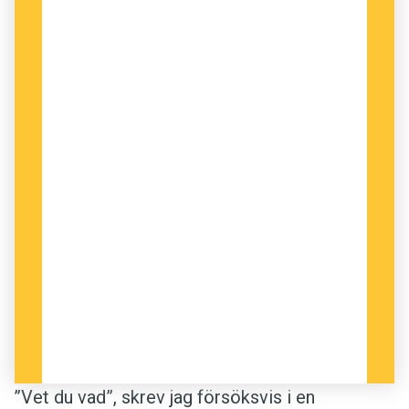
Av alla de mönster som en text bildar –
syntaktiska, tankemässiga och så vidare – hör
det prosodiska till de viktigare. Att läsa, och
översätta, är att dras med i textens
framåtrörelse, följa en vind­lande­ tråd, eller
färdas fram på ett vatten,­ det må vara hastigt
vaggande vågor eller långsamt böljande
dyningar. För upp och ner går det, även om
färden nog blir guppigare på svenska.
”Vet du vad”, skrev jag försöksvis i en