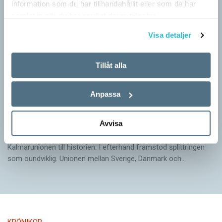
information som du har tillhandahållit eller som de har
samlat in när du har använt deras tjänster.
Visa detaljer
Tillåt alla
Anpassa
Arvet från Gustav Vasa lever än i dag
Avvisa
KRÖNIKOR
När Gustav Vasa den 6 juni 1523 ­valdes till kung förpassades
Kalmar­unionen till historien. I efterhand framstod splittringen
som ound­viklig. ­Unionen ­mellan Sverige, Danmark och…