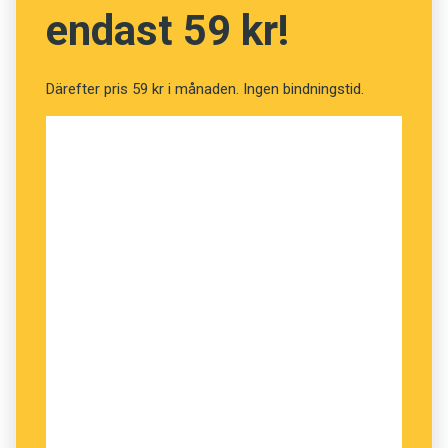
endast 59 kr!
hur lockande det än må te sig. Hur skulle det bli
med noter: d-h-c? Och hur ange stavelsernas
tryck och längd?
Därefter pris 59 kr i månaden. Ingen bindningstid.
I pjäsmanus, som är till för att omvandlas till tal,
kan man markera betoningar hur mycket man
vill, men i texter tänkta för tyst läsning måste
det prosodiska mönstret göras synligt på andra
sätt. Man försöker välja orden och forma och
ordna fraserna så att rytmen någorlunda
efterhärmar originalets, även om den säkert blir
mer dynamisk på svenska, som lär ha en
ovanligt rik och varierad prosodi. Ofta märker
jag att betoningskursiveringar på engelska inte
behöver återges på svenska, de märks ändå.