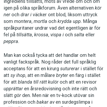
ingrediens tillsätts, möts av vrede om och om
igen på olika språkforum. Även alternativen
kör
ner
och
drar i
väcker ont blod, liksom uttryck
som
montera
,
mortla
och
krydda upp
. Många
språkpuritaner undrar vad det egentligen är för
fel på
tillsätta
,
krossa
,
vispa i
och
salta
eller
peppra
.
Man kan också tycka att det handlar om helt
vanligt fackspråk. Nog råder det full språklig
acceptans för att en kirurg
suturerar
i stället för
att
sy ihop
, att en målare
bryter
en färg i stället
för att
blanda till rätt kulör
och att en revisor
upprättar
en årsredovisning och inte rätt och
slätt
gör
den. Men när en tv-kock utövar sin
profession och
bakar av
en surdegslimpa i