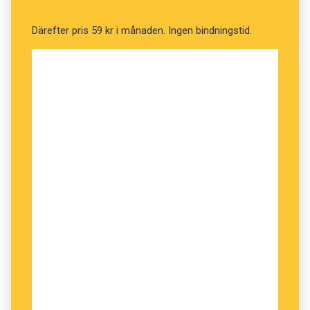
medier och härskartekniker
, möter bloggaren
Därefter pris 59 kr i månaden. Ingen bindningstid.
Clara Lidström.
Torsdag, 12.00–12.45
Konsten att sätta
Punkt
Är det svårare att skriva kort än långt?
Författarna Klas Östergren och Dorthe Nors har
skrivit både romaner och noveller, Åsa Forster
är aktuell med novellsamlingen
Förresten gör
folk så märkliga saker nuförtiden
. Novellen
som form diskuterar de med Stefan Eklund,