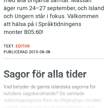
med alla briljanta samtal. Mässan
Anmäl till språkpolisen
äger rum 24–27 september, och Island
Föreslå nyord
och Ungern står i fokus. Välkommen
Annonsera
att hälsa på i Språktidningens
Prenumerera
monter B05:60!
Läs Språktidningen digitalt
Press
TEXT:
EDITOR
PUBLICERAD 2015-08-08
Sagor för alla tider
Vad betyder de gamla isländska sagorna för
nutidens sagoberättande? De samlade
islänningasagorna finns nu tillgängliga i moden
svensk, dansk och norsk översättning. Lars