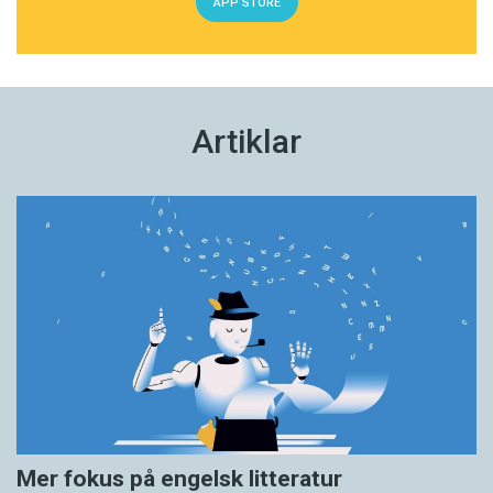
förlagschef på Rabén & Sjögren, och Gunnar
APP STORE
Ardelius, ordförande på Sveriges
författarförbund.
Lördag, 16.00–17.00
Artiklar
Skrivarkokboken
Kravet på formuleringsförmåga ökar i
arbetslivet. Författarna till
Skrivarkokboken
talar bland annat om stil och tilltal,
skrivprocess och språkriktighet.
Söndag, 11.00–11.20
Mer fokus på engelsk litteratur