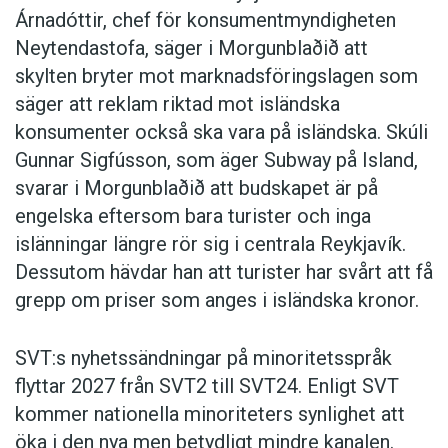
Árnadóttir, chef för konsumentmyndigheten
Neytendastofa, säger i Morgunblaðið att
skylten bryter mot marknadsföringslagen som
säger att reklam riktad mot isländska
konsumenter också ska vara på isländska. Skúli
Gunnar Sigfússon, som äger Subway på Island,
svarar i Morgunblaðið att budskapet är på
engelska eftersom bara turister och inga
islänningar längre rör sig i centrala Reykjavík.
Dessutom hävdar han att turister har svårt att få
grepp om priser som anges i isländska kronor.
SVT:s nyhetssändningar på minoritetsspråk
flyttar 2027 från SVT2 till SVT24. Enligt SVT
kommer nationella minoriteters synlighet att
öka i den nya men betydligt mindre kanalen.