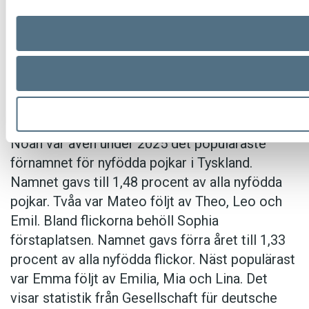
kopplas till Ferrari på bland annat kartonger,
menyer och skyltar. ”Det känns löjligt efter 30
år. Jag fattar inte varför. Jag tycker jag gjort bra
reklam för Ferrari”, säger ägaren Kerim Al till
Expressen. Det nya namnet blir
Henåns
pizzeria
.
Noah var även under 2025 det populäraste
förnamnet för nyfödda pojkar i Tyskland.
Namnet gavs till 1,48 procent av alla nyfödda
pojkar. Tvåa var Mateo följt av Theo, Leo och
Emil. Bland flickorna behöll Sophia
förstaplatsen. Namnet gavs förra året till 1,33
procent av alla nyfödda flickor. Näst populärast
var Emma följt av Emilia, Mia och Lina. Det
visar statistik från Gesellschaft für deutsche