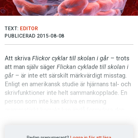
Anmäl till språkpolisen
Föreslå nyord
Annonsera
TEXT:
EDITOR
PUBLICERAD 2015-08-08
Prenumerera
Läs Språktidningen digitalt
Att skriva
Flickor
cyklar till skolan i går
– trots
Press
att man själv säger
Flickan cyklade till skolan i
går
– är inte ett särskilt märkvärdigt misstag.
Enligt en amerikansk studie är hjärnans tal- och
skrivfunktioner inte helt sammankopplade. En
person som inte kan skriva en mening
grammatiskt korrekt kan ändå formulera den
felfritt i tal, och vice versa.
Forskare i neuropsykologi vid Johns Hopkins
Redan prenumerant?
Logga in för att läsa