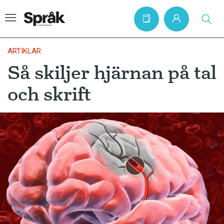
ARTIKLAR
Så skiljer hjärnan på tal
Hem
och skrift
Artiklar
Krönikor
Språkfrågor
Skrivtips
Bokrecensioner
Kviss
Podden