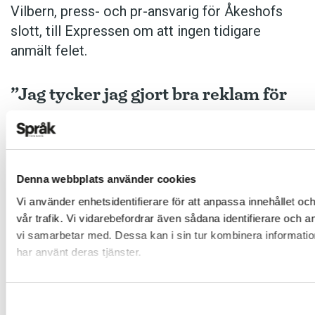
Vilbern, press- och pr-ansvarig för Åkeshofs
slott, till Expressen om att ingen tidigare
anmält felet.
”Jag tycker jag gjort bra reklam för
Ferrari”
9 juni:
Denna webbplats använder cookies
Vi använder enhetsidentifierare för att anpassa innehållet oc
Efter drygt 30 år tvingas
Pizzeria Ferrari
i
vår trafik. Vi vidarebefordrar även sådana identifierare och 
Henån byta namn. Den italienska biltillverkaren
vi samarbetar med. Dessa kan i sin tur kombinera information
Ferrari anser att namnet inkräktar på företagets
har använt deras tjänster.
varumärke och att pizzerian olovligen utnyttjar
bilmärkets anseende. Utöver att byta namn
måste restaurangen även ta bort allt som kan