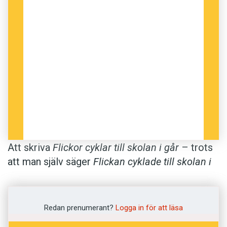
Att skriva
Flickor
cyklar till skolan i går
– trots
att man själv säger
Flickan cyklade till skolan i
går
– är inte ett särskilt märkvärdigt misstag.
Enligt en amerikansk studie är hjärnans tal- och
skrivfunktioner inte helt sammankopplade. En
Redan prenumerant?
Logga in för att läsa
person som inte kan skriva en mening