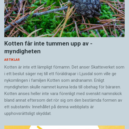
Kotten får inte tummen upp av ­
myndigheten
ARTIKLAR
Kotten är inte ett lämpligt förnamn. Det anser Skatte­verket som
i ett beslut säger nej till ett föräldra­par i Ljusdal som ville ge
nykomlingen i familjen Kotten som andranamn. Enligt
myndigheten skulle namnet kunna leda till obehag för bäraren.
Kotten anses heller inte vara förenligt med svenskt namnskick
bland annat eftersom det rör sig om den bestämda formen av
ett substantiv. Innehållet på denna webbplats är
upphovsrättsligt skyddat.