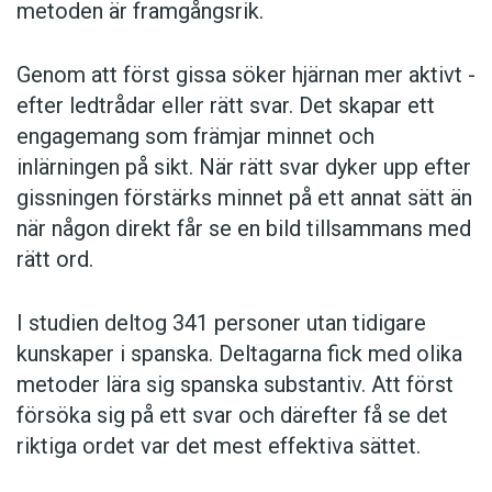
metoden är framgångsrik.
Sally
/ Zorro
Maja
/Diesel
Vi ska inte heller glömma de könsneutrala
Genom att först gissa ­söker hjärnan mer aktivt ­
namnen, som alltså ges till djur av båda könen.
Selma
/Hugo
efter ledtrådar eller rätt svar. Det skapar ett
Det kan röra sig om namn som är lika med
Doris/Tyson
engagemang som främjar minnet och
engelska adjektiv –
Happy, Lucky
– eller lån av
Nova
/
Elvis
inlärningen på sikt. När rätt svar dyker upp efter
kommersiella namn –
Gucci, Tequila, Pepsi
och
gissningen förstärks minnet på ett annat sätt än
Tindra
/
Max
Atari
.
när någon direkt får se en bild tillsammans med
Elsa
/
Leo
rätt ord.
Freja
/Simba
Vi lägger numera ner stor omsorg på
Mimmi/
Ville
djurnamnsvalet, en omsorg som förr snarare
I studien deltog 341 personer utan tidigare
tillkom lantbrukets djur, särskilt då korna, vilket
Stella
/Gizmo
kunskaper i spanska. Deltagarna fick med olika
syns i de många vackra individuella konamn
Saga
/Buster
metoder lära sig spanska substantiv. Att först
som användes förr. Några exempel från 1700-
Lisa
/
Casper
försöka sig på ett svar och därefter få se det
talet är
Sommarlöva, Morgongås
och
Gullkrona
.
riktiga ordet var det mest effektiva sättet.
Lady/Bosse
Att namnbruket har förändrats i och med den
Ebba
/Ceasar
förändrade djurhållningen är inte så underligt.