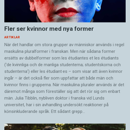
Lisa
/
Casper
Lady/Bosse
Ebba
/Ceasar
Fler ser kvinnor med nya former
ARTIKLAR
De 20 vanligaste namnen på hundar i hundregistret
När det handlar om stora grupper av människor används i regel
2014. Namnen i fetstil var bland de 100 vanligaste
maskulina pluralformer i franskan. Men när sådana ­former
till små flickor och pojkar samma år.
ersätts av dubbel­former som les étudiantes et les étudiants
(’de kvinnliga och de manliga studenterna; studentskorna och
studenterna’) eller les étudiant·es – som visar att även kvinnor
ingår – är det också fler som uppfattar att både män och
kvinnor finns i grupperna. När maskulina pluraler används är det
Tre frågor till Katharina Leibring
där­emot många som föreställer sig att det rör sig om enbart
Varför började du att forska om husdjursnamn?
män. Julia Tibblin, nybliven doktor i franska vid Lunds
universitet, har i sin avhandling undersökt reaktioner på
Från början är det en kombination av mitt intresse
könsinkluderande språk. Ett sådant grepp…
för djur, historia och språk. De vackra ko- och
oxnamnen i gamla bouppteckningar i gårdsarkivet