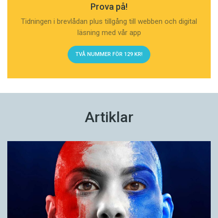
Prova på!
Ronja
/
Charlie
Tidningen i brevlådan plus tillgång till webben och digital
Nellie
/Rocky
läsning med vår app
Alice
/Ozzy
TVÅ NUMMER FÖR 129 KR!
Sally
/ Zorro
Maja
/Diesel
Selma
/Hugo
Doris/Tyson
Artiklar
Nova
/
Elvis
Tindra
/
Max
Elsa
/
Leo
Freja
/Simba
Mimmi/
Ville
Stella
/Gizmo
Saga
/Buster