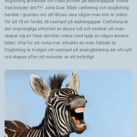
dogfishing användas om folks profiler på dejtningappar också.
Vad betyder det? Jona Svar: Både catfishing och dogfishing
handlar i grunden om att låtsas vara någon man inte är online
för att få en fördel, till exempel på dejtningappar. Catfishing är
det ursprungliga uttrycket av dessa två och innebär att man
skapar sig en falsk identitet online med hjälp av någon annans
bilder, ofta för att verka mer attraktiv än man faktiskt är.
Dogfishing är troligen ett exempel på analogibildning där ett nytt
ord skapas efter ett mönster av ett befintligt.…