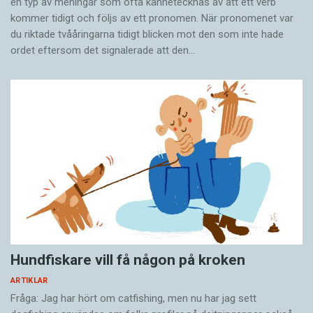
en typ av meningar som ofta kännetecknas av att ett verb
Sötnos
och
Holly
. När jag skrev om namn på 1700-
kommer tidigt och följs av ett pronomen. När pronomenet var
talets nötkreatur fastnade jag för namnen
du riktade tvååringarna tidigt blicken mot den som inte hade
Sommarlöva
,
Morlika
och
Vithatt
.
ordet eftersom det ­signalerade att den…
Hundfiskare vill få någon på kroken
ARTIKLAR
Fråga: Jag har hört om catfishing, men nu har jag sett