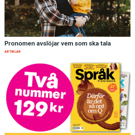
Busan/Ozzy
Kajsa/Zorro
Stina/Gizmo
Wilma
/Bosse
Pronomen avslöjar vem som ska tala
De 20 vanligaste namnen på katter 2014 enligt
ARTIKLAR
Agria. Namnen i fetstil var bland de 100 vanligaste
till små flickor och pojkar samma år.
Vi listar: Populäraste hundnamnen
Molly
/
Sigge
Bella/Ludde
Wilma
/Bamse