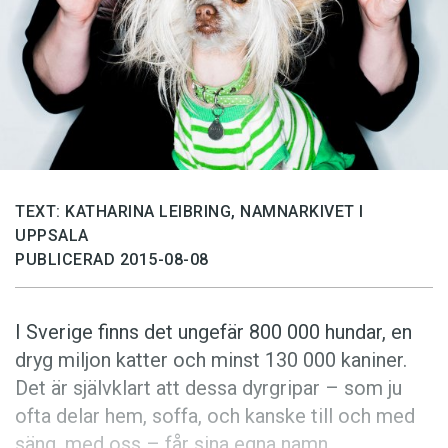
Anmäl till språkpolisen
Föreslå nyord
Annonsera
Prenumerera
Läs Språktidningen digitalt
Press
TEXT: KATHARINA LEIBRING, NAMNARKIVET I
UPPSALA
PUBLICERAD 2015-08-08
I Sverige finns det ungefär 800 000 hundar, en
dryg miljon katter och minst 130 000 kaniner.
Det är självklart att dessa dyrgripar – som ju
ofta delar hem, soffa, och kanske till och med
säng, med oss – får sina egna namn.