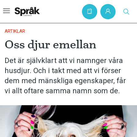
ARTIKLAR
Oss djur emellan
Hem
Det är självklart att vi namnger våra
Artiklar
husdjur. Och i takt med att vi förser
Krönikor
dem med mänskliga egenskaper, får
Språkfrågor
vi allt oftare samma namn som de.
Skrivtips
Bokrecensioner
Kviss
Podden