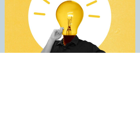
Fler idéer på förstaspråket
ARTIKLAR
Kreativiteten hämmas när en person inte kan använda sitt
förstaspråk. Det visar en studie utförd vid universitetet Koç i
Turkiet. Deltagarna var studenter som hade turkiska som
förstaspråk men som också behärskade engelska på hög nivå.
Studenterna fick göra två olika försök på både turkiska och
engelska. Det första gick ut på att hitta på nya
användningsområden för vardagsföremål. Det andra handlade