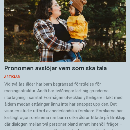
hemma väckte tidigt min nyfikenhet. När jag skulle
välja avhandlingsämne inom namnforskningen kom
jag ihåg dem, och uppmuntrad av min handledare
Thorsten Andersson valde jag att studera
nötkreatursnamn.
Är husdjursnamn ett bortglömt
forskningsområde?
Nej, inte nu längre. Många har nosat på området,
Pronomen avslöjar vem som ska tala
även om det är först under 2000-talet som det
ARTIKLAR
blivit helt etablerat och erkänt internationellt.
Vid två års ålder har barn begränsad förståelse för
meningsstruktur. Ändå har tvååringar lärt sig grunderna
Har du några egna favoriter bland
i turtagning i samtal. Förmågan utvecklas ytterligare i takt med
husdjursnamn?
åldern medan ettåringar ännu inte har snappat upp den. Det
visar en studie utförd av nederländska forskare. Forskarna har
För mig är många djurnamn förknippade med
kartlagt ögonrörelserna när barn i olika åldrar tittade på filmklipp
enskilda namnbärare. Därför tycker jag mycket om
där dialogen mellan två personer bland annat innehöll frågor –
bland annat hundnamnet
Skrållan
och kaninnamnen