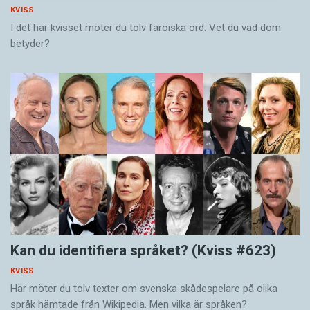
KVISS
I det här kvisset möter du tolv färöiska ord. Vet du vad dom
betyder?
Kan du identifiera språket? (Kviss #623)
KVISS
Här möter du tolv texter om svenska skådespelare på olika
språk hämtade från Wikipedia. Men vilka är språken?