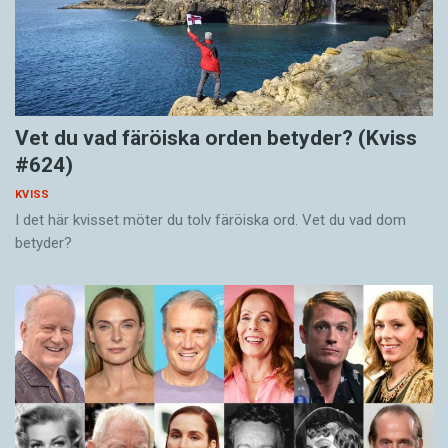
Vet du vad färöiska orden betyder? (Kviss
#624)
KVISS
I det här kvisset möter du tolv färöiska ord. Vet du vad dom
betyder?