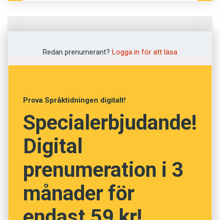
Fråga
1
av
12
Redan prenumerant?
Logga in för att läsa
Höggva
Hämta
Prova Språktidningen digitalt!
Specialerbjudande!
Hugga
Digital
Huttra
prenumeration i 3
Hissa
månader för
NÄSTA FRÅGA
endast 59 kr!