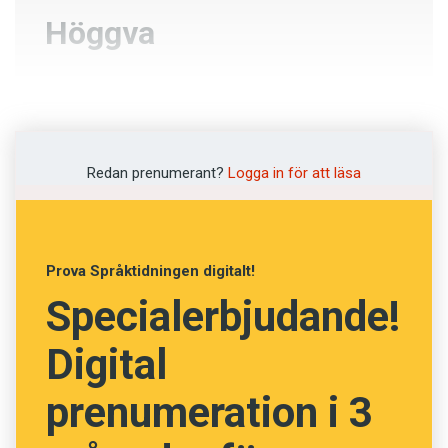
Höggva
Hämta
Hugga
Redan prenumerant?
Logga in för att läsa
Huttra
Hissa
Prova Språktidningen digitalt!
Specialerbjudande!
NÄSTA FRÅGA
Digital
prenumeration i 3