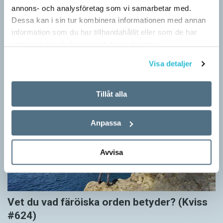
Känner du till orden från SAOL? (Kviss
annons- och analysföretag som vi samarbetar med.
#625)
Dessa kan i sin tur kombinera informationen med annan
KVISS
information som du har tillhandahållit eller som de har
Vet du vad dom här tolv svenska orden betyder? Dom rätta
samlat in när du har använt deras tjänster.
svaren kommer från Svenska Akademiens ordlista.
Visa detaljer
Tillåt alla
Anpassa
Avvisa
Vet du vad färöiska orden betyder? (Kviss
#624)