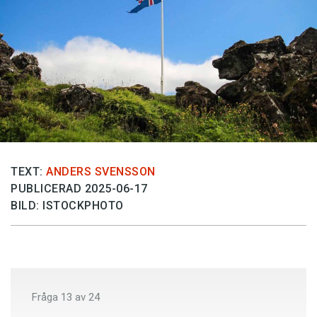
Anmäl till språkpolisen
Föreslå nyord
Annonsera
Prenumerera
Läs Språktidningen digitalt
Press
TEXT:
ANDERS SVENSSON
PUBLICERAD 2025-06-17
BILD: ISTOCKPHOTO
Fråga
13
av
24