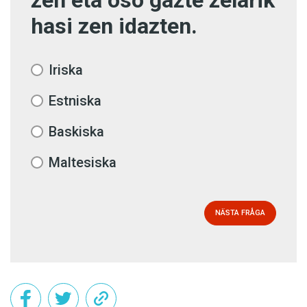
zen eta oso gazte zelarik
hasi zen idazten.
Iriska
Estniska
Baskiska
Maltesiska
NÄSTA FRÅGA