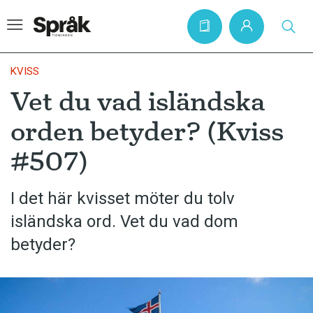
KVISS
Vet du vad isländska
Hem
orden betyder? (Kviss
Artiklar
#507)
Krönikor
Språkfrågor
I det här kvisset möter du tolv
Skrivtips
isländska ord. Vet du vad dom
Bokrecensioner
betyder?
Kviss
Podden