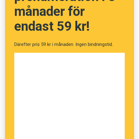
förekommer också i hela Österbotten, och
månader för
i vissa norska dialekter finns
køyast
med
samma betydelse. Ursprunget är ovisst, men
endast 59 kr!
skulle möjligen kunna vara ljudhärmande.
Därefter pris 59 kr i månaden. Ingen bindningstid.