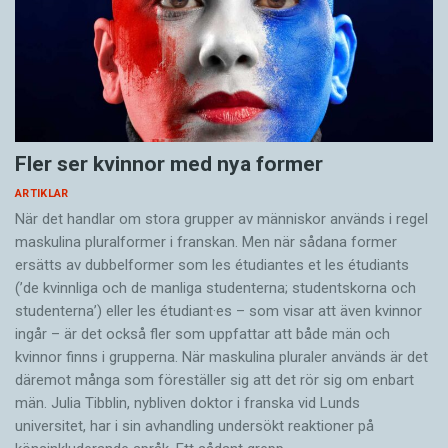
Fler ser kvinnor med nya former
ARTIKLAR
När det handlar om stora grupper av människor används i regel
maskulina pluralformer i franskan. Men när sådana ­former
ersätts av dubbel­former som les étudiantes et les étudiants
(’de kvinnliga och de manliga studenterna; studentskorna och
studenterna’) eller les étudiant·es – som visar att även kvinnor
ingår – är det också fler som uppfattar att både män och
kvinnor finns i grupperna. När maskulina pluraler används är det
där­emot många som föreställer sig att det rör sig om enbart
män. Julia Tibblin, nybliven doktor i franska vid Lunds
universitet, har i sin avhandling undersökt reaktioner på