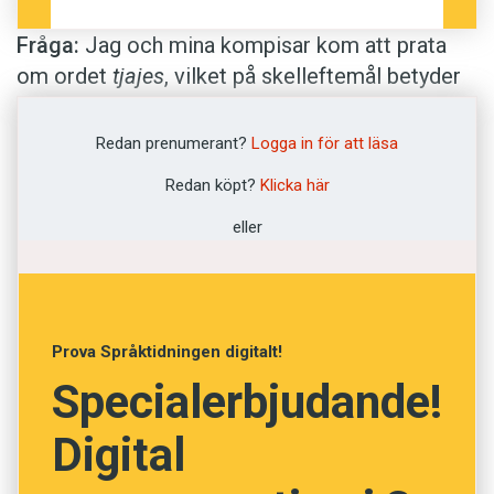
Fråga:
Jag och mina kompisar kom att prata
om ordet
tjajes
, vilket på skelleftemål betyder
’känna sig kräkfärdig, ha kväljningar’.
Tjajes du?
betyder alltså ’känns det som att du behöver
Redan prenumerant?
Logga in för att läsa
kräkas?’. På umemål säger man snarare
tjöjes
Redan köpt?
Klicka här
och i Österbotten (Maxmo) används
tjöjis
med
samma betydelse. Varifrån kommer det här
eller
ordet och hur borde det stavas?
Tobias
Prova Språktidningen digitalt!
Specialerbjudande!
Svar:
Ordet du undrar över förekom i svenskt
skriftspråk på 1600- och 1700-talen och finns
Digital
därför med i
Svenska Akademiens ordbok
där
det stavas
köjas
. Som dialektord är
köjas
väl