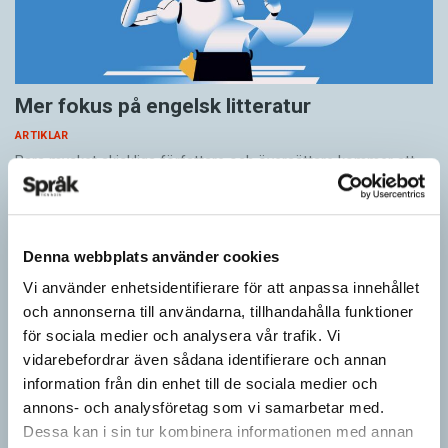
Mer fokus på engelsk litteratur
ARTIKLAR
Bara mycket skickliga författare och översättare ­kommer att
överleva AI-omställningen. Alla som kan beskrivas som
medelmåttor kommer att ersättas av maskiner. Det visar en
rapport…
Denna webbplats använder cookies
Vi använder enhetsidentifierare för att anpassa innehållet
och annonserna till användarna, tillhandahålla funktioner
för sociala medier och analysera vår trafik. Vi
vidarebefordrar även sådana identifierare och annan
information från din enhet till de sociala medier och
annons- och analysföretag som vi samarbetar med.
Dessa kan i sin tur kombinera informationen med annan