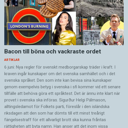
Bacon till böna och vackraste ordet
ARTIKLAR
6 juni: Nya regler för svenskt medborgarskap träder i kraft. I
kraven ingår kunskaper om det svenska samhället och i det
svenska språket. Den som inte kan bevisa sina kunskaper
genom exempelvis betyg i svenska i sfi kommer vid ett senare
tillfälle att behöva göra ett språktest. Det är ännu inte klart när
provet i svenska ska införas. Sigurður Helgi Pálmason,
alltingsledamot för Folkets parti, föreslår i den isländska
riksdagen att den som har dömts till ett minst treårigt
fängelsestraff för ett allvarligt brott ska kunna fråntas
rättigheten att byta namn. Han anser att det inom vissa