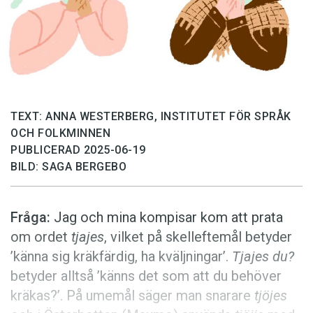
Anmäl till språkpolisen
Föreslå nyord
Annonsera
Prenumerera
Läs Språktidningen digitalt
TEXT: ANNA WESTERBERG, INSTITUTET FÖR SPRÅK
OCH FOLKMINNEN
Press
PUBLICERAD 2025-06-19
BILD: SAGA BERGEBO
Fråga:
Jag och mina kompisar kom att prata
om ordet
tjajes
, vilket på skelleftemål betyder
’känna sig kräkfärdig, ha kväljningar’.
Tjajes du?
betyder alltså ’känns det som att du behöver
kräkas?’. På umemål säger man snarare
tjöjes