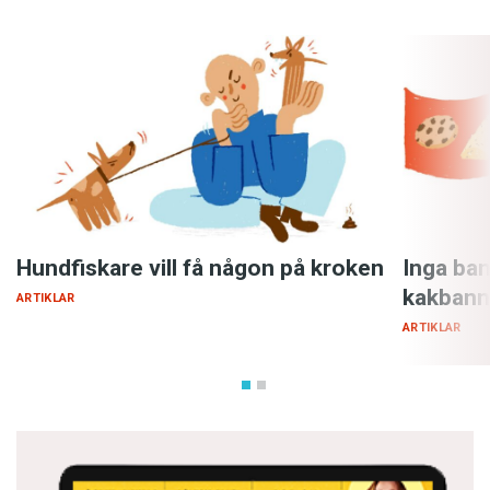
Hundfiskare vill få någon på kroken
Inga ban
kakbann
ARTIKLAR
ARTIKLAR