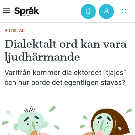
ARTIKLAR
Dialektalt ord kan vara
Hem
ljudhärmande
Artiklar
Krönikor
Varifrån kommer dialektordet ”tjajes”
och hur borde det egentligen stavas?
Språkfrågor
Skrivtips
Bokrecensioner
Kviss
Podden