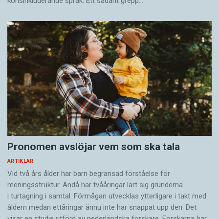
könsinkluderande språk. Ett sådant grepp…
Pronomen avslöjar vem som ska tala
ARTIKLAR
Vid två års ålder har barn begränsad förståelse för
meningsstruktur. Ändå har tvååringar lärt sig grunderna
i turtagning i samtal. Förmågan utvecklas ytterligare i takt med
åldern medan ettåringar ännu inte har snappat upp den. Det
visar en studie utförd av nederländska forskare. Forskarna har