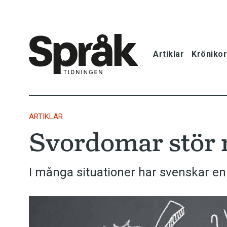
Artiklar
Krönikor
Hem
Artiklar
ARTIKLAR
Svordomar stör m
Krönikor
Språkfrågor
I många situationer har svenskar en m
Skrivtips
Bokrecensi