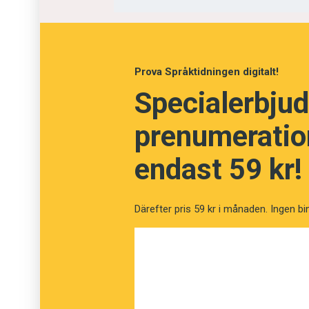
Innehållet på denna webbplats är upphovsrätt
Prova Språktidningen digitalt!
Specialerbjud
prenumeration
endast 59 kr!
Därefter pris 59 kr i månaden. Ingen bi