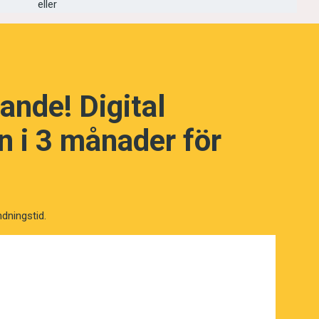
eller
sligt skyddat.
ande! Digital
 i 3 månader för
ndningstid.