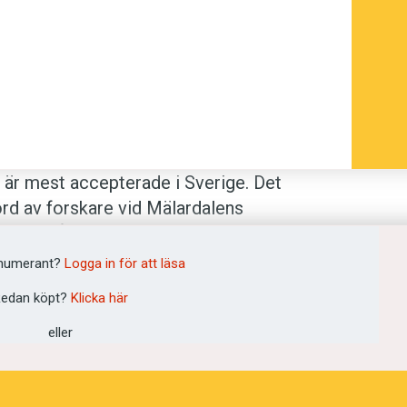
R
är mest accep­terade i Sverige. Det
rd av forskare vid Mälardalens
. Inte i något av övriga 89 undersökta
­heten så tillåtande. Dessutom blir
numerant?
Logga in för att läsa
edan köpt?
Klicka här
eller
 om ­synen på bland annat svordomar i
h på en anställnings­intervju. Svenskar
låtande. Men där­emot bedöms beteenden