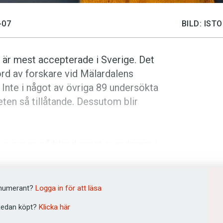
-07
BILD: IS
R
är mest accep­terade i Sverige. Det
rd av forskare vid Mälardalens
. Inte i något av övriga 89 undersökta
­heten så tillåtande. Dessutom blir
 om ­synen på bland annat svordomar i
h på en anställnings­intervju. Svenskar
låtande. Men där­emot bedöms beteenden
 en filmvisning på en biograf – som
numerant?
Logga in för att läsa
nder.
edan köpt?
Klicka här