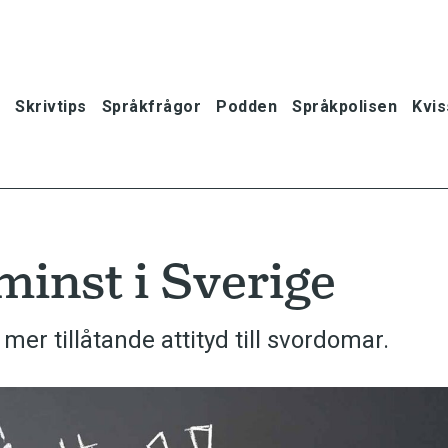
Skrivtips
Språkfrågor
Podden
Språkpolisen
Kvis
inst i Sverige
er tillåtande attityd till svordomar.
oner