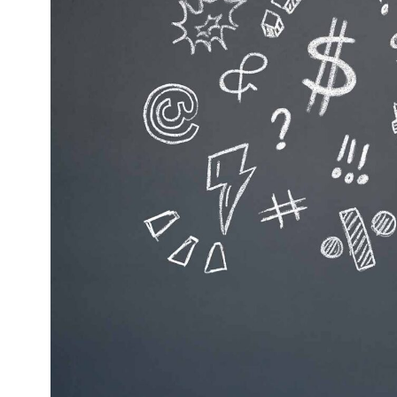
Kviss
Podden
Anmäl till 
Föreslå nyo
Annonsera
Prenumerer
Läs Språkti
Press