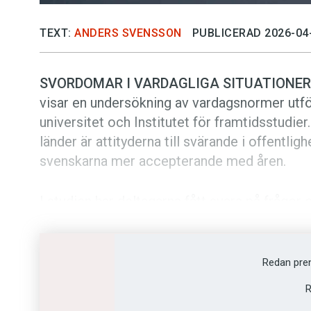
TEXT:
ANDERS SVENSSON
PUBLICERAD 2026-04
SVORDOMAR I VARDAGLIGA SITUATIONE
visar en undersökning av vardagsnormer utfö
universitet och Institutet för framtidsstudier
länder är attityderna till svärande i offentlig
svenskarna mer accepterande med åren.
I studien har deltagarna fått svara på frågor
olika situationer som på jobbet, på en fest oc
är överlag individuellt orienterade och til
som anses störa andra – som att prata under
Redan pre
mer socialt oacceptabla än i många andra lä
R