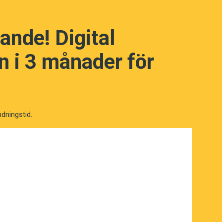
 en filmvisning på en biograf – som
nder.
ande! Digital
sligt skyddat.
 i 3 månader för
ndningstid.