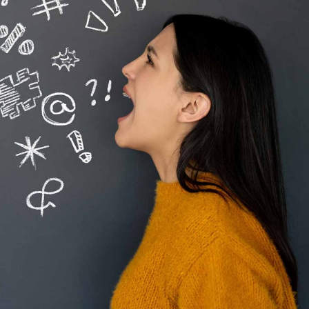
språkpolisen
rd
a
dningen digitalt