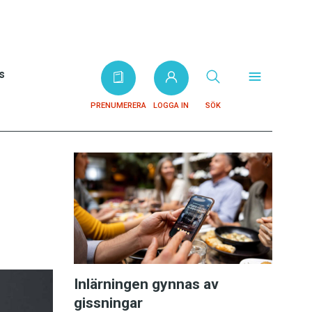
s
PRENUMERERA
LOGGA IN
SÖK
Inlärningen gynnas av
gissningar