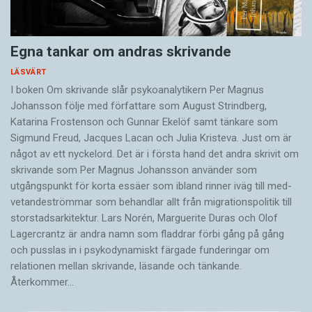
Egna tankar om andras skrivande
LÄSVÄRT
I boken Om skrivande slår psykoanalytikern Per Magnus
Johansson följe med författare som August Strindberg,
Katarina Frostenson och Gunnar Ekelöf samt tänkare som
Sigmund Freud, Jacques Lacan och Julia Kristeva. Just om är
något av ett nyckelord. Det är i första hand det andra skrivit om
skrivande som Per Magnus Johansson använder som
utgångspunkt för korta essäer som ibland rinner iväg till med­
vetandeströmmar som behandlar allt från migrationspolitik till
storstadsarkitektur. Lars Norén, Marguerite Duras och Olof
Lagercrantz är andra namn som fladdrar förbi gång på gång
och pusslas in i psykodynamiskt färgade funderingar om
relationen mellan skrivande, läsande och tänkande.
Återkommer…