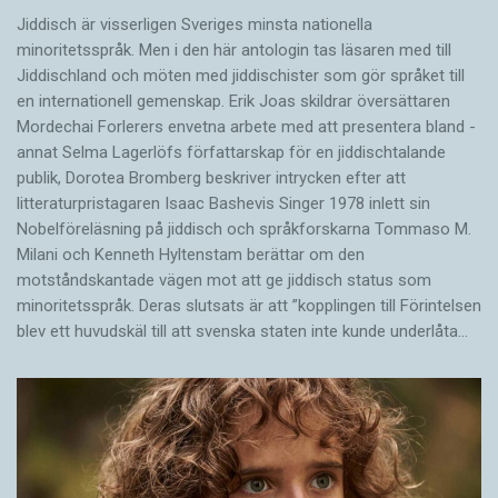
Jiddisch är visserligen Sveriges minsta nationella
minoritetsspråk. Men i den här antologin tas läsaren med till
Jiddischland och möten med jiddischister som gör språket till
en internationell gemenskap. Erik Joas skildrar översättaren
Morde­chai Forlerers envetna arbete med att presentera bland ­
annat Selma Lagerlöfs författarskap för en jiddisch­talande
publik, Dorotea Bromberg beskriver intrycken efter att
litteraturpristagaren Isaac Bashevis Singer 1978 inlett sin
Nobelföreläsning på jiddisch och språkforskarna Tommaso M.
Milani och Kenneth Hyltenstam berättar om den
motståndskantade vägen mot att ge jiddisch status som
minoritetsspråk. Deras slutsats är att ”kopplingen till Förintelsen
blev ett huvud­skäl till att svenska staten inte kunde underlåta…