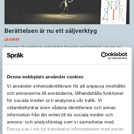
Berättelsen är nu ett säljverktyg
LÄSVÄRT
Narrativ, ’berättelse; subjektivt färgad uppfattning’, var en av
nykomlingarna i 2026 års upplaga av Svenska Akademiens
ordlista, SAOL. Som adjektiv har narrativ, ’berättande’, funnits
med…
Denna webbplats använder cookies
Vi använder enhetsidentifierare för att anpassa innehållet
och annonserna till användarna, tillhandahålla funktioner
för sociala medier och analysera vår trafik. Vi
vidarebefordrar även sådana identifierare och annan
information från din enhet till de sociala medier och
annons- och analysföretag som vi samarbetar med.
Dessa kan i sin tur kombinera informationen med annan