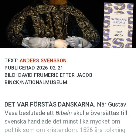
Anmäl till språkpolisen
Föreslå nyord
Annonsera
Prenumerera
Läs Språktidningen digitalt
Press
TEXT:
ANDERS SVENSSON
PUBLICERAD 2026-02-21
BILD: DAVID FRUMERIE EFTER JACOB
BINCK/NATIONALMUSEUM
DET VAR FÖRSTÅS DANSKARNA.
När Gustav
Vasa beslutade att
Bibeln
skulle översättas till
svenska handlade det minst lika mycket om
politik som om kristendom. 1526 års tolkning