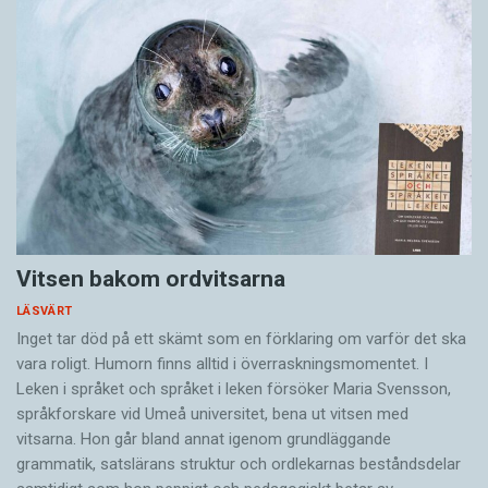
Vitsen bakom ordvitsarna
LÄSVÄRT
Inget tar död på ett skämt som en förklaring om varför det ska
vara roligt. Humorn finns alltid i överrask­ningsmomentet. I
Leken i språket och språket i leken för­söker Maria Svensson,
språkforskare vid Umeå universitet, bena ut vitsen med
vitsarna. Hon går bland annat igenom grundläggande
grammatik, satslärans struktur och ord­lekarnas beståndsdelar