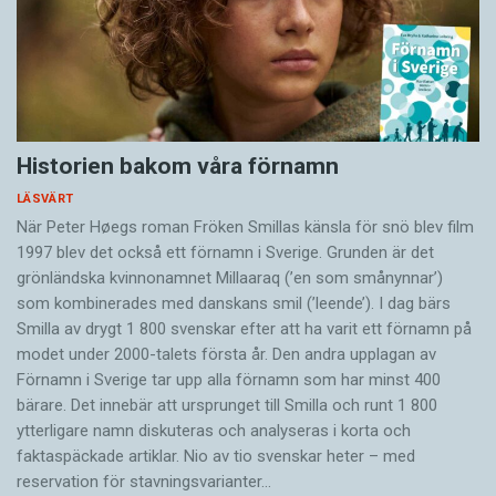
Historien bakom våra förnamn
LÄSVÄRT
När Peter Høegs roman Fröken Smillas känsla för snö blev film
1997 blev det också ett förnamn i Sverige. Grunden är det
grönländska kvinnonamnet Millaaraq (’en som smånynnar’)
som kombinerades med danskans smil (’leende’). I dag bärs
Smilla av drygt 1 800 svenskar efter att ha varit ett förnamn på
modet under 2000-talets första år. Den andra upplagan av
Förnamn i Sverige tar upp alla förnamn som har minst 400
bärare. Det innebär att ursprunget till Smilla och runt 1 800
ytterligare namn diskuteras och analyseras i korta och
faktaspäckade artiklar. Nio av tio svenskar heter – med
reservation för stavningsvarianter…