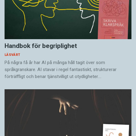
Handbok för begriplighet
LÄSVÄRT
På några få år har AI på många håll tagit över som
språkgranskare. AI stavar i regel fantastiskt, strukturerar
förträffligt och benar tjänstvilligt ut otydligheter.…