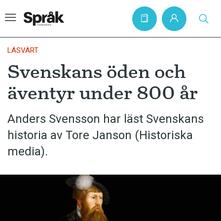
LÄSVÄRT
Svenskans öden och
Hem
äventyr under 800 år
Artiklar
Krönikor
Anders Svensson har läst Svenskans
historia av Tore Janson (Historiska
Språkfrågor
media).
Skrivtips
Bokrecensioner
Kviss
Podden