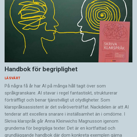
Handbok för begriplighet
LÄSVÄRT
På några få år har AI på många håll tagit över som
språkgranskare. AI stavar i regel fantastiskt, strukturerar
förträffligt och benar tjänstvilligt ut otydligheter. Som
klarspråksassistent är det svår­överträffat. Nack­delen är att AI
tenderar att excellera snarare i inställsamhet än i omdöme. I
Skriva klarspråk går Anna Kleinwichs Magnusson igenom
grunderna för begripliga texter. Det är en kortfattad och
grundläggande handbok där dom konkreta exemplen gärna