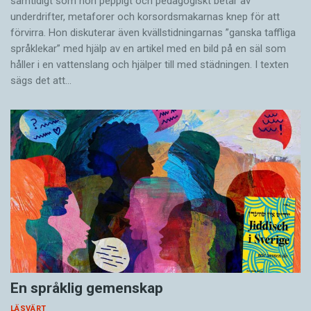
samtidigt som hon peppigt och pedagogiskt betar av
underdrifter, meta­forer och korsords­makarnas knep för att
förvirra. Hon diskuterar även ­kvällstidningarnas ”ganska taffliga
språklekar” med hjälp av en artikel med en bild på en säl som
håller i en vatten­slang och hjälper till med städningen. I ­texten
sägs det att…
En språklig gemenskap
LÄSVÄRT