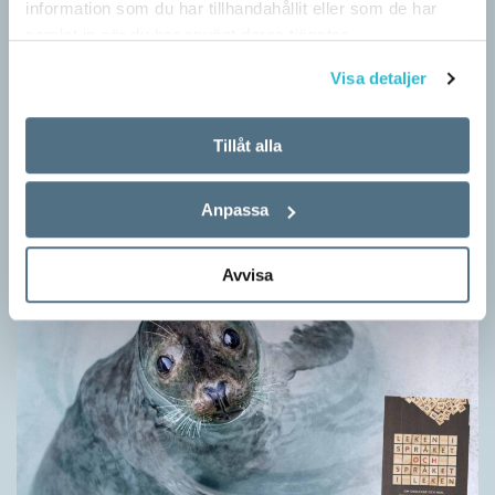
information som du har tillhandahållit eller som de har
samlat in när du har använt deras tjänster.
Visa detaljer
Egna tankar om andras skrivande
LÄSVÄRT
Tillåt alla
I boken Om skrivande slår psykoanalytikern Per Magnus
Johansson följe med författare som August Strindberg,
Katarina Frostenson och Gunnar Ekelöf samt tänkare som
Anpassa
Sigmund Freud,…
Avvisa