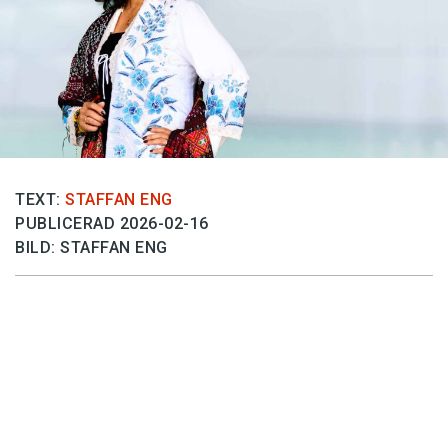
Anmäl till språkpolisen
Föreslå nyord
Annonsera
Prenumerera
Läs Språktidningen digitalt
Press
TEXT:
STAFFAN ENG
PUBLICERAD 2026-02-16
BILD: STAFFAN ENG