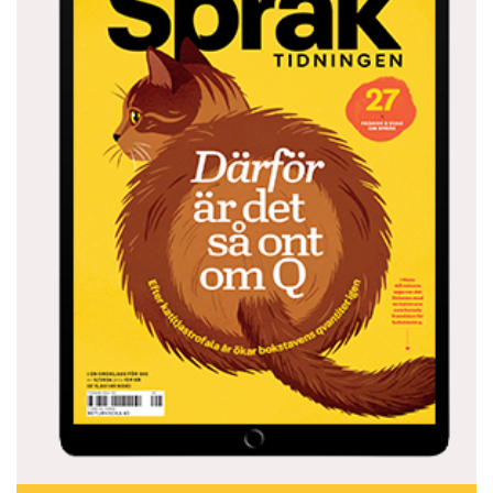
omkring’,
cepat-cepat
, ’väldigt snabbt’,
sayur-mayur
,
’alla möjliga sorters grönsaker’ och
tik-tik
’(ett)
droppande’.
Liten ordlista:
Selamat pagi
/
siang
/
sore
/­malam/
tidur!
= ’Hej!’ –
ordagrant ’God
morgon/dag/eftermiddag/kväll/natt!’
handuk
= ’handduk’, av neder­ländskans
handdoek
–
indonesiskan har många nederländska lånord
gemericik
= ’(porlande) bäck’ – ljudhärmande ord är
vanliga
amuk
= ’vara rasande’ – därav svenskans
löpa
amok
tak kenal maka tak sayang
= ’man kan inte tycka om
den man inte känner’ – var ­öppen för nya människor
och kulturer!