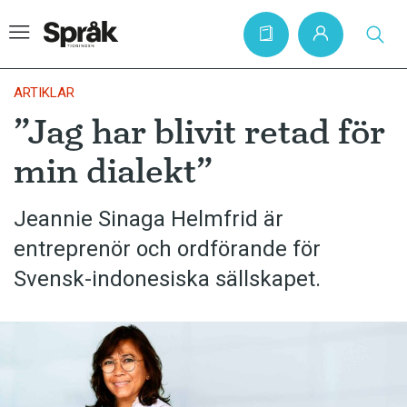
ARTIKLAR
”Jag har blivit retad för
Hem
min dialekt”
Artiklar
Krönikor
Jeannie Sinaga Helmfrid är
entreprenör och ordförande för
Språkfrågor
Svensk-indonesiska sällskapet.
Skrivtips
Bokrecensioner
Kviss
Podden