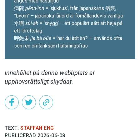
anges med nasalljud
病院
pēnn-īnn
= ’sjukhus’, från japanskans 病院,
”byōin” – japanska lånord är för­hållandevis vanliga
水啊
sùi-ah
= ’snygg’ – ett populärt sätt att heja på
ett idrottslag
呷飽未
jîa bà bũe
= ’har du ätit än?’ – används ofta
som en omtänksam hälsningsfras
Innehållet på denna webbplats är
upphovsrättsligt skyddat.
TEXT:
STAFFAN ENG
PUBLICERAD 2026-06-08