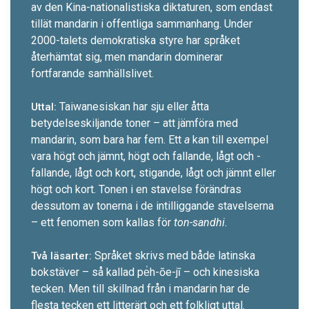
av den Kina-nationalistiska diktaturen, som endast
tillät mandarin i offentliga sammanhang. Under
2000-talets demokratiska styre har språket
återhämtat sig, men mandarin dominerar
fortfarande samhällslivet.
Taiwanesiskan har sju eller åtta
Uttal:
betydelseskiljande toner – att jämföra med
mandarin, som bara har fem. Ett
a
kan till exempel
vara högt och jämnt, högt och fallande, lågt och ­
fallande, lågt och kort, stigande, lågt och jämnt ­eller
högt och kort. Tonen i en stavelse förändras
dessutom av tonerna i de intilliggande stavelserna
– ett fenomen som kallas för
ton-sandhi.
Språket skrivs med både latinska
Två läsarter:
bokstäver – så ­kallad pe̍h-ōe-jī – och kinesiska
tecken. Men till skillnad från i mandarin har de
flesta tecken ett litterärt och ett folkligt uttal.