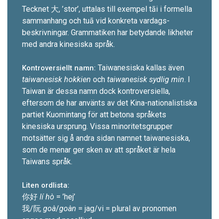
Tecknet 大, ’stor’, uttalas till exempel tāi i formella
sammanhang och tuā vid konkreta vardags­
beskrivningar. Grammatiken har betydande likheter
med andra kinesiska språk.
Taiwanesiska kallas även
Kontroversiellt namn:
taiwanesisk hokkien
och
taiwanesisk sydlig min
. I
Taiwan är dessa namn dock kontrover­siella,
eftersom de har använts av det Kina-nationalistiska
partiet Kuomintang för att betona språkets
kinesiska ursprung. Vissa minoritets­grupper
motsätter sig å andra sidan namnet taiwanesiska,
som de menar ger sken av att språket är hela
Taiwans språk.
Liten ordlista:
你好
lí hò
= ’hej’
我/阮
goà
/
goàn
= jag/vi = ­plural av pronomen