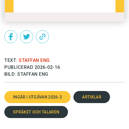
Singapore, Sydafrika, USA och Australien. I Sverige
finns upp­emot 3 000 talare.
Indonesiskan är ett austronesiskt språk
Historia:
med ursprung i fornmalajiskan, som länge
fungerade som handelsspråk i Sydostasien. En
indonesisk form av malajiska användes av de
nederländska och japanska kolonialstyrena.
Språkets historiska status – samt det faktum att
TEXT:
STAFFAN ENG
det inte favoriserade någon större etnisk grupp –
PUBLICERAD 2026-02-16
gjorde att det antogs av den indonesiska
BILD: STAFFAN ENG
självständighetsrörelsen och 1945 blev
Indonesiens officiella språk.
INGÅR I UTGÅVAN 2026-2
ARTIKLAR
Indonesiska skrivs med latinska
Alfabet och uttal:
bokstäver och har ett uttal som ligger
SPRÅKET OCH TALAREN
förvånansvärt nära flera av de stora västeuropeiska
språken. Bokstavskombinationen
ny
uttalas som
gn
,
sy
som sje-ljud,
c
som tje-ljud,
j
som ett