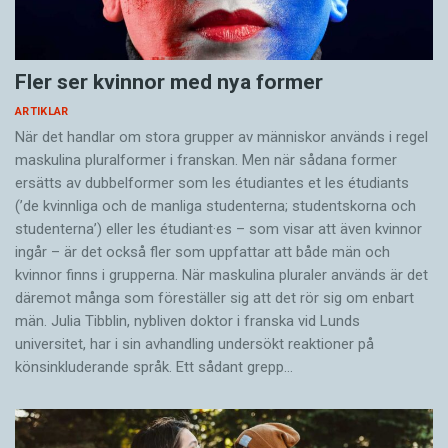
Fler ser kvinnor med nya former
ARTIKLAR
När det handlar om stora grupper av människor används i regel
maskulina pluralformer i franskan. Men när sådana ­former
ersätts av dubbel­former som les étudiantes et les étudiants
(’de kvinnliga och de manliga studenterna; studentskorna och
studenterna’) eller les étudiant·es – som visar att även kvinnor
ingår – är det också fler som uppfattar att både män och
kvinnor finns i grupperna. När maskulina pluraler används är det
där­emot många som föreställer sig att det rör sig om enbart
män. Julia Tibblin, nybliven doktor i franska vid Lunds
universitet, har i sin avhandling undersökt reaktioner på
könsinkluderande språk. Ett sådant grepp…