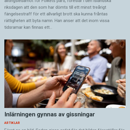
alltingsledamot för Folkets parti, föreslår i den isländska
riksdagen att den som har dömts till ett minst treårigt
fängelsestraff för ett allvarligt brott ska kunna fråntas
rättigheten att byta namn. Han anser att det inom vissa
tidsramar kan finnas ett…
Inlärningen gynnas av gissningar
ARTIKLAR