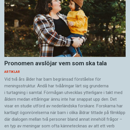
Pronomen avslöjar vem som ska tala
ARTIKLAR
Vid två års ålder har barn begränsad förståelse för
meningsstruktur. Ändå har tvååringar lärt sig grunderna
i turtagning i samtal. Förmågan utvecklas ytterligare i takt med
åldern medan ettåringar ännu inte har snappat upp den. Det
visar en studie utförd av nederländska forskare. Forskarna har
kartlagt ögonrörelserna när barn i olika åldrar tittade på filmklipp
där dialogen mellan två personer bland annat innehöll frågor –
en typ av meningar som ofta kännetecknas av att ett verb