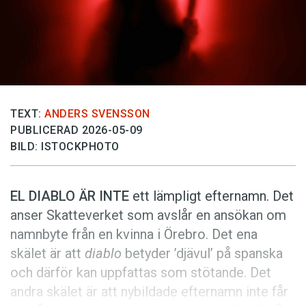
Anmäl till språkpolisen
Föreslå nyord
Annonsera
Prenumerera
Läs Språktidningen digitalt
TEXT:
ANDERS SVENSSON
PUBLICERAD 2026-05-09
Press
BILD: ISTOCKPHOTO
EL DIABLO ÄR INTE
ett lämpligt efternamn. Det
anser Skatte­verket som avslår en ansökan om
namnbyte från en kvinna i ­Örebro. Det ena
skälet är att
diablo
betyder ’djävul’ på spanska
och därför kan uppfattas som stötande. Det
andra skälet är att ny­bildade efternamn inte får