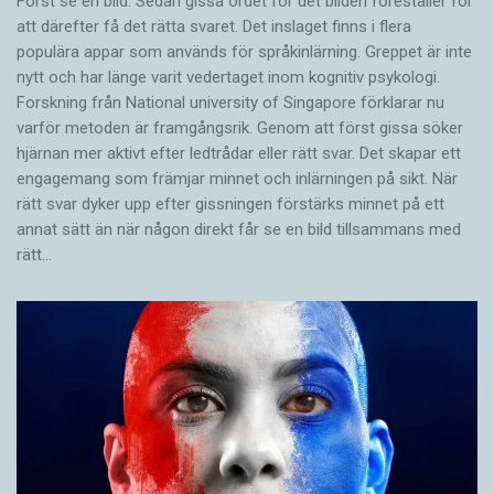
Först se en bild. Sedan gissa ordet för det bilden föreställer för
att därefter få det rätta svaret. Det inslaget finns i flera
populära appar som används för språkinlärning. Greppet är inte
nytt och har länge varit vedertaget inom kognitiv psykologi.
Forskning från National university of Singa­pore förklarar nu
varför metoden är framgångsrik. Genom att först gissa ­söker
hjärnan mer aktivt ­efter ledtrådar eller rätt svar. Det skapar ett
engagemang som främjar minnet och inlärningen på sikt. När
rätt svar dyker upp efter gissningen förstärks minnet på ett
annat sätt än när någon direkt får se en bild tillsammans med
rätt…