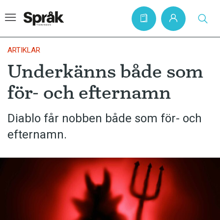
ARTIKLAR
Underkänns både som
Hem
för- och efternamn
Artiklar
Krönikor
Diablo får nobben både som för- och
efternamn.
Språkfrågor
Skrivtips
Bokrecensioner
Kviss
Podden