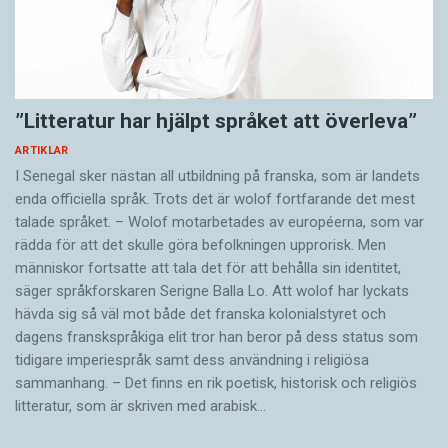
”Litteratur har hjälpt språket att överleva”
ARTIKLAR
I Senegal sker nästan all utbildning på franska, som är landets
enda officiella språk. Trots det är wolof fortfarande det mest
talade språket. – Wolof motarbetades av européerna, som var
rädda för att det skulle göra befolkningen upprorisk. Men
människor fortsatte att tala det för att behålla sin identitet,
säger språkforskaren Serigne Balla Lo. Att wolof har lyckats
hävda sig så väl mot både det franska kolonialstyret och
dagens franskspråkiga elit tror han beror på dess status som
tidigare imperiespråk samt dess användning i religiösa
sammanhang. – Det finns en rik poetisk, historisk och reli­giös
litteratur, som är skriven med arabisk…