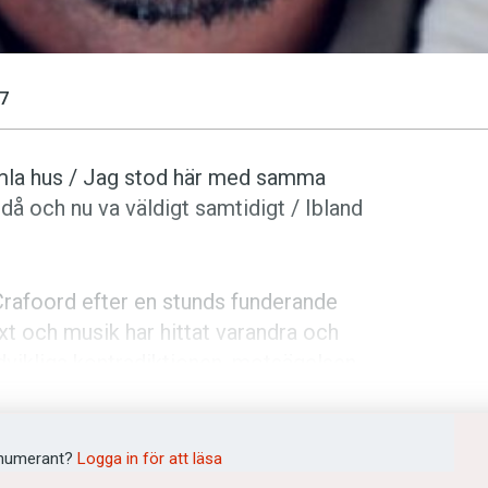
7
amla hus / Jag stod här med samma
n då och nu va väldigt samtidigt / Ibland
Crafoord efter en stunds funderande
ext och musik har hittat varandra och
dvikliga kontradiktionen, motsägelsen,
så går under går det över.
ndera. En utsikt av insikt är min avsikt på
numerant?
Logga in för att läsa