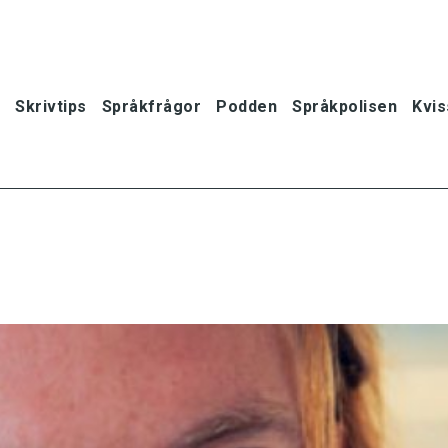
Skrivtips
Språkfrågor
Podden
Språkpolisen
Kvis
oner