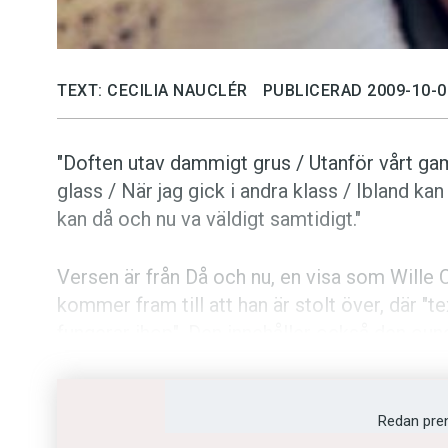
TEXT: CECILIA NAUCLÉR
PUBLICERAD 2009-10-0
"Doften utav dammigt grus / Utanför vårt g
glass / När jag gick i andra klass / Ibland ka
kan då och nu va väldigt samtidigt."
Versen är från Då och nu, en visa som Wille 
kommer fram till att han är stolt över, där "t
fungerar ihop". Den innehåller också den oun
liksom titelspåret från samma skiva: Om det 
- Det enda jag vill är att publiken ska börja fu
Redan pre
sikt.