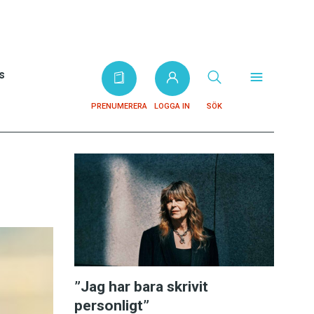
s
PRENUMERERA
LOGGA IN
SÖK
”Jag har bara skrivit
personligt”