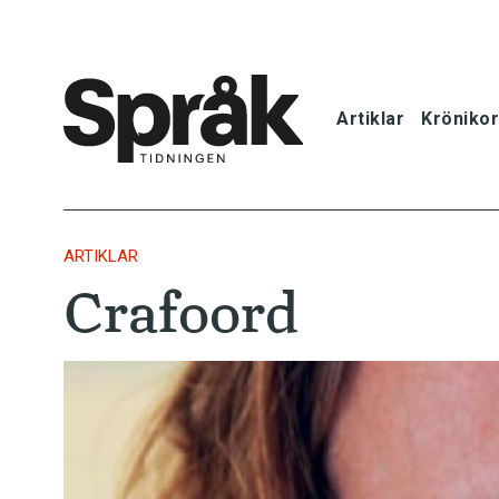
Artiklar
Krönikor
Hem
Artiklar
ARTIKLAR
Crafoord
Krönikor
Språkfrågor
Skrivtips
Bokrecensi