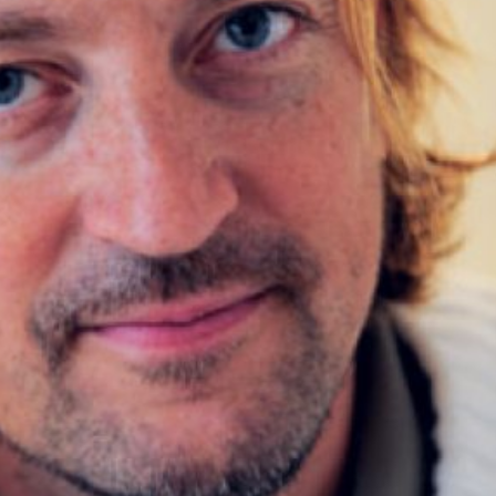
språkpolisen
rd
a
dningen digitalt