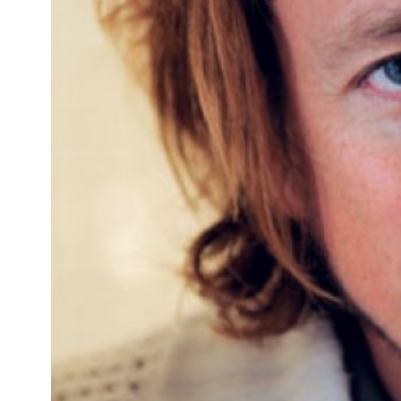
Kviss
Podden
Anmäl till 
Föreslå nyo
Annonsera
Prenumerer
Läs Språkti
Press