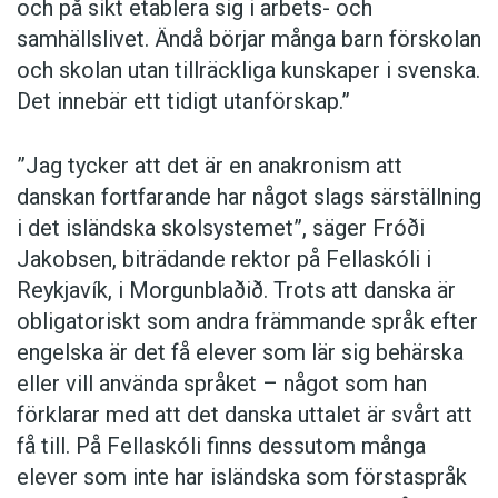
pensionärer
,
äldre
eller
våra äldre
utan om
och på sikt etablera sig i arbets- och
Afrika eller Mellanöstern negativt.
seniorer
, inte om
buset
utan om
gängkriminella
,
samhällslivet. Ändå börjar många barn förskolan
kriminella
eller
brottslingar
, inte om
väljare
,
och skolan utan tillräckliga kunskaper i svenska.
29 april:
hushåll
eller
konsumenter
utan om
familjer
,
Det innebär ett tidigt utanförskap.”
En majoritet röstar i riksdagen för att införa
människor
,
medborgare
eller
svenskar
, inte om
krav på tillräckliga kunskaper i svenska språket
respektavstånd
utan att
det ska ha löna sig att
”Jag tycker att det är en anakronism att
för att få svenskt medborgarskap.
ha jobbat
, inte om
tillväxt
utan om
växande
danskan fortfarande har något slags särställning
Medborgarskapsprovet i läs- och hörförståelse
ekonomi
och inte om
rödgrön röra
,
rödgröna
i det isländska skolsystemet”, säger Fróði
i svenska på funktionell nivå börjar gälla senast
eller
vänsterkaoset
utan om
vänsterpartierna
,
Jakobsen, biträdande rektor på Fellaskóli i
den 1 oktober 2027. Lagändringen som gäller
vänstersidan
,
vänstern
,
Socialdemokraterna
,
Reykjavík, i Morgunblaðið. Trots att danska är
provet i svenska i övrigt träder i kraft vid ett
Vänsterpartiet
och
Miljöpartiet
.
obligatoriskt som andra främmande språk efter
datum som bestäms av regeringen.
engelska är det få elever som lär sig behärska
”Jag kände att de Carvalho passar
eller vill använda språket – något som han
30 april:
förklarar med att det danska uttalet är svårt att
bättre i fotbollsvärlden”
Dansk sprognævn lanserar kampanjen Kan vi på
få till. På Fellaskóli finns dessutom många
dansk? I den första fasen får allmänheten
elever som inte har isländska som förstaspråk
möjligheten att lista engelska lånord som har
10 maj: