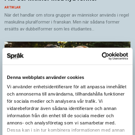
med 90 poäng. ”Det var som Eurovision för
– en nedgång med 3 procentenheter jämfört
ARTIKLAR
måsar”, säger Maria Lindeberg till Mitt i.
med föregående år. Samtidigt ökar lyssningen
När det handlar om stora grupper av människor används i regel
maskulina pluralformer i franskan. Men när sådana ­former
på ljudböcker till 19 procent – en uppgång med
ersätts av dubbel­former som les étudiantes…
3 procentenheter.
Sverige ska åter bli ett läsande land. Det är
målet med regeringens nya lässtrategi. Bland
annat ska läsförmågan hos barn och unga
stärkas, den tekniska utvecklingen mötas och
Denna webbplats använder cookies
tillgången till kvalitetslitteratur förbättras.
Vi använder enhetsidentifierare för att anpassa innehållet
Konkret innebär det exempelvis att
och annonserna till användarna, tillhandahålla funktioner
läsutveckling ska ske på vetenskaplig grund
för sociala medier och analysera vår trafik. Vi
Många isländska elever vill avskaffa danska som
och att läs- och skrivinlärning ska ha en
vidarebefordrar även sådana identifierare och annan
obligatoriskt ämne i skolan. Foto: Istockphoto
information från din enhet till de sociala medier och
särställning i lågstadiet. ”För att vända läskrisen
Pronomen avslöjar vem som ska tala
annons- och analysföretag som vi samarbetar med.
behövs en politik som svarar mot de
ARTIKLAR
Dessa kan i sin tur kombinera informationen med annan
samhällsförändringar som påverkar