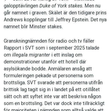
elever med svensk bakgrund är 16,7 procent.
galopptävlingen
Duke of York stakes
. Men nu
Det visar tidigare opublicerade siffror från 2022
5 maj:
går namnet i graven. Skälet är den tidigare prins
års Pisa-mätning som Vi Lärare tagit del av. Att
60 procent av svenskarna läste dagligen i
Andrews kopplingar till Jeffrey Epstein. Det nya
nå upp till nivå 2 i läsförståelse – som är den
digital eller tryckt form en dagstidning under
namnet blir Minster stakes.
aktuella basnivån – anses vara nödvändigt för
2025. Läsningen av tryckta dagstidningar
fortsatt lärande.
minskade med 6 procentenheter jämfört med
Granskningnämnden för radio och tv fäller
2024 och läsningen av digitala upplagor sjönk
Rapport i SVT som i september 2025 talade
med 4 procentenheter. 32 procent läste
om
illegala migranter
i ett inslag om
dagligen en tidskrift i någon form. Och 49
demonstrationer utanför ett hotell där
procent lyssnade på eller läste en bok – en
asylsökande bodde. Anmälaren ansåg att
nedgång med 2 procentenheter jämfört med
formuleringen pekade ut personerna som
föregående år. Det visar Mediebarometern
brottsliga. SVT svarade att personerna utifrån
2025 som tas fram av Nordicom vid Göteborgs
brittisk lag tagit sig in i landet på ett otillåtet
universitet.
sätt och att syftet inte var att beskriva någon
som en brottsling. Det var dock inte tillräckligt
8 maj:
för majoriteten i nämnden som alltså valde att
Republiken
Nauru
kan vara på väg att byta namn till