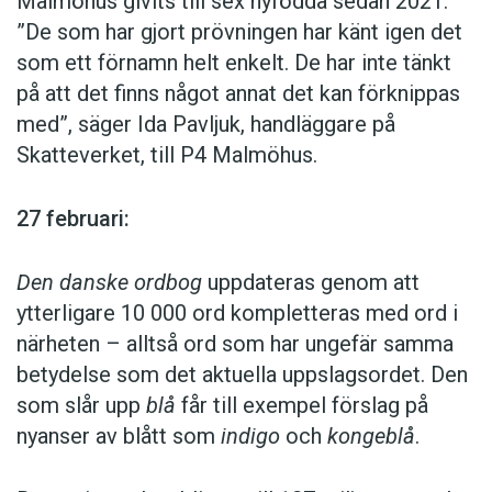
Malmöhus givits till sex nyfödda sedan 2021.
Vänsterpartiet
och
Miljöpartiet
.
”De som har gjort prövningen har känt igen det
13 maj:
som ett förnamn helt enkelt. De har inte tänkt
Grønland
är 2025 års tecken i danskt
”Jag kände att de Carvalho passar
på att det finns något annat det kan förknippas
teckenspråk. Valet motiveras av att tecknet
bättre i fotbollsvärlden”
med”, säger Ida Pavljuk, handläggare på
fick stor spridning under året eftersom
Skatteverket, till P4 Malmöhus.
Grönland ständigt återkom i
10 maj:
nyhetsrapporteringen och samhällsdebatten.
27 februari:
I ungdomslandslag och i klubblaget AIK har
Bakom utnämningen står avdelningen för
målvaktstalangen gjort sig känd som Norton
danskt teckenspråk vid Dansk sprognævn.
Den danske ordbog
uppdateras genom att
Otterud. Men i samband med att han skrev på
ytterligare 10 000 ord kompletteras med ord i
sitt första A-lagskontrakt med klubben blev det
16 maj:
närheten – alltså ord som har ungefär samma
i stället Norton de Carvalho. På tröjryggen står
Jonas von Essen från Göteborg vinner 2026 års
betydelse som det aktuella uppslagsordet. Den
det hädanefter
de Carvalho
i stället för
Otterud
.
SM i poetry slam. Lag Norge segrar i
som slår upp
blå
får till exempel förslag på
”Jag kände att de Carvalho passar bättre i
lagtävlingen.
nyanser av blått som
indigo
och
kongeblå
.
fotbollsvärlden”, säger han till Expressen.
Efternamnet kommer från pappan som kommer
19 maj: