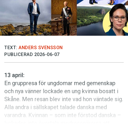
Anmäl till språkpolisen
Föreslå nyord
Annonsera
Prenumerera
Läs Språktidningen digitalt
TEXT:
ANDERS SVENSSON
PUBLICERAD 2026-06-07
Press
13 april:
En gruppresa för ungdomar med gemenskap
och nya vänner lockade en ung kvinna bosatt i
Skåne. Men resan blev inte vad hon väntade sig.
Alla andra i sällskapet talade danska med
varandra. Kvinnan – som inte förstod danska –
lyckades inte övertala medresenärerna att