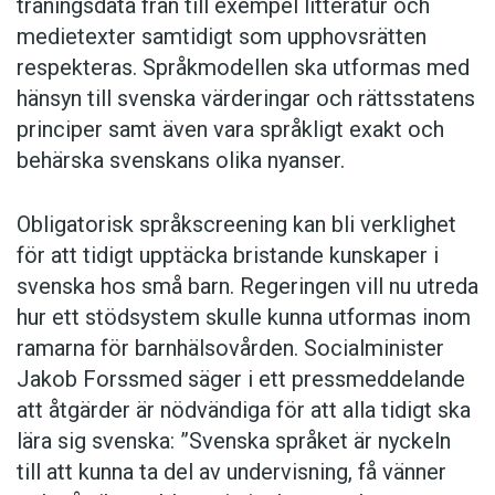
2024 och läsningen av digitala upplagor sjönk
träningsdata från till exempel litteratur och
till om skolan. Mötet arrangeras av
med 4 procentenheter. 32 procent läste
medietexter samtidigt som upphovsrätten
barnombudsmannen Umboðsmaður barna.
dagligen en tidskrift i någon form. Och 49
respekteras. Språkmodellen ska utformas med
procent lyssnade på eller läste en bok – en
hänsyn till svenska värderingar och rättsstatens
Hela 86 procent av företagen anser att dålig
nedgång med 2 procentenheter jämfört med
principer samt även vara språkligt exakt och
svenska negativt påverkar möjligheterna för en
föregående år. Det visar Mediebarometern
behärska svenskans olika nyanser.
person som i övrigt har rätt kompetens att få
2025 som tas fram av Nordicom vid Göteborgs
ett jobb. Och 37 procent gör samma
universitet.
Obligatorisk språkscreening kan bli verklighet
bedömning av det som i en undersökning utförd
för att tidigt upptäcka bristande kunskaper i
på uppdrag av Järvaveckan kallas ”flytande
8 maj:
svenska hos små barn. Regeringen vill nu utreda
svenska med förortsdialekt”. Mest positivt
Budskapsdisciplin ska leda till valseger. Det
hur ett stödsystem skulle kunna utformas inom
reagerar rekryterare på ”svenska med
beskedet får deltagarna på Moderaternas
ramarna för barnhälsovården. Socialminister
rikssvensk dialekt” följt av ”svenska med finsk
Sverigemöte enligt Expressen. I valrörelsen
Jakob Forssmed säger i ett pressmeddelande
dialekt”. En majoritet svarar dessutom att
uppmanas därför partiets valarbetare att inte
att åtgärder är nödvändiga för att alla tidigt ska
kandidatens namn saknar betydelse. Men för
tala om
Tidöregering
eller
Tidö
utan om
lära sig svenska: ”Svenska språket är nyckeln
vissa spelar namnet roll. Mer än var femte
Moderaterna
och
samarbetspartierna
, inte om
till att kunna ta del av undervisning, få vänner
bedömer ett namn som tros härstamma från