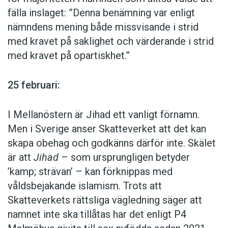
Budskapsdisciplin ska leda till valseger. Det
fälla inslaget: ”Denna benämning var enligt
Naoero
. Foto: Istockphoto
beskedet får deltagarna på Moderaternas
nämndens mening både missvisande i strid
Sverigemöte enligt Expressen. I valrörelsen
med kravet på saklighet och värderande i strid
12 maj:
uppmanas därför partiets valarbetare att inte
med kravet på opartiskhet.”
Namnet
Nauru
kan snart vara historia. Det
tala om
Tidöregering
eller
Tidö
utan om
rapporterar nyhetsbyrån AFP. Örikets president
Moderaterna
och
samarbetspartierna
, inte om
25 februari:
David Adeang har utlyst en folkomröstning om
pensionärer
,
äldre
eller
våra äldre
utan om
ett byte till
Naoero
. Han beskriver
Nauru
som
seniorer
, inte om
buset
utan om
gängkriminella
,
I Mellanöstern är Jihad ett vanligt förnamn.
ett namn som skapades av kolonisatörer som
kriminella
eller
brottslingar
, inte om
väljare
,
Men i Sverige anser Skatteverket att det kan
var oförmögna att uttala det namn som
hushåll
eller
konsumenter
utan om
familjer
,
skapa obehag och godkänns därför inte. Skälet
invånarna själva använde. Ett skifte skulle därför
människor
,
medborgare
eller
svenskar
, inte om
är att
Jihad
– som ursprungligen betyder
bland annat ”hedra vår nations arv, vårt språk
respektavstånd
utan att
det ska ha löna sig att
’kamp; strävan’ – kan förknippas med
och vår identitet”. Republikens officiella språk
ha jobbat
, inte om
tillväxt
utan om
växande
våldsbejakande islamism. Trots att
är nauruanska eller
dorerin naoero
, ’nauriskt
ekonomi
och inte om
rödgrön röra
,
rödgröna
Skatteverkets rättsliga vägledning säger att
språk’, som tillhör den mikronesiska
eller
vänsterkaoset
utan om
vänsterpartierna
,
namnet inte ska tillåtas har det enligt P4
språkfamiljen.
vänstersidan
,
vänstern
,
Socialdemokraterna
,