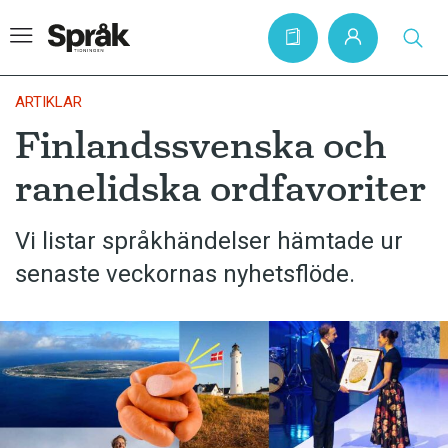
ARTIKLAR
Finlandssvenska och
Hem
ranelidska ordfavoriter
Artiklar
Krönikor
Vi listar språkhändelser hämtade ur
senaste veckornas nyhetsflöde.
Språkfrågor
Skrivtips
Bokrecensioner
Kviss
Podden