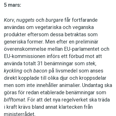
5 mars:
regelefterlevnad”, säger kulturminister Parisa
Liljestrand i ett pressmeddelande.
Korv
,
nuggets
och
burgare
får fortfarande
användas om vegetariska och veganska
produkter eftersom dessa betraktas som
generiska former. Men efter en preliminär
Republiken
Nauru
kan vara på väg att byta namn till
överenskommelse mellan EU-parlamentet och
Naoero
. Foto: Istockphoto
EU-kommissionen införs ett förbud mot att
använda totalt 31 benämningar som
stek
,
12 maj:
kyckling
och
bacon
på livsmedel som anses
Namnet
Nauru
kan snart vara historia. Det
direkt kopplade till olika djur och kroppsdelar
rapporterar nyhetsbyrån AFP. Örikets president
men som inte innehåller animalier. Undantag ska
Kronprinsessan Victoria delade ut 2026 års Astrid
David Adeang har utlyst en folkomröstning om
göras för redan etablerade benämningar som
Lindgren memorial award till Jon Klassen under en
ett byte till
Naoero
. Han beskriver
Nauru
som
bifftomat
. För att det nya regelverket ska träda
ceremoni på Konserthuset i Stockholm. Foto: Maja
ett namn som skapades av kolonisatörer som
i kraft krävs bland annat klartecken från
Brand
var oförmögna att uttala det namn som
ministerrådet.