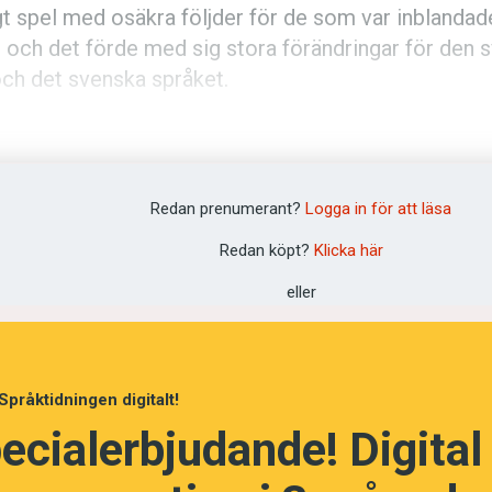
ögt spel med osäkra följder för de som var inblanda
, och det förde med sig stora förändringar för den 
och det svenska språket.
olska kyrkan, som styrdes från Rom och hade ett m
efolkningen i hela västra Europa, ­skakades av krav 
n Luther framfört våldsam kritik. Kyrkan fick världsl
Redan prenumerant?
Logga in för att läsa
utsikter till frälsning från förtappelse och eviga st
Redan köpt?
Klicka här
kunde leverera det. Den enda räddningen för männi­s
eller
as förlåtelse genom honom.
 argu­ment i själva
Bibeln
, i den grekiska original­texte
inte stöd i
Bibeln
för det den gjorde. Luther ansåg 
Språktidningen digitalt!
 höra och läsa den heliga skriftens ord på det egna ­s
ecialerbjudande! Digital
 på latin av kyrkans präster.