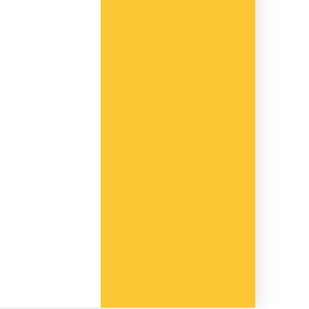
gelska,
h bränd