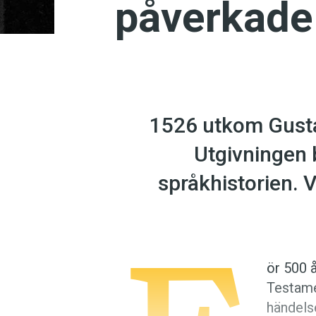
påverkade
1526 utkom Gusta
Utgivningen 
språkhistorien. 
ör 500 
Testame
händelse