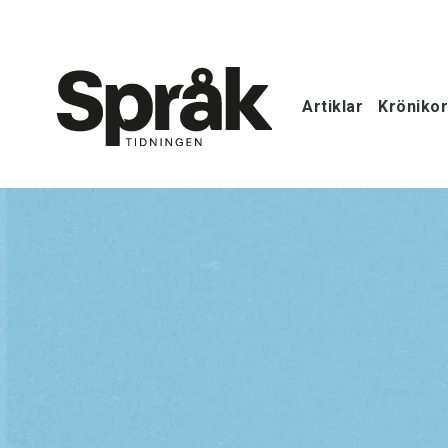
Artiklar
Krönikor
Hem
Artiklar
Krönikor
Språkfrågor
Skrivtips
Bokrecensi