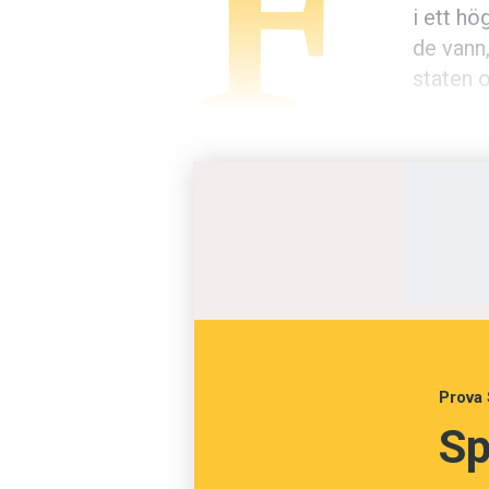
F
i ett h
de vann
staten 
Den kat
fast grepp över ­staterna och b
reformer. I Tyskland hade Marti
makt och rikedomar i utbyte mot 
Luther menade att kyrkan inte 
sann tro på Jesus och syndern
LUTHER HITTADE
slagkraftiga
Nya Testamentet. Kyrkan hade 
Prova 
att alla kristna själva borde få
Sp
och inte bara höra dem upplästa