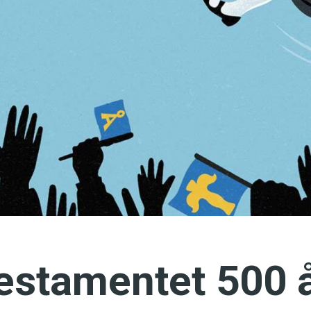
språkpolisen
rd
a
dningen digitalt
estamentet 500 å