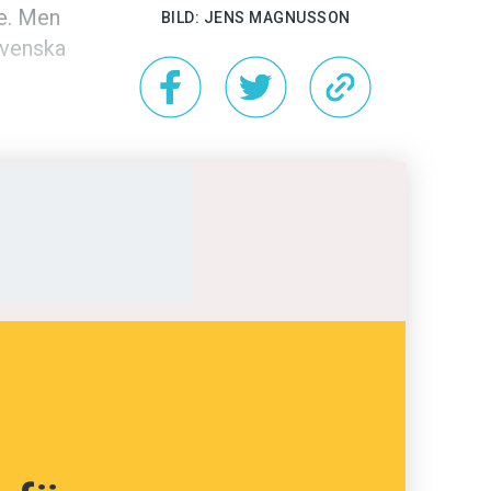
de. Men
BILD: JENS MAGNUSSON
svenska
ycket
på
ig
raff.
kan var
n till
också
pråket,