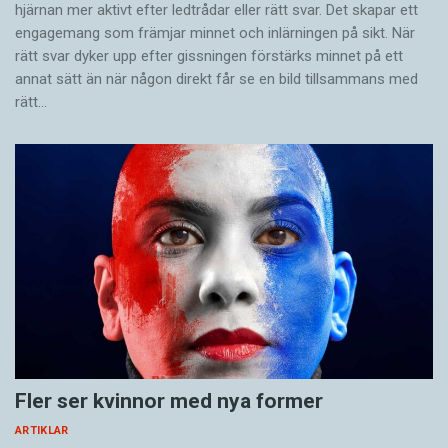
hjärnan mer aktivt ­efter ledtrådar eller rätt svar. Det skapar ett
engagemang som främjar minnet och inlärningen på sikt. När
rätt svar dyker upp efter gissningen förstärks minnet på ett
annat sätt än när någon direkt får se en bild tillsammans med
rätt…
Fler ser kvinnor med nya former
ARTIKLAR