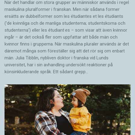
När det handlar om stora grupper av människor används i regel
maskulina pluralformer i franskan. Men när sådana ­former
ersätts av dubbel­former som les étudiantes et les étudiants
(’de kvinnliga och de manliga studenterna; studentskorna och
studenterna’) eller les étudiant·es – som visar att även kvinnor
ingår – är det också fler som uppfattar att både män och
kvinnor finns i grupperna. När maskulina pluraler används är det
där­emot många som föreställer sig att det rör sig om enbart
män. Julia Tibblin, nybliven doktor i franska vid Lunds
universitet, har i sin avhandling undersökt reaktioner på
könsinkluderande språk. Ett sådant grepp…