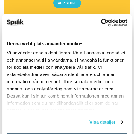
alltid har varit, skapar den trygghet och
APP STORE
igenkänning som hon och många andra trivs
med i kyrkan.
Just nu är hon med och planerar en konferens
Denna webbplats använder cookies
för europeiska unga kopter som Sverige ska
ARTIKLAR
OKATEGORISERADE
vara värd för nästa år. Att hon som 25-åring
Vi använder enhetsidentifierare för att anpassa innehållet
och annonserna till användarna, tillhandahålla funktioner
5 vanligaste
fortsätter att engagera sig i kyrkan tror hon
för sociala medier och analysera vår trafik. Vi
beror på att hon har varit med sedan hon var
svenskspråkiga första
vidarebefordrar även sådana identifierare och annan
liten:
information från din enhet till de sociala medier och
förnamnen för nyfödda
annons- och analysföretag som vi samarbetar med.
– Jag är uppvuxen i kyrkan. Koptiskan, det rika
Dessa kan i sin tur kombinera informationen med annan
i Finland 2017
arvet, får en att känna sig hemma och det föder
information som du har tillhandahållit eller som de har
samlat in när du har använt deras tjänster.
en vilja att föra det vidare till nästa generation.
TEXT:
ANDERS SVENSSON
Visa detaljer
PUBLICERAD 2018-06-14
Yasmine el Rafie är journalist.