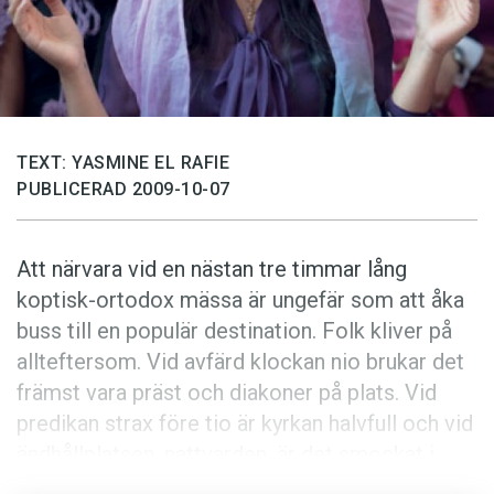
Anmäl till språkpolisen
Föreslå nyord
Annonsera
Prenumerera
TEXT: YASMINE EL RAFIE
Läs Språktidningen digitalt
PUBLICERAD 2009-10-07
Press
Att närvara vid en nästan tre timmar lång
koptisk-ortodox mässa är ungefär som att åka
buss till en populär destination. Folk kliver på
allteftersom. Vid avfärd klockan nio brukar det
främst vara präst och diakoner på plats. Vid
predikan strax före tio är kyrkan halvfull och vid
ändhållplatsen, nattvarden, är det smockat i
kyrkbänkarna. Vid sidan av det andliga är kyrkan