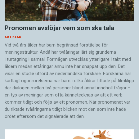
Pronomen avslöjar vem som ska tala
ARTIKLAR
Vid två års ålder har barn begränsad förståelse för
meningsstruktur. Ändå har tvååringar lärt sig grunderna
i turtagning i samtal. Förmågan utvecklas ytterligare i takt med
åldern medan ettåringar ännu inte har snappat upp den. Det
visar en studie utförd av nederländska forskare. Forskarna har
kartlagt ögonrörelserna när barn i olika åldrar tittade på filmklipp
där dialogen mellan två personer bland annat innehöll frågor –
en typ av meningar som ofta kännetecknas av att ett verb
kommer tidigt och följs av ett pronomen. När pronomenet var
du riktade tvååringarna tidigt blicken mot den som inte hade
ordet eftersom det ­signalerade att den…