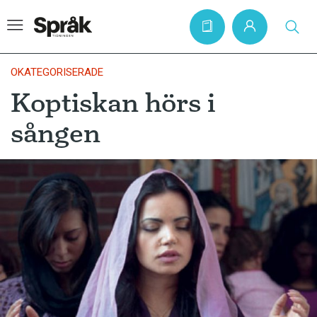
OKATEGORISERADE
Koptiskan hörs i
Hem
sången
Artiklar
Krönikor
Språkfrågor
Skrivtips
Bokrecensioner
Kviss
Podden