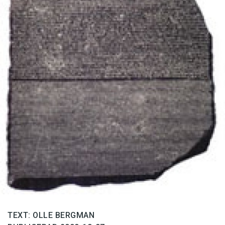
Anmäl till språkpolisen
Föreslå nyord
Annonsera
Prenumerera
Läs Språktidningen digitalt
Press
TEXT: OLLE BERGMAN