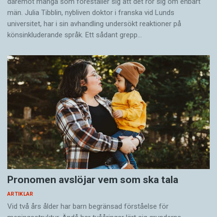
där­emot många som föreställer sig att det rör sig om enbart
män. Julia Tibblin, nybliven doktor i franska vid Lunds
universitet, har i sin avhandling undersökt reaktioner på
könsinkluderande språk. Ett sådant grepp…
Pronomen avslöjar vem som ska tala
ARTIKLAR
Vid två års ålder har barn begränsad förståelse för