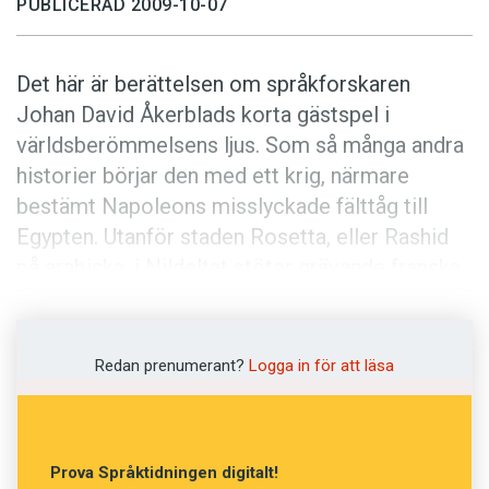
PUBLICERAD 2009-10-07
Det här är berättelsen om språkforskaren
Johan David Åkerblads korta gästspel i
världsberömmelsens ljus. Som så många andra
historier börjar den med ett krig, närmare
bestämt Napoleons misslyckade fälttåg till
Egypten. Utanför staden Rosetta, eller Rashid
på arabiska, i Nildeltat stöter grävande franska
soldater på en mystisk sten år 1799. Den gråa
granitplattan var en dryg meter på höjden, och
dess ena sida var fullständigt täckt av en text
Redan prenumerant?
Logga in för att läsa
skriven med tre olika sorters skrivtecken:
hieroglyfer, demotiska och grekiska.
Prova Språktidningen digitalt!
Den grekiska texten på Rosettastenen hade