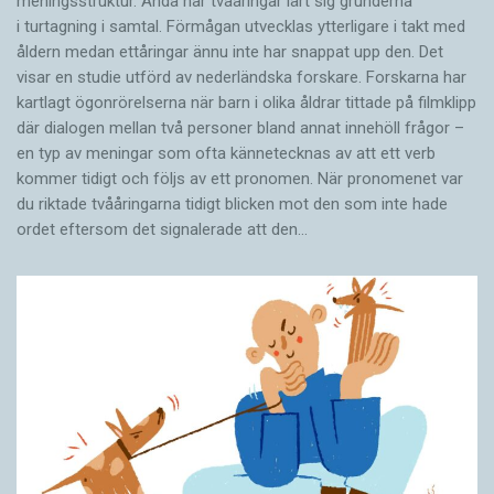
meningsstruktur. Ändå har tvååringar lärt sig grunderna
i turtagning i samtal. Förmågan utvecklas ytterligare i takt med
åldern medan ettåringar ännu inte har snappat upp den. Det
visar en studie utförd av nederländska forskare. Forskarna har
kartlagt ögonrörelserna när barn i olika åldrar tittade på filmklipp
där dialogen mellan två personer bland annat innehöll frågor –
en typ av meningar som ofta kännetecknas av att ett verb
kommer tidigt och följs av ett pronomen. När pronomenet var
du riktade tvååringarna tidigt blicken mot den som inte hade
ordet eftersom det ­signalerade att den…