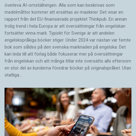
rykten som hävdar att Johan David Åkerblad var
överleva AI-omställningen. Alla som kan beskrivas som
medelmåttor kommer att ersättas av maskiner. Det visar en
på väg mot ett genombrott med
rapport från det EU-finansierade projektet Thinkpub. En annan
Rosettastenen. Men, som han själv skriver,
trolig trend i hela Europa är att översättningar från engelskan
”varje upptäckt huru obetydlig den än må vara,
fortsätter vinna mark. Typiskt för Sverige är att andelen
har alltid sitt värde och förtjänar att deponeras i
engelskspråkiga böcker stiger. Under 2024 var nästan var femte
den mänskliga kunskapens omätliga arkiv; man
bok som såldes på den svenska marknaden på engelska. Det
kan leda till att förlag både fokuserar mer på översättningar
bör dock ej tillmäta varje småsak en sådan
från engelskan och att många titlar inte översätts alls eftersom
betydelse, som gör både upptäckten och
en stor del av kunderna föredrar böcker på originalspråket. Utan
upptäckaren löjliga”.
statliga…