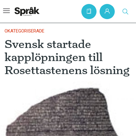
OKATEGORISERADE
Svensk startade
Hem
kapplöpningen till
Artiklar
Rosettastenens lösning
Krönikor
Språkfrågor
Skrivtips
Bokrecensioner
Kviss
Podden