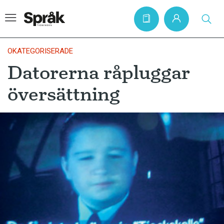
OKATEGORISERADE
Datorerna råpluggar
Hem
översättning
Artiklar
Krönikor
Språkfrågor
Skrivtips
Bokrecensioner
Kviss
Podden