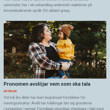
systemets översättning av samma tre program,
universitet, har i sin avhandling undersökt reaktioner på
i stället för att översätta hela programmen
könsinkluderande språk. Ett sådant grepp…
själva. Dessa mänskligt redigerade
maskinöversättningar jämfördes sedan med
facit.
Ser man på deras medelvärden så stämde
denna gång mellan 13 procent (dokumentären)
och 28 procent (deckaren) helt överens med
originalet, och mellan 36 procent
(dokumentären) och 47,5 procent (deckaren)
hade ett Levenshteinavstånd på mindre än 5, i
Pronomen avslöjar vem som ska tala
snitt 43 procent.
ARTIKLAR
Vid två års ålder har barn begränsad förståelse för
Detta betyder att 43 procent av undertexterna,
meningsstruktur. Ändå har tvååringar lärt sig grunderna
som systemet producerar, inte alls behöver
i turtagning i samtal. Förmågan utvecklas ytterligare i takt med