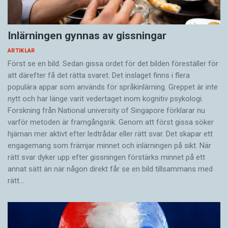
Levenshteinavståndet 5 eller lägre.
Översättningar med ett Levenshteinavstånd på
Inlärningen gynnas av gissningar
5 eller lägre jämfört med facit räknades som
ARTIKLAR
”godkända”, eftersom de är lätta att korrigera
Först se en bild. Sedan gissa ordet för det bilden föreställer för
manuellt i efterhand.
att därefter få det rätta svaret. Det inslaget finns i flera
populära appar som används för språkinlärning. Greppet är inte
nytt och har länge varit vedertaget inom kognitiv psykologi.
Skillnaderna i de två olika översättningarna kan
Forskning från National university of Singa­pore förklarar nu
bero på missar i interpunktion, fel val av
varför metoden är framgångsrik. Genom att först gissa ­söker
pronomen eller böjningsändelser, som plural-
hjärnan mer aktivt ­efter ledtrådar eller rätt svar. Det skapar ett
s:et i följande exempel:
engagemang som främjar minnet och inlärningen på sikt. När
rätt svar dyker upp efter gissningen förstärks minnet på ett
annat sätt än när någon direkt får se en bild tillsammans med
Automatisk översättning: Det gør ikke noget.
rätt…
Jeg prøver gerne hotdog med kalkun.
Facit: Det gør ikke noget. Jeg prøver gerne