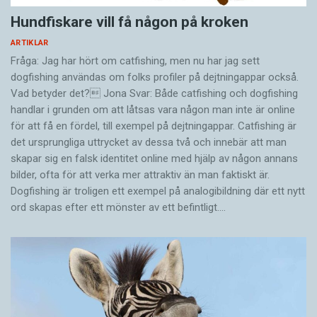
Babelfisken från Douglas Adams bok Liftarens
Hundfiskare vill få någon på kroken
guide till galaxen kommer antagligen alltid att
ARTIKLAR
förbli science fiction. Men vem vet?
Fråga: Jag har hört om catfishing, men nu har jag sett
dogfishing användas om folks profiler på dejtningappar också.
Vad betyder det? Jona Svar: Både catfishing och dogfishing
handlar i grunden om att låtsas vara någon man inte är online
för att få en fördel, till exempel på dejtningappar. Catfishing är
det ursprungliga uttrycket av dessa två och innebär att man
skapar sig en falsk identitet online med hjälp av någon annans
bilder, ofta för att verka mer attraktiv än man faktiskt är.
Dogfishing är troligen ett exempel på analogibildning där ett nytt
ord skapas efter ett mönster av ett befintligt.…