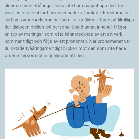
korrigeras, eller bara mycket lite.
åldern medan ettåringar ännu inte har snappat upp den. Det
visar en studie utförd av nederländska forskare. Forskarna har
kartlagt ögonrörelserna när barn i olika åldrar tittade på filmklipp
Maskinöversättning går fort. Ett vanligt
där dialogen mellan två personer bland annat innehöll frågor –
halvtimmeslångt program översätts på ett par
en typ av meningar som ofta kännetecknas av att ett verb
minuter. Sedan är det svårt att exakt bedöma
kommer tidigt och följs av ett pronomen. När pronomenet var
du riktade tvååringarna tidigt blicken mot den som inte hade
hur mycket tid företaget sparar, men vår
ordet eftersom det ­signalerade att den…
utvärdering visar att en textare arbetade minst
15 procent snabbare med vårt system. Att
utveckla ett system av det här slaget för ett
nytt språkpar, till exempel svenska och
isländska, kan ta mellan sex och tolv månader.
Även om maskinöversättningen blir bättre och
bättre så kommer den troligen aldrig att helt
kunna ersätta den mänskliga översättaren. Tv-
serien Star Treks Universal translator och