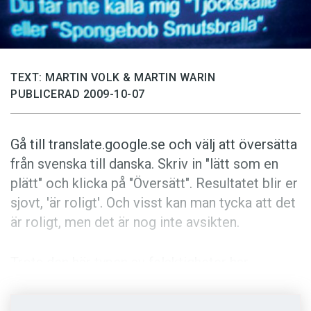
Anmäl till språkpolisen
Föreslå nyord
Annonsera
TEXT: MARTIN VOLK & MARTIN WARIN
Prenumerera
PUBLICERAD 2009-10-07
Läs Språktidningen digitalt
Press
Gå till translate.google.se och välj att översätta
från svenska till danska. Skriv in "lätt som en
plätt" och klicka på "Översätt". Resultatet blir er
sjovt, 'är roligt'. Och visst kan man tycka att det
är roligt, men det är nog inte avsikten.
Trots den här typen av felaktigheter har
maskinöversättning gjort fantastiska framsteg
på senare år. Men skulle vi vilja se tv-program