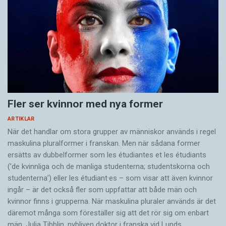
hotdogs med kalkun.
Denna första utvärdering visade att mellan 3,5
procent (dokumentären) och 15 procent
(deckaren) av de automatiskt framställda
textremsorna stämde helt överens med de
mänskliga översättningarna i facit, i snitt 9
Fler ser kvinnor med nya former
procent.
ARTIKLAR
När det handlar om stora grupper av människor används i regel
I den andra utvärderingen, där översättningarna
maskulina pluralformer i franskan. Men när sådana ­former
kunde ha ett Levenshteinavstånd på 5 eller
ersätts av dubbel­former som les étudiantes et les étudiants
lägre, var resultaten mellan 23 procent
(’de kvinnliga och de manliga studenterna; studentskorna och
(dokumentären) och 35 procent (deckaren), i
studenterna’) eller les étudiant·es – som visar att även kvinnor
snitt 21,5 procent.
ingår – är det också fler som uppfattar att både män och
kvinnor finns i grupperna. När maskulina pluraler används är det
där­emot många som föreställer sig att det rör sig om enbart
I en tredje utvärdering fick sex textare redigera
män. Julia Tibblin, nybliven doktor i franska vid Lunds