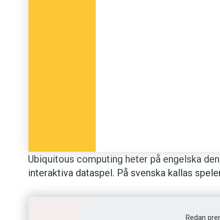
Ubiquitous computing heter på engelska den
interaktiva dataspel. På svenska kallas spele
lajv, eftersom de spelas ute. Man använder s
Nya Tidning skriver: ”Spel som spelas ute i 
ubika spel, efter ett ord från kyrkolatinet som 
Redan pre