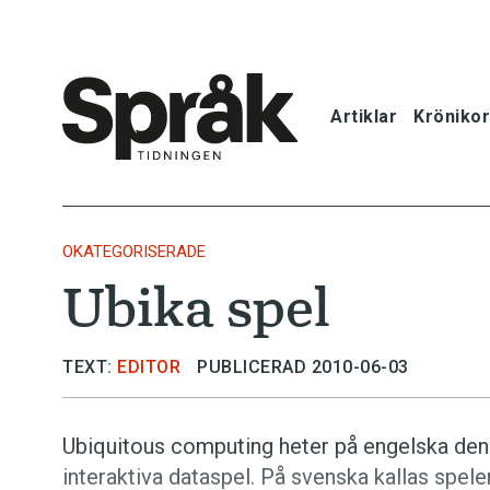
Artiklar
Krönikor
Hem
Artiklar
OKATEGORISERADE
Ubika spel
Krönikor
Språkfrågor
TEXT:
EDITOR
PUBLICERAD 2010-06-03
Skrivtips
Ubiquitous computing heter på engelska den
interaktiva dataspel. På svenska kallas spele
Bokrecensi