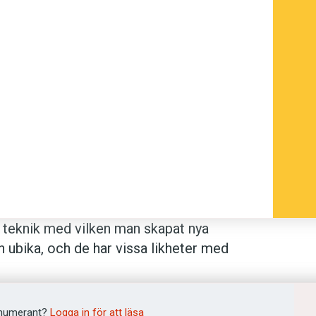
 teknik med vilken man skapat nya
n ubika, och de har vissa likheter med
in mobiltelefon att spela med. Upsala
verkligheten har fått genrebeteckningen
betyder ’gud finns i allt’.”
numerant?
Logga in för att läsa