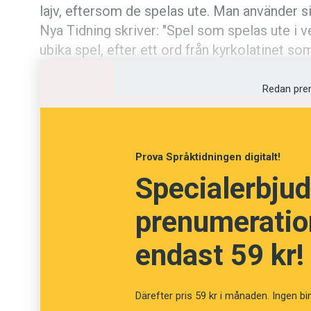
lajv, eftersom de spelas ute. Man använder s
Kviss
Nya Tidning skriver: "Spel som spelas ute i 
ubika spel, efter ett ord från kyrkolatinet som 
Podden
Redan pre
Anmäl till 
Föreslå nyo
Prova Språktidningen digitalt!
Annonsera
Specialerbjud
prenumeration
Prenumerer
endast 59 kr!
Läs Språkti
Press
Därefter pris 59 kr i månaden. Ingen bi