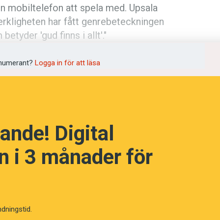
in mobiltelefon att spela med. Upsala
verkligheten har fått genrebeteckningen
betyder 'gud finns i allt'."
numerant?
Logga in för att läsa
språkpolisen
rd
ande! Digital
 i 3 månader för
a
dningen digitalt
ndningstid.